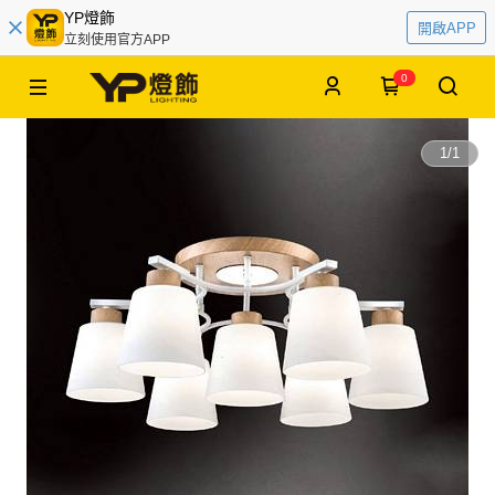
YP燈飾
開啟APP
立刻使用官方APP
0
1
/
1