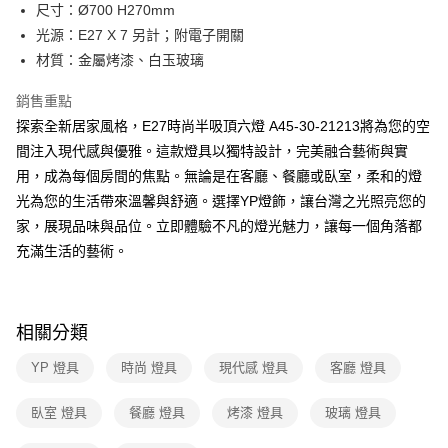
街口支付
尺寸：Ø700 H270mm
光源：E27 X 7 另計；附電子開關
悠遊付
材質：金屬烤漆、白玉玻璃
Google Pay
銷售重點
全盈+PAY
探索全新居家風格，E27時尚半吸頂六燈 A45-30-21213將為您的空
間注入現代感與優雅。這款燈具以獨特設計，完美融合藝術與實
AFTEE先享後付
用，成為每個房間的焦點。無論是在客廳、餐廳或臥室，柔和的燈
相關說明
光為您的生活帶來溫馨與舒適。選擇YP燈飾，讓台灣之光照亮您的
【關於「AFTEE先享後付」】
ATM付款
AFTEE先享後付是「在收到商品之後才付款」的支付方式。 讓您購物簡單
家，展現品味與品位。立即體驗不凡的燈光魅力，讓每一個角落都
便利好安心！
充滿生活的藝術。
１．簡單：不需註冊會員、不需綁卡、不需儲值。
運送方式
２．便利：只要手機號碼，簡訊認證，即可結帳。
３．安心：先確認商品／服務後，再付款。
新竹貨運宅配
每筆NT$180，滿NT$5,000(含以上)免運費
【「AFTEE先享後付」結帳流程】
相關分類
１．於結帳方式選擇「AFTEE先享後付」後，將跳轉至「AFTEE先享後付」
結帳頁面，進行簡訊認證並確認金額後，即可完成結帳。
YP 燈具
時尚 燈具
現代感 燈具
客廳 燈具
２．訂單成立數日內，您將收到繳費通知簡訊。
３．收到繳費通知簡訊後14天內，點擊此簡訊中的連結，可透過四大超商／
臥室 燈具
餐廳 燈具
烤漆 燈具
玻璃 燈具
ATM／網路銀行／等多元方式進行付款，方視為交易完成。
※ 請注意：結帳手續完成當下不需立刻繳費，但若您需要取消訂單，請聯絡