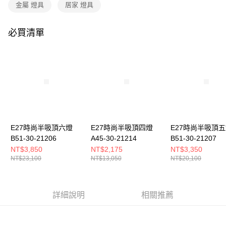
購買商品的店家。未經商家同意取消之訂單仍視為有效，需透過AFTEE先享
金屬 燈具
居家 燈具
後付繳納相關費用。
※ 交易是否成功請以「AFTEE先享後付 」之結帳頁面顯示為準，若有關於
是否繳費成功／繳費後需取消欲退款等相關疑問，請聯繫「AFTEE先享後付
必買清單
客戶支援中心」
https://netprotections.freshdesk.com/support/home
【注意事項】
１．透過由恩沛科技股份有限公司提供之「AFTEE先享後付」服務完成之交
易，需依本服務之必要範圍內提供個人資料，並將交易相關給付款項請求債
權轉讓予恩沛科技股份有限公司。
２．關於個人資料處理事宜，請瀏覽以下網址：
https://aftee.tw/terms/#terms3
３．未成年的使用者請事先徵得法定代理人或監護人之同意方可使用
「AFTEE先享後付」，若未經同意申辦者引起之損失，本公司不負相關責
E27時尚半吸頂六燈
E27時尚半吸頂四燈
E27時尚半吸頂
任。
B51-30-21206
A45-30-21214
B51-30-21207
４．使用「AFTEE先享後付」時，將依據個別帳號之用戶狀況，依本公司即
時審查核予不同之上限額度；若仍有額度不足之情形，本公司將視審查結果
NT$3,850
NT$2,175
NT$3,350
請求用戶進行身份認證。
NT$23,100
NT$13,050
NT$20,100
５．嚴禁一人註冊多個帳號或使用他人資訊註冊。若發現惡意使用之情形，
恩沛科技股份有限公司將有權停止該用戶之使用額度並採取法律行動。
詳細說明
相關推薦