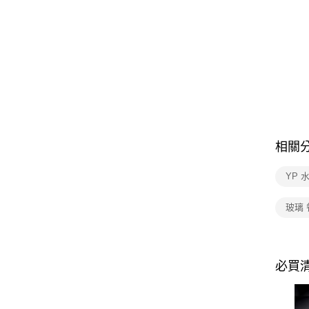
相關
YP 
玻璃
必買