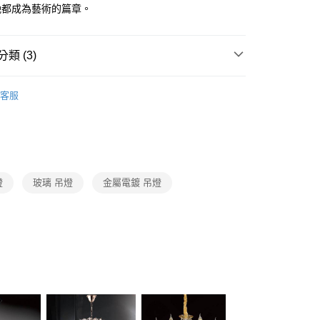
FTEE先享後付」】
晚都成為藝術的篇章。
先享後付是「在收到商品之後才付款」的支付方式。 讓您購物簡單
心！
：不需註冊會員、不需綁卡、不需儲值。
類 (3)
：只要手機號碼，簡訊認證，即可結帳。
：先確認商品／服務後，再付款。
品牌旗艦館
台灣之光燈飾
宅配
EE先享後付」結帳流程】
客服
80，滿NT$5,000(含以上)免運費
系列
LED水晶吊燈、水晶布罩吊燈
方式選擇「AFTEE先享後付」後，將跳轉至「AFTEE先享後
頁面，進行簡訊認證並確認金額後，即可完成結帳。
系列
LED水晶餐吊燈、水晶中島餐吊燈、水晶單吊燈
成立數日內，您將收到繳費通知簡訊。
費通知簡訊後14天內，點擊此簡訊中的連結，可透過四大超商
網路銀行／等多元方式進行付款，方視為交易完成。
：結帳手續完成當下不需立刻繳費，但若您需要取消訂單，請聯
燈
玻璃 吊燈
金屬電鍍 吊燈
的店家。未經商家同意取消之訂單仍視為有效，需透過AFTEE
繳納相關費用。
否成功請以「AFTEE先享後付 」之結帳頁面顯示為準，若有關於
功／繳費後需取消欲退款等相關疑問，請聯繫「AFTEE先享後
援中心」
https://netprotections.freshdesk.com/support/home
項】
恩沛科技股份有限公司提供之「AFTEE先享後付」服務完成之
依本服務之必要範圍內提供個人資料，並將交易相關給付款項請
讓予恩沛科技股份有限公司。
個人資料處理事宜，請瀏覽以下網址：