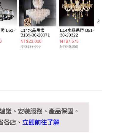
ee.tw/terms/#terms3
年的使用者請事先徵得法定代理人或監護人之同意方可使用
E先享後付」，若未經同意申辦者引起之損失，本公司不負相關責
AFTEE先享後付」時，將依據個別帳號之用戶狀況，依本公司
核予不同之上限額度；若仍有額度不足之情形，本公司將視審查
燈 B51-
E14水晶吊燈
E14水晶吊燈 B51-
20W 3000K水晶
用戶進行身份認證。
B139-30-20071
30-20322
燈 B217-9-81421
一人註冊多個帳號或使用他人資訊註冊。若發現惡意使用之情
0
NT$23,000
NT$7,675
NT$3,730
科技股份有限公司將有權停止該用戶之使用額度並採取法律行
NT$138,000
NT$46,050
NT$22,400