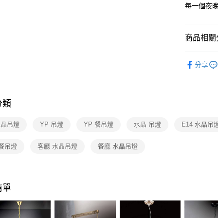
【關於「A
每一個夜
ATM付款
AFTEE
便利好安
１．簡單
商品相關分
２．便利
運送方式
３．安心
台灣燈飾
新竹貨運
【「AFT
分享
每筆NT$1
水晶燈飾
１．於結帳
付」結帳
水晶燈飾
２．訂單
３．收到繳
分類
／ATM／
※ 請注意
水晶吊燈
YP 吊燈
YP 餐吊燈
水晶 吊燈
E14 水晶吊
絡購買商品
先享後付
※ 交易是
 餐吊燈
客廳 水晶吊燈
餐廳 水晶吊燈
是否繳費成
付客戶支
【注意事
清單
１．透過由
交易，需
求債權轉
２．關於