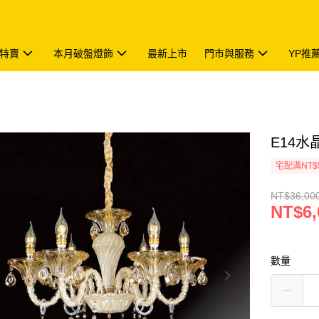
特賣
本月破盤燈飾
最新上市
門市與服務
YP推
E14水晶
宅配滿NT$
NT$36,00
NT$6,
數量