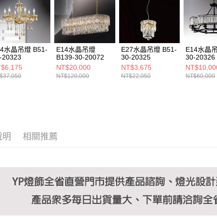
https://aft
３．未成
「AFTE
任。
４．使用「
即時審查
14水晶吊燈 B51-
E14水晶吊燈
E27水晶吊燈 B51-
E14水晶吊
結果請求
-20323
B139-30-20072
30-20325
30-20326
５．嚴禁
$6,175
NT$20,000
NT$3,675
NT$10,00
形，恩沛
$37,050
NT$120,000
NT$22,050
NT$60,000
動。
說明
相關推薦