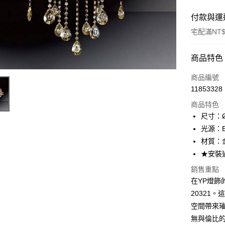
付款與運
宅配滿NT$
付款方式
商品特色
信用卡一
商品編號
11853328
LINE Pay
商品特色
Apple Pay
尺寸：Ø
光源：E1
街口支付
材質：
悠遊付
★安裝
Google Pa
銷售重點
在YP燈飾
全盈+PAY
20321
AFTEE先
空間帶來
相關說明
無與倫比的