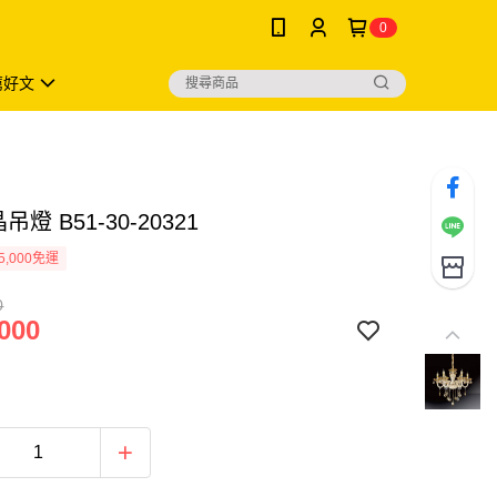
0
薦好文
吊燈 B51-30-20321
5,000免運
0
000