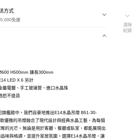
送方式
5,000免運
清除
紀錄
次付款
600 H500mm 鍊長300mm
4 LED X 6 另計
金屬電鍍、手工玻璃管、進口水晶珠
過恕不退貨
y
的旗艦館中，我們自豪地推出E14水晶吊燈 B51-30-
。這款優雅的吊燈融合了現代設計與經典水晶工藝，為每個
享後付
璀璨的光芒。無論是用於客廳、餐廳或臥室，都能展現出
品味與格調，並提升家居氛圍。選擇E14水晶吊燈，讓