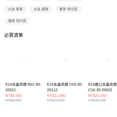
購買商品的店家。未經商家同意取消之訂單仍視為有效，需透過AFTEE先享
後付繳納相關費用。
水晶 奢華
水晶 優雅
奢華 現代感
※ 交易是否成功請以「AFTEE先享後付 」之結帳頁面顯示為準，若有關於
是否繳費成功／繳費後需取消欲退款等相關疑問，請聯繫「AFTEE先享後付
客戶支援中心」
https://netprotections.freshdesk.com/support/home
優雅 現代感
【注意事項】
１．透過由恩沛科技股份有限公司提供之「AFTEE先享後付」服務完成之交
必買清單
易，需依本服務之必要範圍內提供個人資料，並將交易相關給付款項請求債
權轉讓予恩沛科技股份有限公司。
２．關於個人資料處理事宜，請瀏覽以下網址：
https://aftee.tw/terms/#terms3
３．未成年的使用者請事先徵得法定代理人或監護人之同意方可使用
「AFTEE先享後付」，若未經同意申辦者引起之損失，本公司不負相關責
任。
４．使用「AFTEE先享後付」時，將依據個別帳號之用戶狀況，依本公司即
時審查核予不同之上限額度；若仍有額度不足之情形，本公司將視審查結果
請求用戶進行身份認證。
E14水晶吊燈 B51-30-
E14水晶吊燈 C03-30-
E14進口水晶吊燈
５．嚴禁一人註冊多個帳號或使用他人資訊註冊。若發現惡意使用之情形，
20321
20112
C16-30-20022
恩沛科技股份有限公司將有權停止該用戶之使用額度並採取法律行動。
NT$6,000
NT$21,000
NT$25,350
NT$36,000
NT$126,000
NT$152,100