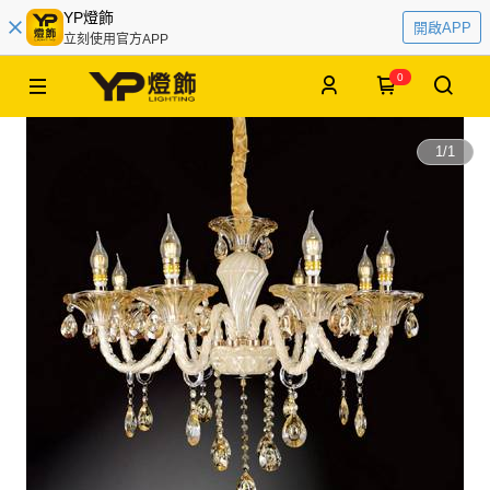
YP燈飾
開啟APP
立刻使用官方APP
0
1
/
1