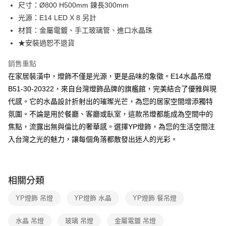
街口支付
尺寸：Ø800 H500mm 鍊長300mm
光源：E14 LED X 8 另計
悠遊付
材質：金屬電鍍、手工玻璃管、進口水晶珠
Google Pay
★安裝過恕不退貨
全盈+PAY
銷售重點
在家居裝潢中，燈飾不僅是光源，更是品味的象徵。E14水晶吊燈
AFTEE先享後付
B51-30-20322，來自台灣燈飾品牌的旗艦館，完美結合了優雅與現
相關說明
代感。它的水晶設計折射出的璀璨光芒，為您的居家空間增添獨特
【關於「AFTEE先享後付」】
ATM付款
AFTEE先享後付是「在收到商品之後才付款」的支付方式。 讓您購物簡單
氛圍。不論是用於餐廳、客廳或臥室，這款吊燈都能成為空間中的
便利好安心！
焦點，流露出無與倫比的奢華感。選擇YP燈飾，為您的生活空間注
１．簡單：不需註冊會員、不需綁卡、不需儲值。
運送方式
２．便利：只要手機號碼，簡訊認證，即可結帳。
入台灣之光的魅力，讓每個角落都散發出迷人的光彩。
３．安心：先確認商品／服務後，再付款。
新竹貨運宅配
每筆NT$180，滿NT$5,000(含以上)免運費
【「AFTEE先享後付」結帳流程】
１．於結帳方式選擇「AFTEE先享後付」後，將跳轉至「AFTEE先享後付」
相關分類
結帳頁面，進行簡訊認證並確認金額後，即可完成結帳。
２．訂單成立數日內，您將收到繳費通知簡訊。
YP燈飾 吊燈
YP燈飾 水晶
YP燈飾 餐吊燈
３．收到繳費通知簡訊後14天內，點擊此簡訊中的連結，可透過四大超商／
ATM／網路銀行／等多元方式進行付款，方視為交易完成。
※ 請注意：結帳手續完成當下不需立刻繳費，但若您需要取消訂單，請聯絡
水晶 吊燈
玻璃 吊燈
金屬電鍍 吊燈