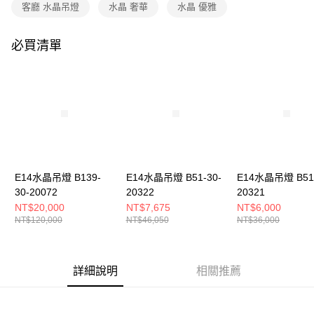
購買商品的店家。未經商家同意取消之訂單仍視為有效，需透過AFTEE先享
客廳 水晶吊燈
水晶 奢華
水晶 優雅
後付繳納相關費用。
※ 交易是否成功請以「AFTEE先享後付 」之結帳頁面顯示為準，若有關於
是否繳費成功／繳費後需取消欲退款等相關疑問，請聯繫「AFTEE先享後付
必買清單
客戶支援中心」
https://netprotections.freshdesk.com/support/home
【注意事項】
１．透過由恩沛科技股份有限公司提供之「AFTEE先享後付」服務完成之交
易，需依本服務之必要範圍內提供個人資料，並將交易相關給付款項請求債
權轉讓予恩沛科技股份有限公司。
２．關於個人資料處理事宜，請瀏覽以下網址：
https://aftee.tw/terms/#terms3
３．未成年的使用者請事先徵得法定代理人或監護人之同意方可使用
「AFTEE先享後付」，若未經同意申辦者引起之損失，本公司不負相關責
E14水晶吊燈 B139-
E14水晶吊燈 B51-30-
E14水晶吊燈 B51-
任。
30-20072
20322
20321
４．使用「AFTEE先享後付」時，將依據個別帳號之用戶狀況，依本公司即
時審查核予不同之上限額度；若仍有額度不足之情形，本公司將視審查結果
NT$20,000
NT$7,675
NT$6,000
請求用戶進行身份認證。
NT$120,000
NT$46,050
NT$36,000
５．嚴禁一人註冊多個帳號或使用他人資訊註冊。若發現惡意使用之情形，
恩沛科技股份有限公司將有權停止該用戶之使用額度並採取法律行動。
詳細說明
相關推薦