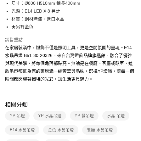
街口支付
尺寸：Ø800 H510mm 鍊長400mm
光源：E14 LED X 8 另計
悠遊付
材質：鋼材烤漆、進口水晶
Google Pay
★另有金色
全盈+PAY
銷售重點
在家居裝潢中，燈飾不僅是照明工具，更是空間氛圍的靈魂。E14
AFTEE先享後付
水晶吊燈 B51-30-20326，來自台灣燈飾品牌旗艦館，融合了優雅
相關說明
與現代美學，將每個角落都點亮。無論是在餐廳、客廳或臥室，這
【關於「AFTEE先享後付」】
ATM付款
AFTEE先享後付是「在收到商品之後才付款」的支付方式。 讓您購物簡單
款吊燈都能為您的家增添一絲奢華與品味。選擇YP燈飾，讓每一個
便利好安心！
瞬間都閃耀著獨特的光彩，讓生活更具魅力。
１．簡單：不需註冊會員、不需綁卡、不需儲值。
運送方式
２．便利：只要手機號碼，簡訊認證，即可結帳。
３．安心：先確認商品／服務後，再付款。
新竹貨運宅配
每筆NT$180，滿NT$5,000(含以上)免運費
【「AFTEE先享後付」結帳流程】
相關分類
１．於結帳方式選擇「AFTEE先享後付」後，將跳轉至「AFTEE先享後付」
結帳頁面，進行簡訊認證並確認金額後，即可完成結帳。
YP 吊燈
YP 水晶吊燈
YP 餐吊燈
水晶 吊燈
２．訂單成立數日內，您將收到繳費通知簡訊。
３．收到繳費通知簡訊後14天內，點擊此簡訊中的連結，可透過四大超商／
E14 水晶吊燈
金色 水晶吊燈
餐廳 水晶吊燈
ATM／網路銀行／等多元方式進行付款，方視為交易完成。
※ 請注意：結帳手續完成當下不需立刻繳費，但若您需要取消訂單，請聯絡