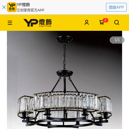
YP燈飾
開啟APP
立刻使用官方APP
0
1
/
1