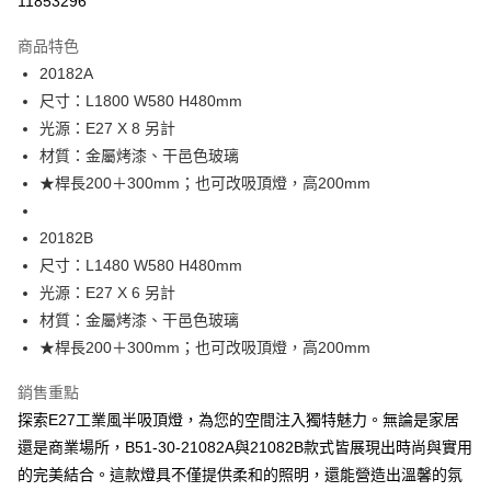
11853296
Apple Pay
商品特色
街口支付
20182A
尺寸：L1800 W580 H480mm
悠遊付
光源：E27 X 8 另計
Google Pay
材質：金屬烤漆、干邑色玻璃
★桿長200＋300mm；也可改吸頂燈，高200mm
全盈+PAY
AFTEE先享後付
20182B
相關說明
尺寸：L1480 W580 H480mm
【關於「AFTEE先享後付」】
光源：E27 X 6 另計
ATM付款
AFTEE先享後付是「在收到商品之後才付款」的支付方式。 讓您購物簡單
材質：金屬烤漆、干邑色玻璃
便利好安心！
１．簡單：不需註冊會員、不需綁卡、不需儲值。
★桿長200＋300mm；也可改吸頂燈，高200mm
運送方式
２．便利：只要手機號碼，簡訊認證，即可結帳。
３．安心：先確認商品／服務後，再付款。
新竹貨運宅配
銷售重點
每筆NT$180，滿NT$5,000(含以上)免運費
探索E27工業風半吸頂燈，為您的空間注入獨特魅力。無論是家居
【「AFTEE先享後付」結帳流程】
１．於結帳方式選擇「AFTEE先享後付」後，將跳轉至「AFTEE先享後付」
還是商業場所，B51-30-21082A與21082B款式皆展現出時尚與實用
結帳頁面，進行簡訊認證並確認金額後，即可完成結帳。
的完美結合。這款燈具不僅提供柔和的照明，還能營造出溫馨的氛
２．訂單成立數日內，您將收到繳費通知簡訊。