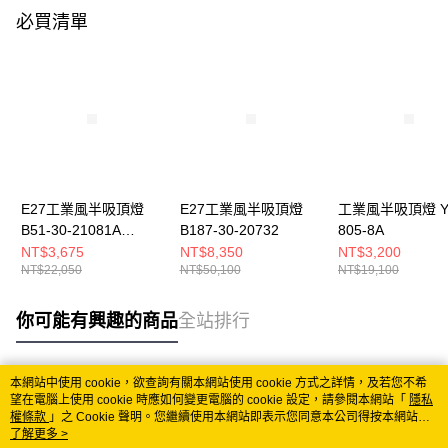
必買清單
E27工業風半吸頂燈
E27工業風半吸頂燈
工業風半吸頂燈 YP
B51-30-21081A
B187-30-20732
805-8A
21081B
NT$3,675
NT$8,350
NT$3,200
NT$22,050
NT$50,100
NT$19,100
你可能有興趣的商品
全站排行
本網站中使用 cookie，欲查詢有關本網站使用 cookie 方式之詳情，及若您不希
熱門標籤
望在電腦上使用 cookie 時應如何變更電腦的 cookie 設定，請參閱本網站「
隱私
權條款
」之 Cookie 聲明。您繼續使用本網站即表示您同意本公司得按本網站使
用條款之 Cookie 聲明使用 cookie。
了解更多 >