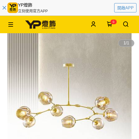
YP燈飾
開啟APP
立刻使用官方APP
0
1
/
1