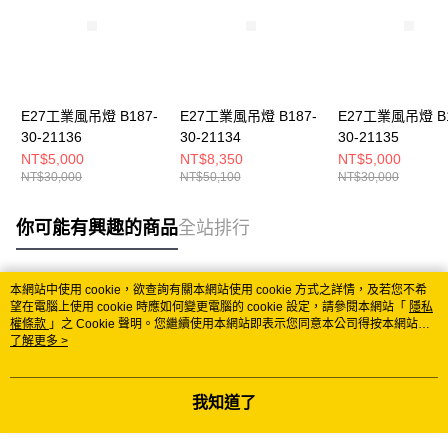
E27工業風吊燈 B187-
E27工業風吊燈 B187-
E27工業風吊燈 B1
30-21136
30-21134
30-21135
NT$5,000
NT$8,350
NT$5,000
NT$30,000
NT$50,100
NT$30,000
你可能有興趣的商品
全站排行
本網站中使用 cookie，欲查詢有關本網站使用 cookie 方式之詳情，及若您不希
熱門標籤
望在電腦上使用 cookie 時應如何變更電腦的 cookie 設定，請參閱本網站「
隱私
權條款
」之 Cookie 聲明。您繼續使用本網站即表示您同意本公司得按本網站使
用條款之 Cookie 聲明使用 cookie。
了解更多 >
我知道了