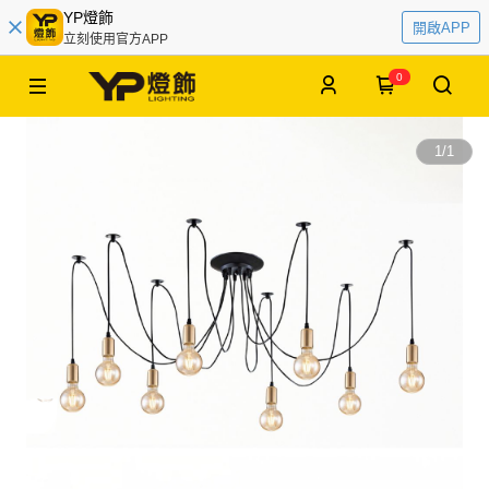
YP燈飾
開啟APP
立刻使用官方APP
0
1
/
1