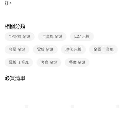
３．收到繳費通知簡訊後14天內，點擊此簡訊中的連結，可透過四大超商／
好。
ATM／網路銀行／等多元方式進行付款，方視為交易完成。
※ 請注意：結帳手續完成當下不需立刻繳費，但若您需要取消訂單，請聯絡
購買商品的店家。未經商家同意取消之訂單仍視為有效，需透過AFTEE先享
後付繳納相關費用。
相關分類
※ 交易是否成功請以「AFTEE先享後付 」之結帳頁面顯示為準，若有關於
是否繳費成功／繳費後需取消欲退款等相關疑問，請聯繫「AFTEE先享後付
YP燈飾 吊燈
工業風 吊燈
E27 吊燈
客戶支援中心」
https://netprotections.freshdesk.com/support/home
【注意事項】
金屬 吊燈
電鍍 吊燈
現代 吊燈
金屬 工業風
１．透過由恩沛科技股份有限公司提供之「AFTEE先享後付」服務完成之交
易，需依本服務之必要範圍內提供個人資料，並將交易相關給付款項請求債
電鍍 工業風
客廳 吊燈
餐廳 吊燈
權轉讓予恩沛科技股份有限公司。
２．關於個人資料處理事宜，請瀏覽以下網址：
https://aftee.tw/terms/#terms3
必買清單
３．未成年的使用者請事先徵得法定代理人或監護人之同意方可使用
「AFTEE先享後付」，若未經同意申辦者引起之損失，本公司不負相關責
任。
４．使用「AFTEE先享後付」時，將依據個別帳號之用戶狀況，依本公司即
時審查核予不同之上限額度；若仍有額度不足之情形，本公司將視審查結果
請求用戶進行身份認證。
５．嚴禁一人註冊多個帳號或使用他人資訊註冊。若發現惡意使用之情形，
恩沛科技股份有限公司將有權停止該用戶之使用額度並採取法律行動。