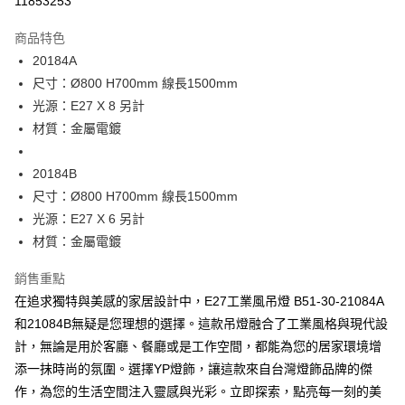
11853253
Apple Pay
商品特色
街口支付
20184A
尺寸：Ø800 H700mm 線長1500mm
悠遊付
光源：E27 X 8 另計
Google Pay
材質：金屬電鍍
全盈+PAY
20184B
AFTEE先享後付
尺寸：Ø800 H700mm 線長1500mm
相關說明
光源：E27 X 6 另計
【關於「AFTEE先享後付」】
材質：金屬電鍍
ATM付款
AFTEE先享後付是「在收到商品之後才付款」的支付方式。 讓您購物簡單
便利好安心！
銷售重點
１．簡單：不需註冊會員、不需綁卡、不需儲值。
運送方式
２．便利：只要手機號碼，簡訊認證，即可結帳。
在追求獨特與美感的家居設計中，E27工業風吊燈 B51-30-21084A
３．安心：先確認商品／服務後，再付款。
新竹貨運宅配
和21084B無疑是您理想的選擇。這款吊燈融合了工業風格與現代設
每筆NT$180，滿NT$5,000(含以上)免運費
計，無論是用於客廳、餐廳或是工作空間，都能為您的居家環境增
【「AFTEE先享後付」結帳流程】
１．於結帳方式選擇「AFTEE先享後付」後，將跳轉至「AFTEE先享後付」
添一抹時尚的氛圍。選擇YP燈飾，讓這款來自台灣燈飾品牌的傑
結帳頁面，進行簡訊認證並確認金額後，即可完成結帳。
作，為您的生活空間注入靈感與光彩。立即探索，點亮每一刻的美
２．訂單成立數日內，您將收到繳費通知簡訊。