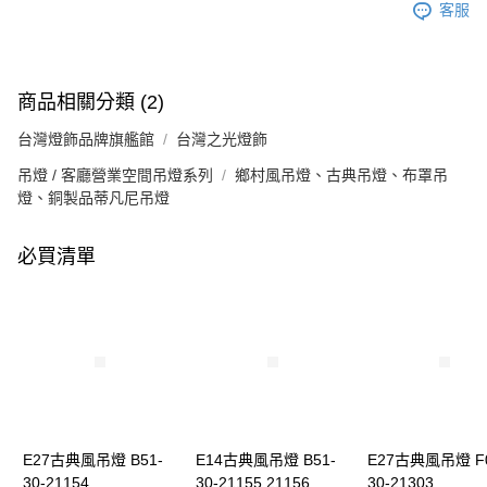
客服
商品相關分類 (2)
台灣燈飾品牌旗艦館
台灣之光燈飾
吊燈 / 客廳營業空間吊燈系列
鄉村風吊燈、古典吊燈、布罩吊
燈、銅製品蒂凡尼吊燈
必買清單
E27古典風吊燈 B51-
E14古典風吊燈 B51-
E27古典風吊燈 F0
30-21154
30-21155 21156
30-21303