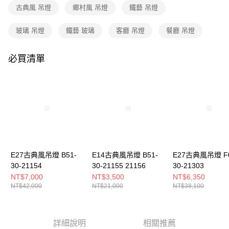
購買商品的店家。未經商家同意取消之訂單仍視為有效，需透過AFTEE先享
古典風 吊燈
鄉村風 吊燈
鐵藝 吊燈
後付繳納相關費用。
※ 交易是否成功請以「AFTEE先享後付 」之結帳頁面顯示為準，若有關於
是否繳費成功／繳費後需取消欲退款等相關疑問，請聯繫「AFTEE先享後付
玻璃 吊燈
鐵藝 玻璃
客廳 吊燈
餐廳 吊燈
客戶支援中心」
https://netprotections.freshdesk.com/support/home
必買清單
【注意事項】
１．透過由恩沛科技股份有限公司提供之「AFTEE先享後付」服務完成之交
易，需依本服務之必要範圍內提供個人資料，並將交易相關給付款項請求債
權轉讓予恩沛科技股份有限公司。
２．關於個人資料處理事宜，請瀏覽以下網址：
https://aftee.tw/terms/#terms3
３．未成年的使用者請事先徵得法定代理人或監護人之同意方可使用
「AFTEE先享後付」，若未經同意申辦者引起之損失，本公司不負相關責
任。
４．使用「AFTEE先享後付」時，將依據個別帳號之用戶狀況，依本公司即
時審查核予不同之上限額度；若仍有額度不足之情形，本公司將視審查結果
E27古典風吊燈 B51-
E14古典風吊燈 B51-
E27古典風吊燈 F0
請求用戶進行身份認證。
30-21154
30-21155 21156
30-21303
５．嚴禁一人註冊多個帳號或使用他人資訊註冊。若發現惡意使用之情形，
NT$7,000
NT$3,500
NT$6,350
恩沛科技股份有限公司將有權停止該用戶之使用額度並採取法律行動。
NT$42,000
NT$21,000
NT$38,100
詳細說明
相關推薦