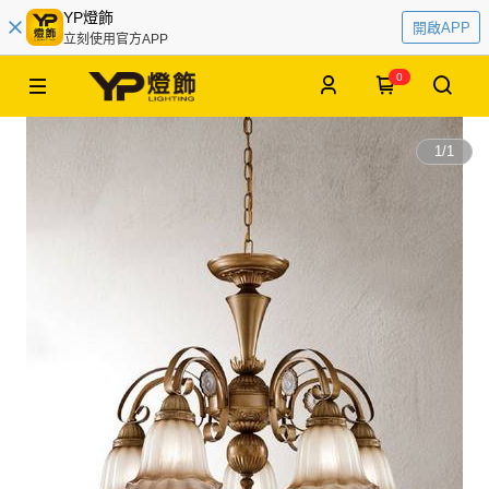
YP燈飾
開啟APP
立刻使用官方APP
0
1
/
1