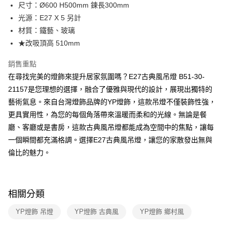
街口支付
尺寸：Ø600 H500mm 鍊長300mm
光源：E27 X 5 另計
悠遊付
材質：鐵藝、玻璃
Google Pay
★改吸頂高 510mm
全盈+PAY
銷售重點
在尋找完美的燈飾來提升居家氛圍嗎？E27古典風吊燈 B51-30-
AFTEE先享後付
21157是您理想的選擇，融合了優雅與現代的設計，展現出獨特的
相關說明
藝術氣息。來自台灣燈飾品牌的YP燈飾，這款吊燈不僅裝飾性強，
【關於「AFTEE先享後付」】
ATM付款
AFTEE先享後付是「在收到商品之後才付款」的支付方式。 讓您購物簡單
更具實用性，為您的每個角落帶來溫暖而柔和的光線。無論是餐
便利好安心！
廳、客廳或是書房，這款古典風吊燈都能成為空間中的焦點，讓每
１．簡單：不需註冊會員、不需綁卡、不需儲值。
運送方式
２．便利：只要手機號碼，簡訊認證，即可結帳。
一個瞬間都充滿格調。選擇E27古典風吊燈，讓您的家散發出無與
３．安心：先確認商品／服務後，再付款。
新竹貨運宅配
倫比的魅力。
每筆NT$180，滿NT$5,000(含以上)免運費
【「AFTEE先享後付」結帳流程】
１．於結帳方式選擇「AFTEE先享後付」後，將跳轉至「AFTEE先享後付」
結帳頁面，進行簡訊認證並確認金額後，即可完成結帳。
相關分類
２．訂單成立數日內，您將收到繳費通知簡訊。
３．收到繳費通知簡訊後14天內，點擊此簡訊中的連結，可透過四大超商／
ATM／網路銀行／等多元方式進行付款，方視為交易完成。
YP燈飾 吊燈
YP燈飾 古典風
YP燈飾 鄉村風
※ 請注意：結帳手續完成當下不需立刻繳費，但若您需要取消訂單，請聯絡