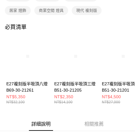
購買商品的店家。未經商家同意取消之訂單仍視為有效，需透過AFTEE先享
後付繳納相關費用。
居家 燈飾
商業空間 燈具
現代 複刻版
※ 交易是否成功請以「AFTEE先享後付 」之結帳頁面顯示為準，若有關於
是否繳費成功／繳費後需取消欲退款等相關疑問，請聯繫「AFTEE先享後付
客戶支援中心」
https://netprotections.freshdesk.com/support/home
必買清單
【注意事項】
１．透過由恩沛科技股份有限公司提供之「AFTEE先享後付」服務完成之交
易，需依本服務之必要範圍內提供個人資料，並將交易相關給付款項請求債
權轉讓予恩沛科技股份有限公司。
２．關於個人資料處理事宜，請瀏覽以下網址：
https://aftee.tw/terms/#terms3
３．未成年的使用者請事先徵得法定代理人或監護人之同意方可使用
「AFTEE先享後付」，若未經同意申辦者引起之損失，本公司不負相關責
任。
４．使用「AFTEE先享後付」時，將依據個別帳號之用戶狀況，依本公司即
E27複刻版半吸頂八燈
E27複刻版半吸頂三燈
E27複刻版半吸
時審查核予不同之上限額度；若仍有額度不足之情形，本公司將視審查結果
B69-30-21261
B51-30-21205
B51-30-21201
請求用戶進行身份認證。
NT$5,350
NT$2,350
NT$4,500
５．嚴禁一人註冊多個帳號或使用他人資訊註冊。若發現惡意使用之情形，
NT$32,100
NT$14,100
NT$27,000
恩沛科技股份有限公司將有權停止該用戶之使用額度並採取法律行動。
詳細說明
相關推薦