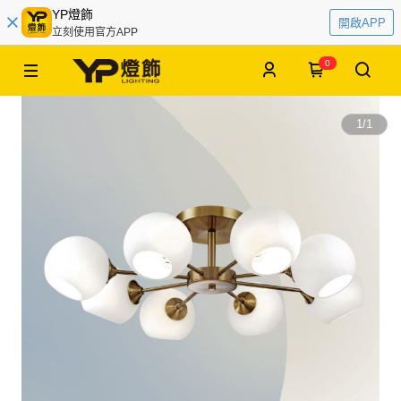
YP燈飾
開啟APP
立刻使用官方APP
0
1
/
1