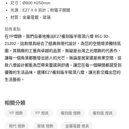
街口支付
尺寸：Ø800 H250mm
光源：E27 X 8 另計；附電子開關
悠遊付
材質：金屬電鍍、玻璃
Google Pay
銷售重點
全盈+PAY
在YP燈飾，我們自豪地推出E27複刻版半吸頂八燈 B51-30-
21202，這款燈具結合了經典與現代設計，為您的空間增添獨特氛
AFTEE先享後付
圍。其精緻的工藝與卓越的品質，無疑是台灣之光燈飾的代表作，
相關說明
讓每一個角落都散發出迷人的光芒。無論是居家還是商業空間，這
【關於「AFTEE先享後付」】
ATM付款
AFTEE先享後付是「在收到商品之後才付款」的支付方式。 讓您購物簡單
款八燈設計都能為您帶來靈感與舒適，讓您在每一個瞬間都感受到
便利好安心！
優雅的生活品味。選擇E27複刻版半吸頂八燈，讓光影交織出您的
１．簡單：不需註冊會員、不需綁卡、不需儲值。
運送方式
２．便利：只要手機號碼，簡訊認證，即可結帳。
生活藝術。
３．安心：先確認商品／服務後，再付款。
新竹貨運宅配
每筆NT$180，滿NT$5,000(含以上)免運費
【「AFTEE先享後付」結帳流程】
１．於結帳方式選擇「AFTEE先享後付」後，將跳轉至「AFTEE先享後付」
相關分類
結帳頁面，進行簡訊認證並確認金額後，即可完成結帳。
２．訂單成立數日內，您將收到繳費通知簡訊。
YP 燈飾
YP 燈具
複刻版 燈飾
複刻版 燈具
３．收到繳費通知簡訊後14天內，點擊此簡訊中的連結，可透過四大超商／
ATM／網路銀行／等多元方式進行付款，方視為交易完成。
※ 請注意：結帳手續完成當下不需立刻繳費，但若您需要取消訂單，請聯絡
現代 燈飾
玻璃 燈飾
金屬電鍍 燈具