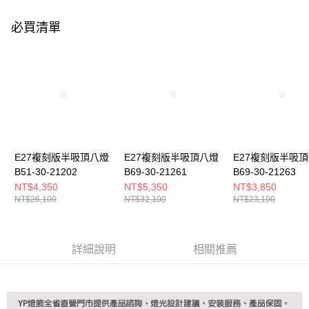
購買商品的店家。未經商家同意取消之訂單仍視為有效，需透過AFTEE先享
後付繳納相關費用。
必買清單
※ 交易是否成功請以「AFTEE先享後付 」之結帳頁面顯示為準，若有關於
是否繳費成功／繳費後需取消欲退款等相關疑問，請聯繫「AFTEE先享後付
客戶支援中心」
https://netprotections.freshdesk.com/support/home
【注意事項】
１．透過由恩沛科技股份有限公司提供之「AFTEE先享後付」服務完成之交
易，需依本服務之必要範圍內提供個人資料，並將交易相關給付款項請求債
權轉讓予恩沛科技股份有限公司。
２．關於個人資料處理事宜，請瀏覽以下網址：
https://aftee.tw/terms/#terms3
３．未成年的使用者請事先徵得法定代理人或監護人之同意方可使用
E27複刻版半吸頂八燈
E27複刻版半吸頂八燈
E27複刻版半吸
「AFTEE先享後付」，若未經同意申辦者引起之損失，本公司不負相關責
B51-30-21202
B69-30-21261
B69-30-21263
任。
NT$4,350
NT$5,350
NT$3,850
４．使用「AFTEE先享後付」時，將依據個別帳號之用戶狀況，依本公司即
NT$26,100
NT$32,100
NT$23,100
時審查核予不同之上限額度；若仍有額度不足之情形，本公司將視審查結果
請求用戶進行身份認證。
５．嚴禁一人註冊多個帳號或使用他人資訊註冊。若發現惡意使用之情形，
恩沛科技股份有限公司將有權停止該用戶之使用額度並採取法律行動。
詳細說明
相關推薦