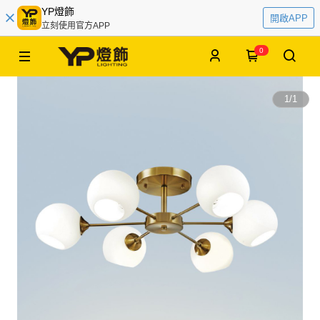
YP燈飾
開啟APP
立刻使用官方APP
0
1
/
1