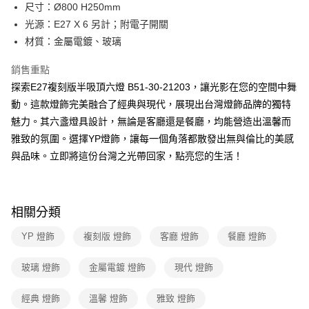
街口支付
尺寸：Ø800 H250mm
光源：E27 X 6 另計；附電子開關
悠遊付
材質：金屬電鍍、玻璃
Google Pay
銷售重點
全盈+PAY
探索E27複刻版半吸頂六燈 B51-30-21203，讓光影在您的空間中舞
動。這款燈飾完美融合了經典與現代，展現出台灣燈飾品牌的獨特
AFTEE先享後付
魅力。其六盞燈具設計，無論是客廳還是餐廳，均能營造出溫馨而
相關說明
雅致的氛圍。選擇YP燈飾，讓每一個角落都散發出無與倫比的美感
【關於「AFTEE先享後付」】
ATM付款
AFTEE先享後付是「在收到商品之後才付款」的支付方式。 讓您購物簡單
與品味。立即將這份台灣之光帶回家，點亮您的生活！
便利好安心！
１．簡單：不需註冊會員、不需綁卡、不需儲值。
運送方式
２．便利：只要手機號碼，簡訊認證，即可結帳。
３．安心：先確認商品／服務後，再付款。
新竹貨運宅配
相關分類
每筆NT$180，滿NT$5,000(含以上)免運費
【「AFTEE先享後付」結帳流程】
YP 燈飾
複刻版 燈飾
客廳 燈飾
餐廳 燈飾
１．於結帳方式選擇「AFTEE先享後付」後，將跳轉至「AFTEE先享後付」
結帳頁面，進行簡訊認證並確認金額後，即可完成結帳。
２．訂單成立數日內，您將收到繳費通知簡訊。
玻璃 燈飾
金屬電鍍 燈飾
現代 燈飾
３．收到繳費通知簡訊後14天內，點擊此簡訊中的連結，可透過四大超商／
ATM／網路銀行／等多元方式進行付款，方視為交易完成。
經典 燈飾
溫馨 燈飾
雅致 燈飾
※ 請注意：結帳手續完成當下不需立刻繳費，但若您需要取消訂單，請聯絡