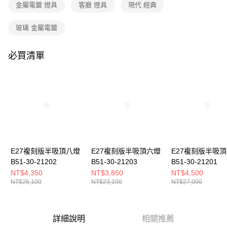
購買商品的店家。未經商家同意取消之訂單仍視為有效，需透過AFTEE先享
金屬電鍍 燈具
客廳 燈具
現代 經典
後付繳納相關費用。
※ 交易是否成功請以「AFTEE先享後付 」之結帳頁面顯示為準，若有關於
玻璃 金屬電鍍
是否繳費成功／繳費後需取消欲退款等相關疑問，請聯繫「AFTEE先享後付
客戶支援中心」
https://netprotections.freshdesk.com/support/home
必買清單
【注意事項】
１．透過由恩沛科技股份有限公司提供之「AFTEE先享後付」服務完成之交
易，需依本服務之必要範圍內提供個人資料，並將交易相關給付款項請求債
權轉讓予恩沛科技股份有限公司。
２．關於個人資料處理事宜，請瀏覽以下網址：
https://aftee.tw/terms/#terms3
３．未成年的使用者請事先徵得法定代理人或監護人之同意方可使用
「AFTEE先享後付」，若未經同意申辦者引起之損失，本公司不負相關責
任。
４．使用「AFTEE先享後付」時，將依據個別帳號之用戶狀況，依本公司即
時審查核予不同之上限額度；若仍有額度不足之情形，本公司將視審查結果
E27複刻版半吸頂八燈
E27複刻版半吸頂六燈
E27複刻版半吸
請求用戶進行身份認證。
B51-30-21202
B51-30-21203
B51-30-21201
５．嚴禁一人註冊多個帳號或使用他人資訊註冊。若發現惡意使用之情形，
NT$4,350
NT$3,850
NT$4,500
恩沛科技股份有限公司將有權停止該用戶之使用額度並採取法律行動。
NT$26,100
NT$23,100
NT$27,000
詳細說明
相關推薦