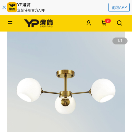
YP燈飾
開啟APP
立刻使用官方APP
0
1
/
1