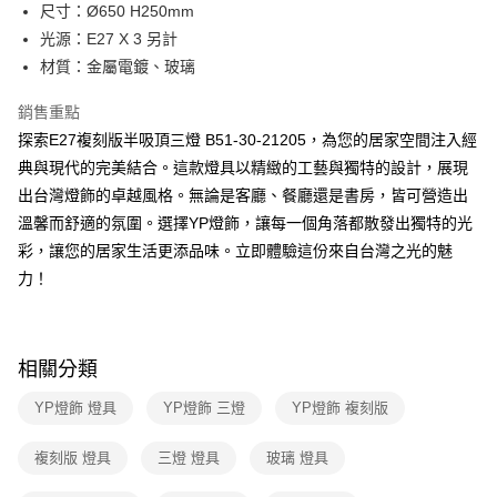
街口支付
尺寸：Ø650 H250mm
光源：E27 X 3 另計
悠遊付
材質：金屬電鍍、玻璃
Google Pay
銷售重點
全盈+PAY
探索E27複刻版半吸頂三燈 B51-30-21205，為您的居家空間注入經
典與現代的完美結合。這款燈具以精緻的工藝與獨特的設計，展現
AFTEE先享後付
出台灣燈飾的卓越風格。無論是客廳、餐廳還是書房，皆可營造出
相關說明
溫馨而舒適的氛圍。選擇YP燈飾，讓每一個角落都散發出獨特的光
【關於「AFTEE先享後付」】
ATM付款
AFTEE先享後付是「在收到商品之後才付款」的支付方式。 讓您購物簡單
彩，讓您的居家生活更添品味。立即體驗這份來自台灣之光的魅
便利好安心！
力！
１．簡單：不需註冊會員、不需綁卡、不需儲值。
運送方式
２．便利：只要手機號碼，簡訊認證，即可結帳。
３．安心：先確認商品／服務後，再付款。
新竹貨運宅配
每筆NT$180，滿NT$5,000(含以上)免運費
【「AFTEE先享後付」結帳流程】
相關分類
１．於結帳方式選擇「AFTEE先享後付」後，將跳轉至「AFTEE先享後付」
結帳頁面，進行簡訊認證並確認金額後，即可完成結帳。
YP燈飾 燈具
YP燈飾 三燈
YP燈飾 複刻版
２．訂單成立數日內，您將收到繳費通知簡訊。
３．收到繳費通知簡訊後14天內，點擊此簡訊中的連結，可透過四大超商／
複刻版 燈具
三燈 燈具
玻璃 燈具
ATM／網路銀行／等多元方式進行付款，方視為交易完成。
※ 請注意：結帳手續完成當下不需立刻繳費，但若您需要取消訂單，請聯絡