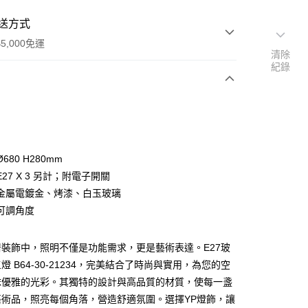
送方式
5,000免運
清除
紀錄
次付款
680 H280mm
27 X 3 另計；附電子開關
金屬電鍍金、烤漆、白玉玻璃
可調角度
y
裝飾中，照明不僅是功能需求，更是藝術表達。E27玻
燈 B64-30-21234，完美結合了時尚與實用，為您的空
享後付
抹優雅的光彩。其獨特的設計與高品質的材質，使每一盞
藝術品，照亮每個角落，營造舒適氛圍。選擇YP燈飾，讓