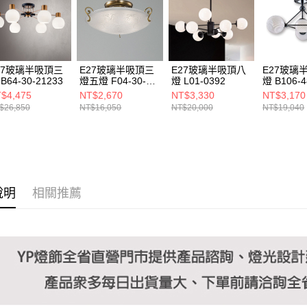
https://aft
３．未成
「AFTE
任。
４．使用「
即時審查
27玻璃半吸頂三
E27玻璃半吸頂三
E27玻璃半吸頂八
E27玻璃
結果請求
B64-30-21233
燈五燈 F04-30-
燈 L01-0392
燈 B106-4
５．嚴禁
22343 22344
$4,475
NT$2,670
NT$3,330
NT$3,170
形，恩沛
$26,850
NT$16,050
NT$20,000
NT$19,040
動。
說明
相關推薦