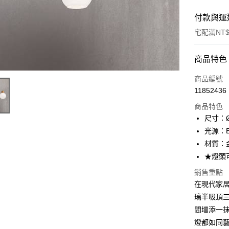
付款與運
宅配滿NT$
付款方式
商品特色
信用卡一
商品編號
11852436
LINE Pay
商品特色
Apple Pay
尺寸：Ø
光源：E
街口支付
材質：
悠遊付
★燈頭
Google Pa
銷售重點
在現代家居
全盈+PAY
璃半吸頂三
AFTEE先
間增添一
相關說明
燈都如同