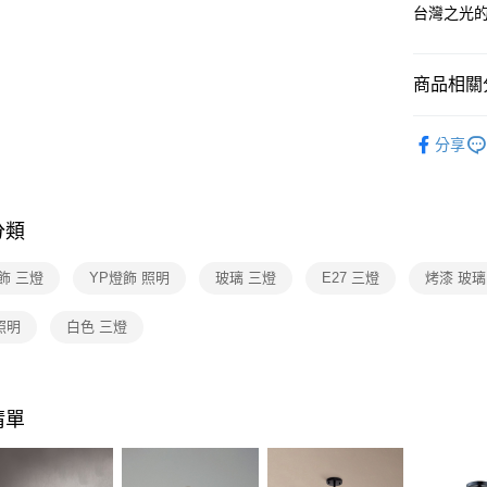
【關於「A
台灣之光
ATM付款
AFTEE
便利好安
１．簡單
商品相關分
２．便利
運送方式
３．安心
台灣燈飾
新竹貨運
【「AFT
分享
每筆NT$1
半吸頂燈 
１．於結帳
付」結帳
２．訂單
３．收到繳
分類
／ATM／
※ 請注意
飾 三燈
YP燈飾 照明
玻璃 三燈
E27 三燈
烤漆 玻璃
絡購買商品
先享後付
※ 交易是
 照明
白色 三燈
是否繳費成
付客戶支
【注意事
清單
１．透過由
交易，需
求債權轉
２．關於