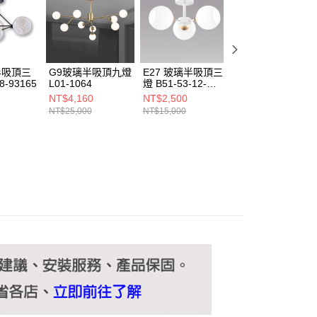
ee.tw/terms/#terms3
年的使用者請事先徵得法定代理人或監護人之同意方可使用
E先享後付」，若未經同意申辦者引起之損失，本公司不負相關責
AFTEE先享後付」時，將依據個別帳號之用戶狀況，依本公司
核予不同之上限額度；若仍有額度不足之情形，本公司將視審查
半吸頂三
G9玻璃半吸頂九燈
E27 玻璃半吸頂三
白玉玻璃二燈
用戶進行身份認證。
8-93165
L01-1064
燈 B51-53-12-
B63-1748
一人註冊多個帳號或使用他人資訊註冊。若發現惡意使用之情
3096
NT$4,160
NT$2,500
NT$970
科技股份有限公司將有權停止該用戶之使用額度並採取法律行
NT$25,000
NT$15,000
NT$5,800