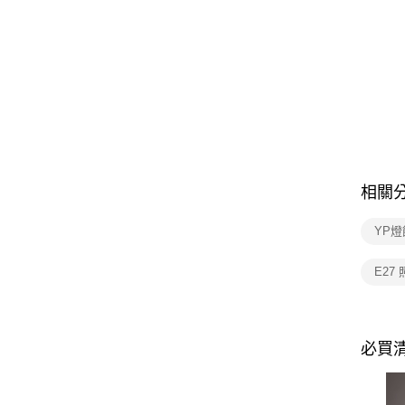
相關
YP燈
E27
必買