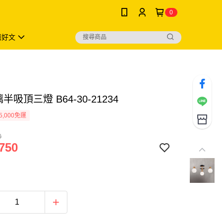
0
薦好文
半吸頂三燈 B64-30-21234
5,000免運
0
750