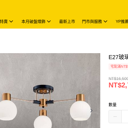
特賣
本月破盤燈飾
最新上市
門市與服務
YP推
E27玻璃
宅配滿NT$
NT$16,50
NT$2,
數量