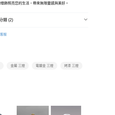
FTEE先享後付」】
的燈飾照亮您的生活，帶來無限靈感與美好。
先享後付是「在收到商品之後才付款」的支付方式。 讓您購物簡單
心！
：不需註冊會員、不需綁卡、不需儲值。
類 (2)
：只要手機號碼，簡訊認證，即可結帳。
：先確認商品／服務後，再付款。
品牌旗艦館
台灣之光燈飾
宅配
EE先享後付」結帳流程】
客服
80，滿NT$5,000(含以上)免運費
/ 客廳臥室系列
複刻版半吸頂
方式選擇「AFTEE先享後付」後，將跳轉至「AFTEE先享後
頁面，進行簡訊認證並確認金額後，即可完成結帳。
成立數日內，您將收到繳費通知簡訊。
費通知簡訊後14天內，點擊此簡訊中的連結，可透過四大超商
網路銀行／等多元方式進行付款，方視為交易完成。
：結帳手續完成當下不需立刻繳費，但若您需要取消訂單，請聯
金屬 三燈
電鍍金 三燈
烤漆 三燈
的店家。未經商家同意取消之訂單仍視為有效，需透過AFTEE
繳納相關費用。
否成功請以「AFTEE先享後付 」之結帳頁面顯示為準，若有關於
功／繳費後需取消欲退款等相關疑問，請聯繫「AFTEE先享後
援中心」
https://netprotections.freshdesk.com/support/home
項】
恩沛科技股份有限公司提供之「AFTEE先享後付」服務完成之
依本服務之必要範圍內提供個人資料，並將交易相關給付款項請
讓予恩沛科技股份有限公司。
個人資料處理事宜，請瀏覽以下網址：