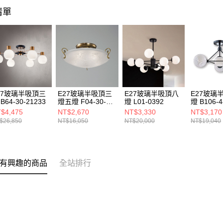
清單
27玻璃半吸頂三
E27玻璃半吸頂三
E27玻璃半吸頂八
E27玻璃
B64-30-21233
燈五燈 F04-30-
燈 L01-0392
燈 B106-4
22343 22344
$4,475
NT$2,670
NT$3,330
NT$3,170
$26,850
NT$16,050
NT$20,000
NT$19,040
有興趣的商品
全站排行