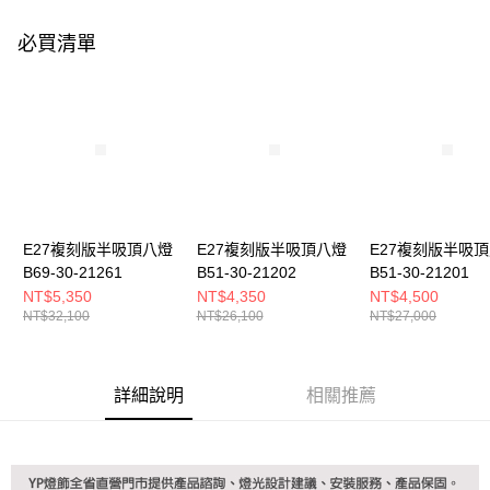
購買商品的店家。未經商家同意取消之訂單仍視為有效，需透過AFTEE先享
後付繳納相關費用。
必買清單
※ 交易是否成功請以「AFTEE先享後付 」之結帳頁面顯示為準，若有關於
是否繳費成功／繳費後需取消欲退款等相關疑問，請聯繫「AFTEE先享後付
客戶支援中心」
https://netprotections.freshdesk.com/support/home
【注意事項】
１．透過由恩沛科技股份有限公司提供之「AFTEE先享後付」服務完成之交
易，需依本服務之必要範圍內提供個人資料，並將交易相關給付款項請求債
權轉讓予恩沛科技股份有限公司。
２．關於個人資料處理事宜，請瀏覽以下網址：
https://aftee.tw/terms/#terms3
３．未成年的使用者請事先徵得法定代理人或監護人之同意方可使用
E27複刻版半吸頂八燈
E27複刻版半吸頂八燈
E27複刻版半吸
「AFTEE先享後付」，若未經同意申辦者引起之損失，本公司不負相關責
B69-30-21261
B51-30-21202
B51-30-21201
任。
NT$5,350
NT$4,350
NT$4,500
４．使用「AFTEE先享後付」時，將依據個別帳號之用戶狀況，依本公司即
NT$32,100
NT$26,100
NT$27,000
時審查核予不同之上限額度；若仍有額度不足之情形，本公司將視審查結果
請求用戶進行身份認證。
５．嚴禁一人註冊多個帳號或使用他人資訊註冊。若發現惡意使用之情形，
恩沛科技股份有限公司將有權停止該用戶之使用額度並採取法律行動。
詳細說明
相關推薦