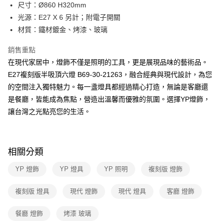
街口支付
尺寸：Ø860 H320mm
光源：E27 X 6 另計；附電子開關
悠遊付
材質：鐵材鍍金、烤漆、玻璃
Google Pay
銷售重點
全盈+PAY
在現代家居中，燈飾不僅是照明的工具，更是展現品味的藝術品。
E27複刻版半吸頂六燈 B69-30-21263，融合經典與現代設計，為您
AFTEE先享後付
的空間注入獨特魅力。每一盞燈具都經過精心打造，無論是客廳還
相關說明
是餐廳，皆能成為焦點，營造出溫馨而優雅的氛圍。選擇YP燈飾，
【關於「AFTEE先享後付」】
ATM付款
AFTEE先享後付是「在收到商品之後才付款」的支付方式。 讓您購物簡單
讓台灣之光點亮您的生活。
便利好安心！
１．簡單：不需註冊會員、不需綁卡、不需儲值。
運送方式
２．便利：只要手機號碼，簡訊認證，即可結帳。
３．安心：先確認商品／服務後，再付款。
新竹貨運宅配
相關分類
每筆NT$180，滿NT$5,000(含以上)免運費
【「AFTEE先享後付」結帳流程】
YP 燈飾
YP 燈具
YP 照明
複刻版 燈飾
１．於結帳方式選擇「AFTEE先享後付」後，將跳轉至「AFTEE先享後付」
結帳頁面，進行簡訊認證並確認金額後，即可完成結帳。
２．訂單成立數日內，您將收到繳費通知簡訊。
複刻版 燈具
現代 燈飾
現代 燈具
客廳 燈飾
３．收到繳費通知簡訊後14天內，點擊此簡訊中的連結，可透過四大超商／
ATM／網路銀行／等多元方式進行付款，方視為交易完成。
餐廳 燈飾
烤漆 玻璃
※ 請注意：結帳手續完成當下不需立刻繳費，但若您需要取消訂單，請聯絡