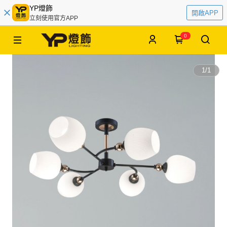
YP燈飾
開啟APP
立刻使用官方APP
0
1
/
1