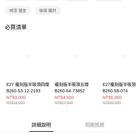
購買商品的店家。未經商家同意取消之訂單仍視為有效，需透過AFTEE先享
後付繳納相關費用。
烤漆 鍍金
玻璃 鐵材
※ 交易是否成功請以「AFTEE先享後付 」之結帳頁面顯示為準，若有關於
是否繳費成功／繳費後需取消欲退款等相關疑問，請聯繫「AFTEE先享後付
客戶支援中心」
https://netprotections.freshdesk.com/support/home
必買清單
【注意事項】
１．透過由恩沛科技股份有限公司提供之「AFTEE先享後付」服務完成之交
易，需依本服務之必要範圍內提供個人資料，並將交易相關給付款項請求債
權轉讓予恩沛科技股份有限公司。
２．關於個人資料處理事宜，請瀏覽以下網址：
https://aftee.tw/terms/#terms3
３．未成年的使用者請事先徵得法定代理人或監護人之同意方可使用
「AFTEE先享後付」，若未經同意申辦者引起之損失，本公司不負相關責
任。
４．使用「AFTEE先享後付」時，將依據個別帳號之用戶狀況，依本公司即
E27 複刻版半吸頂四燈
複刻版半吸頂五燈
E27複刻版半吸
時審查核予不同之上限額度；若仍有額度不足之情形，本公司將視審查結果
B260-53-12-2193
B260-64-73852
B260-58-074
請求用戶進行身份認證。
NT$3,000
NT$4,500
NT$5,000
５．嚴禁一人註冊多個帳號或使用他人資訊註冊。若發現惡意使用之情形，
NT$18,000
NT$27,040
NT$30,000
恩沛科技股份有限公司將有權停止該用戶之使用額度並採取法律行動。
詳細說明
相關推薦