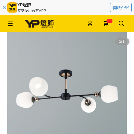
YP燈飾
開啟APP
立刻使用官方APP
0
1
/
1