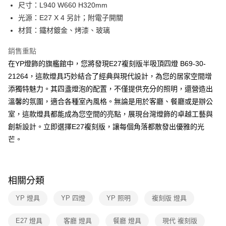
街口支付
尺寸：L940 W660 H320mm
光源：E27 X 4 另計；附電子開關
悠遊付
材質：鐵材鍍金、烤漆、玻璃
Google Pay
銷售重點
全盈+PAY
在YP燈飾的旗艦館中，您將發現E27複刻版半吸頂四燈 B69-30-
21264，這款燈具巧妙結合了經典與現代設計，為您的居家空間增
AFTEE先享後付
添獨特魅力。其四盞燈泡的配置，不僅提供充分的照明，還營造出
相關說明
溫馨的氛圍，適合各種室內風格。無論是用於客廳、餐廳或是辦公
【關於「AFTEE先享後付」】
ATM付款
AFTEE先享後付是「在收到商品之後才付款」的支付方式。 讓您購物簡單
室，這款燈具都能成為您空間的亮點，展現台灣燈飾的卓越工藝與
便利好安心！
創新設計。立即選擇E27複刻版，讓每個角落都散發出優雅的光
１．簡單：不需註冊會員、不需綁卡、不需儲值。
運送方式
２．便利：只要手機號碼，簡訊認證，即可結帳。
芒。
３．安心：先確認商品／服務後，再付款。
新竹貨運宅配
每筆NT$180，滿NT$5,000(含以上)免運費
【「AFTEE先享後付」結帳流程】
１．於結帳方式選擇「AFTEE先享後付」後，將跳轉至「AFTEE先享後付」
相關分類
結帳頁面，進行簡訊認證並確認金額後，即可完成結帳。
２．訂單成立數日內，您將收到繳費通知簡訊。
YP 燈具
YP 四燈
YP 照明
複刻版 燈具
３．收到繳費通知簡訊後14天內，點擊此簡訊中的連結，可透過四大超商／
ATM／網路銀行／等多元方式進行付款，方視為交易完成。
※ 請注意：結帳手續完成當下不需立刻繳費，但若您需要取消訂單，請聯絡
E27 燈具
客廳 燈具
餐廳 燈具
現代 複刻版