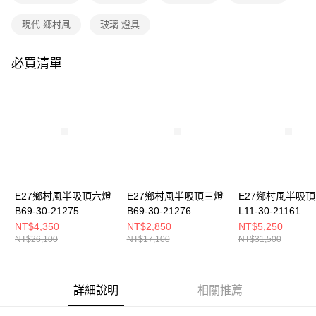
購買商品的店家。未經商家同意取消之訂單仍視為有效，需透過AFTEE先享
後付繳納相關費用。
現代 鄉村風
玻璃 燈具
※ 交易是否成功請以「AFTEE先享後付 」之結帳頁面顯示為準，若有關於
是否繳費成功／繳費後需取消欲退款等相關疑問，請聯繫「AFTEE先享後付
客戶支援中心」
https://netprotections.freshdesk.com/support/home
必買清單
【注意事項】
１．透過由恩沛科技股份有限公司提供之「AFTEE先享後付」服務完成之交
易，需依本服務之必要範圍內提供個人資料，並將交易相關給付款項請求債
權轉讓予恩沛科技股份有限公司。
２．關於個人資料處理事宜，請瀏覽以下網址：
https://aftee.tw/terms/#terms3
３．未成年的使用者請事先徵得法定代理人或監護人之同意方可使用
「AFTEE先享後付」，若未經同意申辦者引起之損失，本公司不負相關責
任。
４．使用「AFTEE先享後付」時，將依據個別帳號之用戶狀況，依本公司即
E27鄉村風半吸頂六燈
E27鄉村風半吸頂三燈
E27鄉村風半吸
時審查核予不同之上限額度；若仍有額度不足之情形，本公司將視審查結果
B69-30-21275
B69-30-21276
L11-30-21161
請求用戶進行身份認證。
NT$4,350
NT$2,850
NT$5,250
５．嚴禁一人註冊多個帳號或使用他人資訊註冊。若發現惡意使用之情形，
NT$26,100
NT$17,100
NT$31,500
恩沛科技股份有限公司將有權停止該用戶之使用額度並採取法律行動。
詳細說明
相關推薦