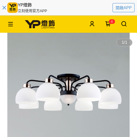
YP燈飾
開啟APP
立刻使用官方APP
0
1
/
1