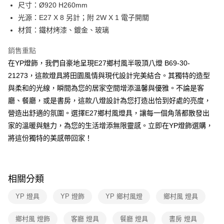
街口支付
尺寸：Ø920 H260mm
光源：E27 X 8 另計；附 2W X 1 電子開關
悠遊付
材質：鐵材烤漆、鍍金、玻璃
Google Pay
銷售重點
全盈+PAY
在YP燈飾，我們自豪地呈現E27鄉村風半吸頂八燈 B69-30-
21273，這款燈具將田園風情與現代設計完美結合。其獨特的造型
AFTEE先享後付
與柔和的光線，瞬間為您的居家空間增添溫馨與優雅。不論是客
相關說明
廳、餐廳，或是書房，這款八燈設計為您打造出恰到好處的亮度，
【關於「AFTEE先享後付」】
ATM付款
AFTEE先享後付是「在收到商品之後才付款」的支付方式。 讓您購物簡單
營造出舒適的氛圍。選擇E27鄉村風燈具，讓每一個角落都散發出
便利好安心！
家的溫暖與魅力，為您的生活增添無限靈感。立即在YP燈飾選購，
１．簡單：不需註冊會員、不需綁卡、不需儲值。
運送方式
２．便利：只要手機號碼，簡訊認證，即可結帳。
將這份獨特的美感帶回家！
３．安心：先確認商品／服務後，再付款。
新竹貨運宅配
每筆NT$180，滿NT$5,000(含以上)免運費
【「AFTEE先享後付」結帳流程】
１．於結帳方式選擇「AFTEE先享後付」後，將跳轉至「AFTEE先享後付」
相關分類
結帳頁面，進行簡訊認證並確認金額後，即可完成結帳。
２．訂單成立數日內，您將收到繳費通知簡訊。
YP 燈具
YP 燈飾
YP 鄉村風燈
鄉村風 燈具
３．收到繳費通知簡訊後14天內，點擊此簡訊中的連結，可透過四大超商／
ATM／網路銀行／等多元方式進行付款，方視為交易完成。
※ 請注意：結帳手續完成當下不需立刻繳費，但若您需要取消訂單，請聯絡
鄉村風 燈飾
客廳 燈具
餐廳 燈具
書房 燈具