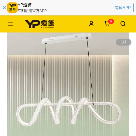
YP燈飾
開啟APP
立刻使用官方APP
0
1
/
1