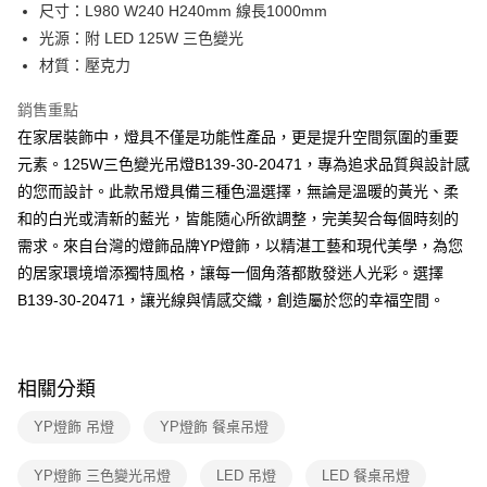
街口支付
尺寸：L980 W240 H240mm 線長1000mm
光源：附 LED 125W 三色變光
悠遊付
材質：壓克力
Google Pay
銷售重點
全盈+PAY
在家居裝飾中，燈具不僅是功能性產品，更是提升空間氛圍的重要
元素。125W三色變光吊燈B139-30-20471，專為追求品質與設計感
AFTEE先享後付
的您而設計。此款吊燈具備三種色溫選擇，無論是溫暖的黃光、柔
相關說明
和的白光或清新的藍光，皆能隨心所欲調整，完美契合每個時刻的
【關於「AFTEE先享後付」】
ATM付款
AFTEE先享後付是「在收到商品之後才付款」的支付方式。 讓您購物簡單
需求。來自台灣的燈飾品牌YP燈飾，以精湛工藝和現代美學，為您
便利好安心！
的居家環境增添獨特風格，讓每一個角落都散發迷人光彩。選擇
１．簡單：不需註冊會員、不需綁卡、不需儲值。
運送方式
２．便利：只要手機號碼，簡訊認證，即可結帳。
B139-30-20471，讓光線與情感交織，創造屬於您的幸福空間。
３．安心：先確認商品／服務後，再付款。
新竹貨運宅配
每筆NT$180，滿NT$5,000(含以上)免運費
【「AFTEE先享後付」結帳流程】
１．於結帳方式選擇「AFTEE先享後付」後，將跳轉至「AFTEE先享後付」
相關分類
結帳頁面，進行簡訊認證並確認金額後，即可完成結帳。
２．訂單成立數日內，您將收到繳費通知簡訊。
YP燈飾 吊燈
YP燈飾 餐桌吊燈
３．收到繳費通知簡訊後14天內，點擊此簡訊中的連結，可透過四大超商／
ATM／網路銀行／等多元方式進行付款，方視為交易完成。
※ 請注意：結帳手續完成當下不需立刻繳費，但若您需要取消訂單，請聯絡
YP燈飾 三色變光吊燈
LED 吊燈
LED 餐桌吊燈