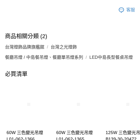
客服
商品相關分類 (2)
台灣燈飾品牌旗艦館
台灣之光燈飾
餐廳吊燈 / 中島餐吊燈、餐廳單吊燈系列
LED中島長型餐桌吊燈
必買清單
60W 三色變光吊燈
60W 三色變光吊燈
125W 三色變光
L01-062-1366
L01-062-1365
B139-30-20472