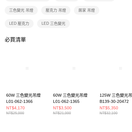
購買商品的店家。未經商家同意取消之訂單仍視為有效，需透過AFTEE先享
後付繳納相關費用。
三色變光 吊燈
壓克力 吊燈
居家 吊燈
※ 交易是否成功請以「AFTEE先享後付 」之結帳頁面顯示為準，若有關於
是否繳費成功／繳費後需取消欲退款等相關疑問，請聯繫「AFTEE先享後付
客戶支援中心」
https://netprotections.freshdesk.com/support/home
LED 壓克力
LED 三色變光
【注意事項】
１．透過由恩沛科技股份有限公司提供之「AFTEE先享後付」服務完成之交
必買清單
易，需依本服務之必要範圍內提供個人資料，並將交易相關給付款項請求債
權轉讓予恩沛科技股份有限公司。
２．關於個人資料處理事宜，請瀏覽以下網址：
https://aftee.tw/terms/#terms3
３．未成年的使用者請事先徵得法定代理人或監護人之同意方可使用
「AFTEE先享後付」，若未經同意申辦者引起之損失，本公司不負相關責
任。
４．使用「AFTEE先享後付」時，將依據個別帳號之用戶狀況，依本公司即
時審查核予不同之上限額度；若仍有額度不足之情形，本公司將視審查結果
請求用戶進行身份認證。
60W 三色變光吊燈
60W 三色變光吊燈
125W 三色變光
５．嚴禁一人註冊多個帳號或使用他人資訊註冊。若發現惡意使用之情形，
L01-062-1366
L01-062-1365
B139-30-20472
恩沛科技股份有限公司將有權停止該用戶之使用額度並採取法律行動。
NT$4,170
NT$3,500
NT$5,350
NT$25,000
NT$21,000
NT$32,100