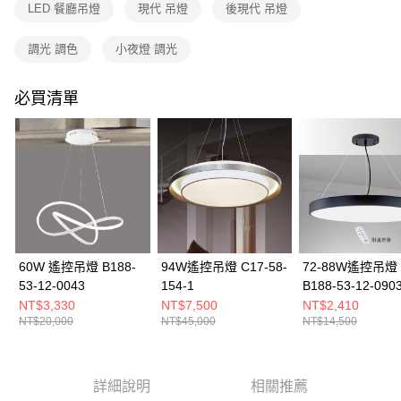
購買商品的店家。未經商家同意取消之訂單仍視為有效，需透過AFTEE先享
LED 餐廳吊燈
現代 吊燈
後現代 吊燈
後付繳納相關費用。
※ 交易是否成功請以「AFTEE先享後付 」之結帳頁面顯示為準，若有關於
調光 調色
小夜燈 調光
是否繳費成功／繳費後需取消欲退款等相關疑問，請聯繫「AFTEE先享後付
客戶支援中心」
https://netprotections.freshdesk.com/support/home
必買清單
【注意事項】
１．透過由恩沛科技股份有限公司提供之「AFTEE先享後付」服務完成之交
易，需依本服務之必要範圍內提供個人資料，並將交易相關給付款項請求債
權轉讓予恩沛科技股份有限公司。
２．關於個人資料處理事宜，請瀏覽以下網址：
https://aftee.tw/terms/#terms3
３．未成年的使用者請事先徵得法定代理人或監護人之同意方可使用
「AFTEE先享後付」，若未經同意申辦者引起之損失，本公司不負相關責
任。
４．使用「AFTEE先享後付」時，將依據個別帳號之用戶狀況，依本公司即
時審查核予不同之上限額度；若仍有額度不足之情形，本公司將視審查結果
60W 遙控吊燈 B188-
94W遙控吊燈 C17-58-
72-88W遙控吊燈
請求用戶進行身份認證。
53-12-0043
154-1
B188-53-12-090
５．嚴禁一人註冊多個帳號或使用他人資訊註冊。若發現惡意使用之情形，
0904
NT$3,330
NT$7,500
NT$2,410
恩沛科技股份有限公司將有權停止該用戶之使用額度並採取法律行動。
NT$20,000
NT$45,000
NT$14,500
詳細說明
相關推薦