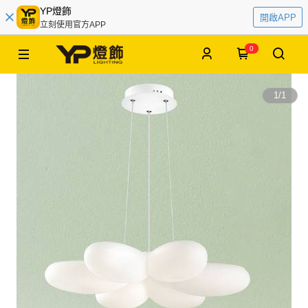
YP燈飾
開啟APP
立刻使用官方APP
0
1
/
1