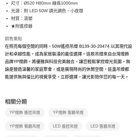
街口支付
尺寸：Ø520 H80mm 線長1000mm
光源：附 LED 50W 調光調色、小夜燈
悠遊付
材質：滾塑
Google Pay
★附遙控器
全盈+PAY
銷售重點
在照亮每個空間的同時，50W遙控吊燈 B139-30-20474 以其現代設
AFTEE先享後付
計和卓越性能，成為家居裝潢的最佳選擇。這款吊燈來自台灣燈飾
相關說明
品牌YP燈飾，將優雅與科技完美融合，讓您輕鬆掌控燈光氛圍。無
【關於「AFTEE先享後付」】
ATM付款
AFTEE先享後付是「在收到商品之後才付款」的支付方式。 讓您購物簡單
論是營造溫馨的家庭聚會，或是展現時尚的休閒空間，這盞吊燈都
便利好安心！
能提供無與倫比的視覺享受。立即選擇，讓光影陪伴您的每一天。
１．簡單：不需註冊會員、不需綁卡、不需儲值。
運送方式
２．便利：只要手機號碼，簡訊認證，即可結帳。
３．安心：先確認商品／服務後，再付款。
新竹貨運宅配
每筆NT$180，滿NT$5,000(含以上)免運費
【「AFTEE先享後付」結帳流程】
相關分類
１．於結帳方式選擇「AFTEE先享後付」後，將跳轉至「AFTEE先享後付」
結帳頁面，進行簡訊認證並確認金額後，即可完成結帳。
YP燈飾 遙控吊燈
YP燈飾 客廳吊燈
２．訂單成立數日內，您將收到繳費通知簡訊。
３．收到繳費通知簡訊後14天內，點擊此簡訊中的連結，可透過四大超商／
YP燈飾 餐廳吊燈
LED 遙控吊燈
LED 客廳吊燈
ATM／網路銀行／等多元方式進行付款，方視為交易完成。
※ 請注意：結帳手續完成當下不需立刻繳費，但若您需要取消訂單，請聯絡