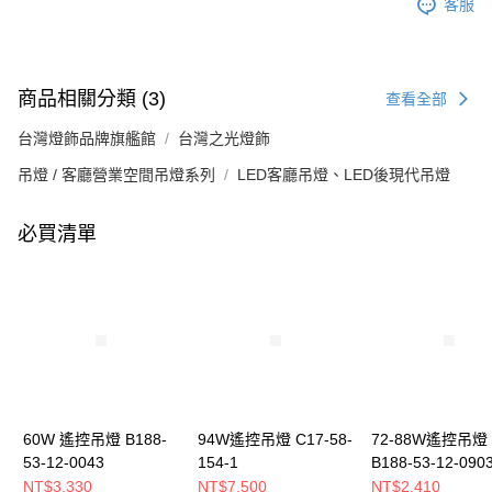
客服
商品相關分類 (3)
查看全部
台灣燈飾品牌旗艦館
台灣之光燈飾
吊燈 / 客廳營業空間吊燈系列
LED客廳吊燈、LED後現代吊燈
必買清單
60W 遙控吊燈 B188-
94W遙控吊燈 C17-58-
72-88W遙控吊燈
53-12-0043
154-1
B188-53-12-090
0904
NT$3,330
NT$7,500
NT$2,410