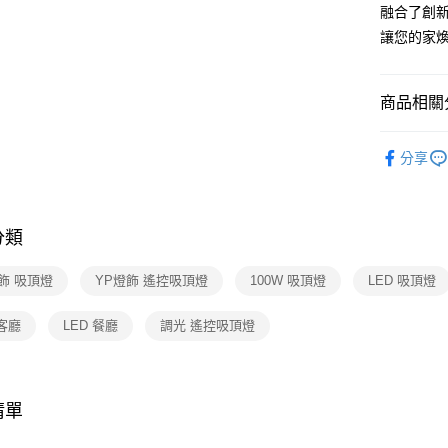
【關於「A
融合了創
ATM付款
AFTEE
讓您的家
便利好安
１．簡單
２．便利
運送方式
３．安心
商品相關分
新竹貨運
【「AFT
台灣燈飾
每筆NT$1
１．於結帳
分享
付」結帳
吊燈 / 
２．訂單
３．收到繳
餐廳吊燈 
／ATM／
廳單吊燈
分類
※ 請注意
絡購買商品
先享後付
飾 吸頂燈
YP燈飾 遙控吸頂燈
100W 吸頂燈
LED 吸頂燈
※ 交易是
是否繳費成
 客廳
LED 餐廳
調光 遙控吸頂燈
付客戶支
【注意事
１．透過由
交易，需
清單
求債權轉
２．關於