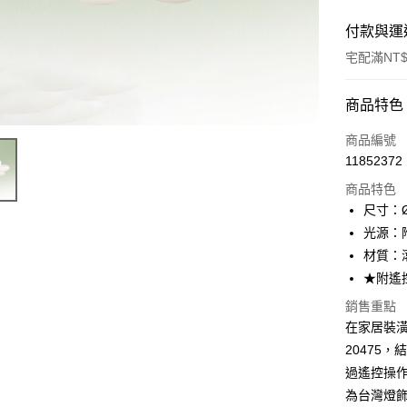
付款與運
宅配滿NT$
付款方式
商品特色
信用卡一
商品編號
11852372
LINE Pay
商品特色
Apple Pay
尺寸：Ø
光源：附
街口支付
材質：
悠遊付
★附遙
Google Pa
銷售重點
在家居裝潢
全盈+PAY
20475
AFTEE先
過遙控操
相關說明
為台灣燈