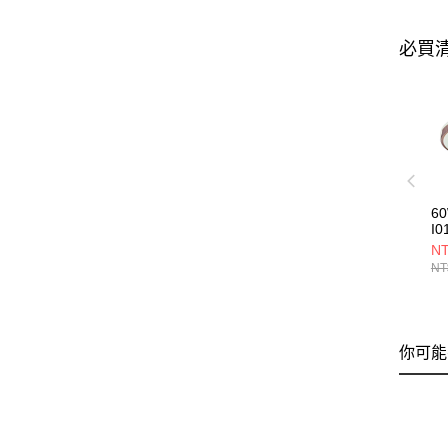
必買
6
I0
NT
NT
你可能