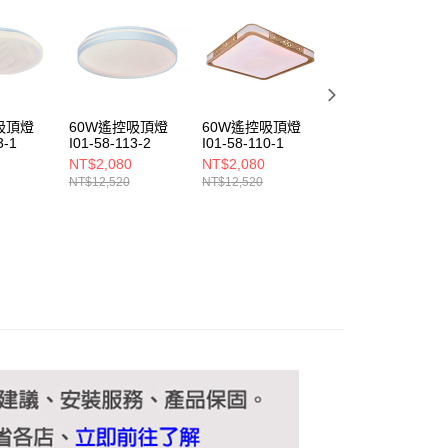
ee.tw/terms/#terms3
年的使用者請事先徵得法定代理人或監護人之同意方可使用
E先享後付」，若未經同意申辦者引起之損失，本公司不負相關責
AFTEE先享後付」時，將依據個別帳號之用戶狀況，依本公司
核予不同之上限額度；若仍有額度不足之情形，本公司將視審查
用戶進行身份認證。
吸頂燈
60W遙控吸頂燈
60W遙控吸頂燈
60W遙控吸頂燈
一人註冊多個帳號或使用他人資訊註冊。若發現惡意使用之情
3-1
I01-58-113-2
I01-58-110-1
I01-58-115-1
科技股份有限公司將有權停止該用戶之使用額度並採取法律行
NT$2,080
NT$2,080
NT$2,080
NT$12,520
NT$12,520
NT$12,520