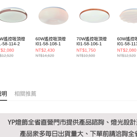
https://aft
３．未成
「AFTE
任。
４．使用「
即時審查
結果請求
0W遙控吸頂燈
60W遙控吸頂燈
70W遙控吸頂燈
60W遙控
５．嚴禁
1-58-114-2
I01-58-108-1
I01-58-106-1
I01-58-11
形，恩沛
$2,080
NT$2,430
NT$1,750
NT$2,080
動。
$12,520
NT$14,620
NT$10,500
NT$12,520
說明
相關推薦