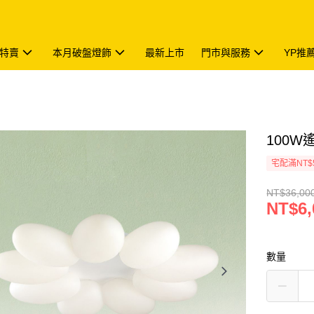
特賣
本月破盤燈飾
最新上市
門市與服務
YP推
100W遙
宅配滿NT$
NT$36,00
NT$6,
數量