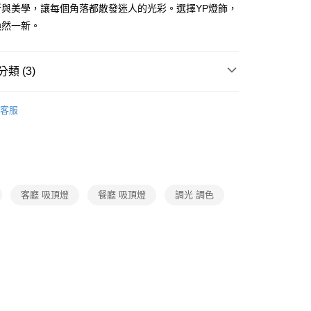
FTEE先享後付」】
新與美學，讓每個角落都散發迷人的光彩。選擇YP燈飾，
先享後付是「在收到商品之後才付款」的支付方式。 讓您購物簡單
煥然一新。
心！
：不需註冊會員、不需綁卡、不需儲值。
：只要手機號碼，簡訊認證，即可結帳。
：先確認商品／服務後，再付款。
類 (3)
宅配
EE先享後付」結帳流程】
品牌旗艦館
台灣之光燈飾
80，滿NT$5,000(含以上)免運費
方式選擇「AFTEE先享後付」後，將跳轉至「AFTEE先享後
客服
頁面，進行簡訊認證並確認金額後，即可完成結帳。
客廳營業空間吊燈系列
LED客廳吊燈、LED後現代吊燈
成立數日內，您將收到繳費通知簡訊。
費通知簡訊後14天內，點擊此簡訊中的連結，可透過四大超商
/ 中島餐吊燈、餐廳單吊燈系列
LED餐廳吊燈、LED餐
網路銀行／等多元方式進行付款，方視為交易完成。
：結帳手續完成當下不需立刻繳費，但若您需要取消訂單，請聯
的店家。未經商家同意取消之訂單仍視為有效，需透過AFTEE
繳納相關費用。
客廳 吸頂燈
餐廳 吸頂燈
調光 調色
否成功請以「AFTEE先享後付 」之結帳頁面顯示為準，若有關於
功／繳費後需取消欲退款等相關疑問，請聯繫「AFTEE先享後
援中心」
https://netprotections.freshdesk.com/support/home
項】
恩沛科技股份有限公司提供之「AFTEE先享後付」服務完成之
依本服務之必要範圍內提供個人資料，並將交易相關給付款項請
讓予恩沛科技股份有限公司。
個人資料處理事宜，請瀏覽以下網址：