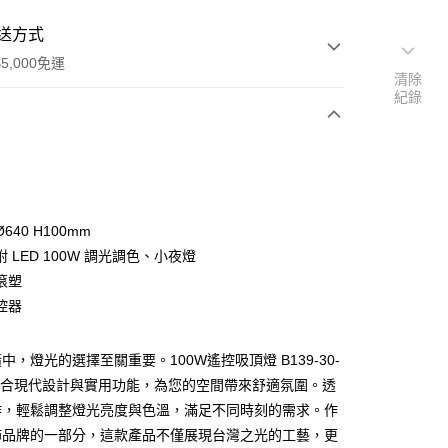
送方式
5,000免運
清除
紀錄
次付款
640 H100mm
 LED 100W 調光調色、小夜燈
滾塑
控器
y
中，燈光的選擇至關重要。100W遙控吸頂燈 B139-30-
，結合現代設計與實用功能，為您的空間帶來舒適氛圍。透
享後付
作，輕鬆調整燈光亮度與色溫，滿足不同時刻的需求。作
飾品牌的一部分，這款產品不僅展現台灣之光的工藝，更