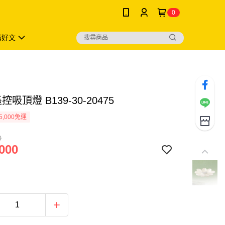
0
薦好文
控吸頂燈 B139-30-20475
5,000免運
0
000