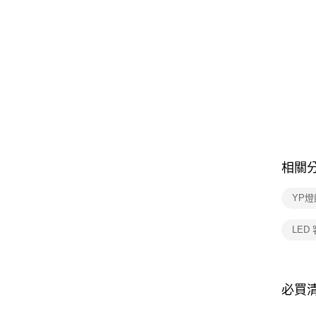
相關
YP燈
LED
必買