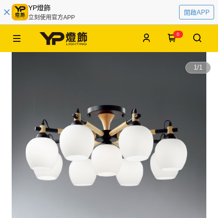
YP燈飾
開啟APP
立刻使用官方APP
0
1
/
1