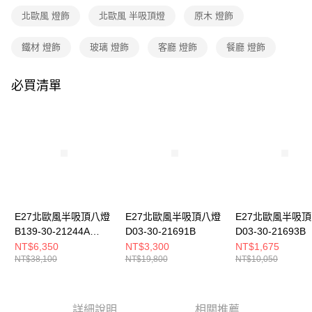
２．訂單成立數日內，您將收到繳費通知簡訊。
北歐風 燈飾
北歐風 半吸頂燈
原木 燈飾
３．收到繳費通知簡訊後14天內，點擊此簡訊中的連結，可透過四大超商／
ATM／網路銀行／等多元方式進行付款，方視為交易完成。
鐵材 燈飾
玻璃 燈飾
客廳 燈飾
餐廳 燈飾
※ 請注意：結帳手續完成當下不需立刻繳費，但若您需要取消訂單，請聯絡
購買商品的店家。未經商家同意取消之訂單仍視為有效，需透過AFTEE先享
後付繳納相關費用。
必買清單
※ 交易是否成功請以「AFTEE先享後付 」之結帳頁面顯示為準，若有關於
是否繳費成功／繳費後需取消欲退款等相關疑問，請聯繫「AFTEE先享後付
客戶支援中心」
https://netprotections.freshdesk.com/support/home
【注意事項】
１．透過由恩沛科技股份有限公司提供之「AFTEE先享後付」服務完成之交
易，需依本服務之必要範圍內提供個人資料，並將交易相關給付款項請求債
權轉讓予恩沛科技股份有限公司。
２．關於個人資料處理事宜，請瀏覽以下網址：
https://aftee.tw/terms/#terms3
３．未成年的使用者請事先徵得法定代理人或監護人之同意方可使用
E27北歐風半吸頂八燈
E27北歐風半吸頂八燈
E27北歐風半吸
「AFTEE先享後付」，若未經同意申辦者引起之損失，本公司不負相關責
B139-30-21244A
D03-30-21691B
D03-30-21693B
任。
21244B
NT$6,350
NT$3,300
NT$1,675
４．使用「AFTEE先享後付」時，將依據個別帳號之用戶狀況，依本公司即
NT$38,100
NT$19,800
NT$10,050
時審查核予不同之上限額度；若仍有額度不足之情形，本公司將視審查結果
請求用戶進行身份認證。
５．嚴禁一人註冊多個帳號或使用他人資訊註冊。若發現惡意使用之情形，
恩沛科技股份有限公司將有權停止該用戶之使用額度並採取法律行動。
詳細說明
相關推薦