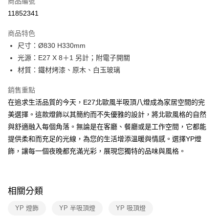
商品編號
LINE Pay
11852341
Apple Pay
商品特色
街口支付
尺寸：Ø830 H330mm
光源：E27 X 8＋1 另計；附電子開關
悠遊付
材質：鐵材烤漆、原木、白玉玻璃
Google Pay
銷售重點
全盈+PAY
在追求生活品質的今天，E27北歐風半吸頂八燈成為家居空間的完
美選擇。這款燈飾以其簡約而不失優雅的設計，將北歐風格的自然
AFTEE先享後付
與舒適融入每個角落。無論是在客廳、餐廳或是工作空間，它都能
相關說明
提供柔和而充足的光線，為您的生活增添溫暖與情感。選擇YP燈
【關於「AFTEE先享後付」】
ATM付款
AFTEE先享後付是「在收到商品之後才付款」的支付方式。 讓您購物簡單
飾，讓每一個夜晚都充滿光彩，展現您獨特的品味與風格。
便利好安心！
１．簡單：不需註冊會員、不需綁卡、不需儲值。
運送方式
２．便利：只要手機號碼，簡訊認證，即可結帳。
３．安心：先確認商品／服務後，再付款。
新竹貨運宅配
相關分類
每筆NT$180，滿NT$5,000(含以上)免運費
【「AFTEE先享後付」結帳流程】
YP 燈飾
YP 半吸頂燈
YP 吸頂燈
１．於結帳方式選擇「AFTEE先享後付」後，將跳轉至「AFTEE先享後付」
結帳頁面，進行簡訊認證並確認金額後，即可完成結帳。