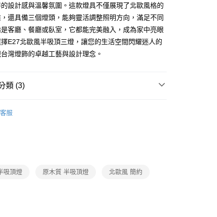
特的設計感與溫馨氛圍。這款燈具不僅展現了北歐風格的
雅，還具備三個燈頭，能夠靈活調整照明方向，滿足不同
享後付
論是客廳、餐廳或臥室，它都能完美融入，成為家中亮眼
擇E27北歐風半吸頂三燈，讓您的生活空間閃耀迷人的
FTEE先享後付」】
現台灣燈飾的卓越工藝與設計理念。
先享後付是「在收到商品之後才付款」的支付方式。 讓您購物簡單
心！
：不需註冊會員、不需綁卡、不需儲值。
類 (3)
：只要手機號碼，簡訊認證，即可結帳。
：先確認商品／服務後，再付款。
品牌旗艦館
台灣之光燈飾
宅配
EE先享後付」結帳流程】
客服
80，滿NT$5,000(含以上)免運費
家設計燈飾
北歐風單吸頂燈、北歐風LED吸頂燈、半吸
方式選擇「AFTEE先享後付」後，將跳轉至「AFTEE先享後
頁面，進行簡訊認證並確認金額後，即可完成結帳。
成立數日內，您將收到繳費通知簡訊。
/ 客廳臥室系列
北歐風半吸頂燈
費通知簡訊後14天內，點擊此簡訊中的連結，可透過四大超商
網路銀行／等多元方式進行付款，方視為交易完成。
：結帳手續完成當下不需立刻繳費，但若您需要取消訂單，請聯
半吸頂燈
原木質 半吸頂燈
北歐風 簡約
的店家。未經商家同意取消之訂單仍視為有效，需透過AFTEE
繳納相關費用。
否成功請以「AFTEE先享後付 」之結帳頁面顯示為準，若有關於
功／繳費後需取消欲退款等相關疑問，請聯繫「AFTEE先享後
援中心」
https://netprotections.freshdesk.com/support/home