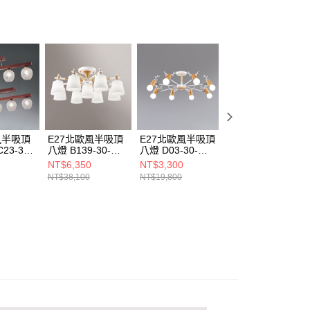
項】
恩沛科技股份有限公司提供之「AFTEE先享後付」服務完成之
依本服務之必要範圍內提供個人資料，並將交易相關給付款項請
讓予恩沛科技股份有限公司。
個人資料處理事宜，請瀏覽以下網址：
ee.tw/terms/#terms3
年的使用者請事先徵得法定代理人或監護人之同意方可使用
E先享後付」，若未經同意申辦者引起之損失，本公司不負相關責
AFTEE先享後付」時，將依據個別帳號之用戶狀況，依本公司
核予不同之上限額度；若仍有額度不足之情形，本公司將視審查
風半吸頂
E27北歐風半吸頂
E27北歐風半吸頂
E27北歐風半吸頂
用戶進行身份認證。
23-30-
八燈 B139-30-
八燈 D03-30-
五燈 B139-30-
一人註冊多個帳號或使用他人資訊註冊。若發現惡意使用之情
852
21244A 21244B
21691B
21245A 21245B
NT$6,350
NT$3,300
NT$4,175
科技股份有限公司將有權停止該用戶之使用額度並採取法律行
NT$38,100
NT$19,800
NT$25,050