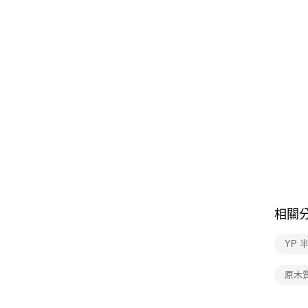
相關
YP 
原木