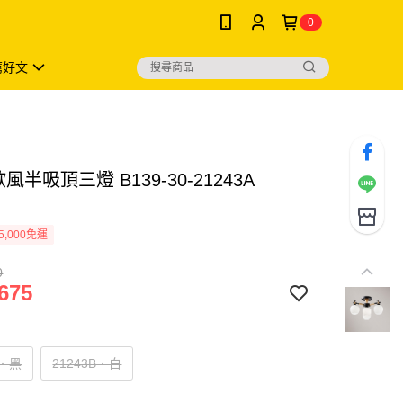
0
薦好文
風半吸頂三燈 B139-30-21243A
B
5,000免運
0
675
A．黑
21243B．白