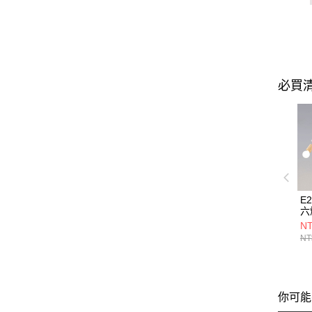
必買
E
六燈
21
NT
NT
你可能