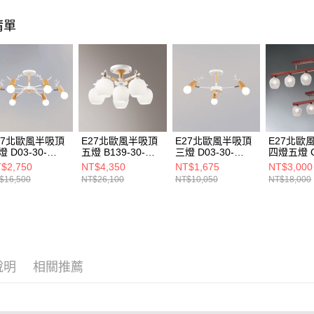
【注意事
清單
１．透過由
交易，需
求債權轉
２．關於
https://aft
３．未成
「AFTE
任。
４．使用「
即時審查
27北歐風半吸頂
E27北歐風半吸頂
E27北歐風半吸頂
E27北歐
結果請求
 D03-30-
五燈 B139-30-
三燈 D03-30-
四燈五燈 C
５．嚴禁
692B
21242A 21242B
21693B
21851 21
$2,750
NT$4,350
NT$1,675
NT$3,000
形，恩沛
$16,500
NT$26,100
NT$10,050
NT$18,000
動。
說明
相關推薦