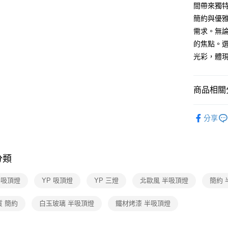
間帶來獨
全盈+PAY
簡約與優
AFTEE先
需求。無
相關說明
的焦點。選
【關於「A
光彩，體
ATM付款
AFTEE
便利好安
１．簡單
商品相關分
２．便利
運送方式
３．安心
台灣燈飾
新竹貨運
【「AFT
分享
每筆NT$1
北歐風宜
１．於結帳
付」結帳
頂燈
２．訂單
半吸頂燈 
３．收到繳
分類
／ATM／
※ 請注意
半吸頂燈
YP 吸頂燈
YP 三燈
北歐風 半吸頂燈
簡約 
絡購買商品
先享後付
※ 交易是
質 簡約
白玉玻璃 半吸頂燈
鐵材烤漆 半吸頂燈
是否繳費成
付客戶支