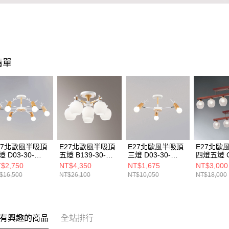
清單
27北歐風半吸頂
E27北歐風半吸頂
E27北歐風半吸頂
E27北歐
 D03-30-
五燈 B139-30-
三燈 D03-30-
四燈五燈 C
692B
21242A 21242B
21693B
21851 21
$2,750
NT$4,350
NT$1,675
NT$3,000
$16,500
NT$26,100
NT$10,050
NT$18,000
有興趣的商品
全站排行