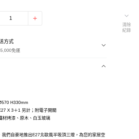
清除
紀錄
送方式
5,000免運
次付款
570 H330mm
27 X 3＋1 另計；附電子開關
鐵材烤漆、原木、白玉玻璃
，我們自豪地推出E27北歐風半吸頂三燈，為您的家居空
y