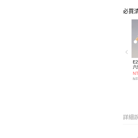
必買
E
六燈
21
NT
NT
詳細