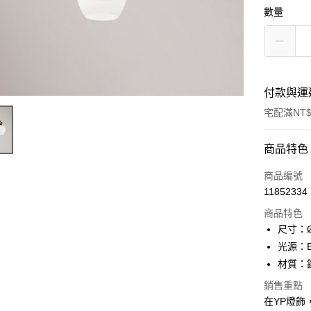
數量
付款與運
宅配滿NT$
付款方式
商品特色
信用卡一
商品編號
11852334
LINE Pay
商品特色
Apple Pay
尺寸：Ø
光源：E
街口支付
材質：
悠遊付
銷售重點
在YP燈飾
Google Pa