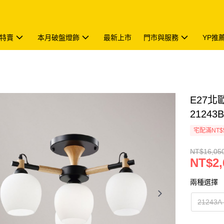
特賣
本月破盤燈飾
最新上市
門市與服務
YP推
E27北歐
21243
宅配滿NT$
NT$16,05
NT$2,
兩種選擇
21243