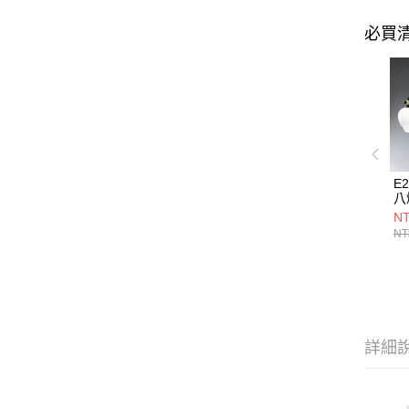
必買
E
八燈
21
NT
NT
詳細