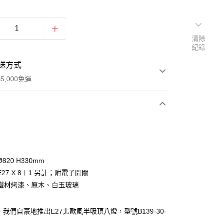
清除
紀錄
送方式
5,000免運
次付款
820 H330mm
27 X 8＋1 另計；附電子開關
鐵材烤漆、原木、白玉玻璃
，我們自豪地推出E27北歐風半吸頂八燈，型號B139-30-
y