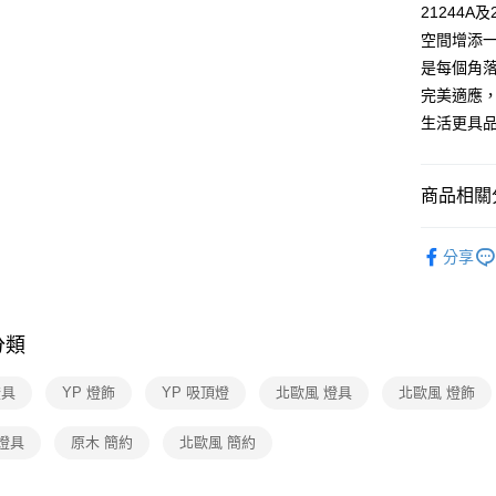
21244
全盈+PAY
空間增添
AFTEE先
是每個角
相關說明
完美適應，
【關於「A
生活更具
ATM付款
AFTEE
便利好安
１．簡單
商品相關分
２．便利
運送方式
３．安心
台灣燈飾
新竹貨運
【「AFT
分享
每筆NT$1
北歐風宜
１．於結帳
付」結帳
頂燈
２．訂單
半吸頂燈 
３．收到繳
分類
／ATM／
※ 請注意
燈具
YP 燈飾
YP 吸頂燈
北歐風 燈具
北歐風 燈飾
絡購買商品
先享後付
※ 交易是
燈具
原木 簡約
北歐風 簡約
是否繳費成
付客戶支