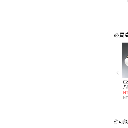
必買
E
八燈
21
NT
NT
你可能