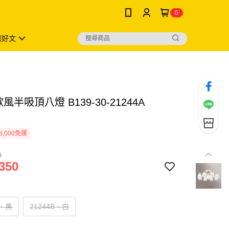
0
薦好文
風半吸頂八燈 B139-30-21244A
B
5,000免運
0
350
A．黑
21244B．白