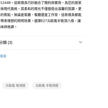
A及21244B。這款燈具巧妙融合了簡約與實用，為您的居家
一抹現代風格。其柔和的燈光不僅營造出溫馨的氛圍，更
享後付
落的焦點。無論是客廳、餐廳還是工作室，這款燈具都能
帶來理想的照明效果。選擇E27北歐風半吸頂八燈，讓
FTEE先享後付」】
品味與格調。
先享後付是「在收到商品之後才付款」的支付方式。 讓您購物簡單
心！
：不需註冊會員、不需綁卡、不需儲值。
類 (3)
：只要手機號碼，簡訊認證，即可結帳。
：先確認商品／服務後，再付款。
品牌旗艦館
台灣之光燈飾
宅配
EE先享後付」結帳流程】
客服
80，滿NT$5,000(含以上)免運費
家設計燈飾
北歐風單吸頂燈、北歐風LED吸頂燈、半吸
方式選擇「AFTEE先享後付」後，將跳轉至「AFTEE先享後
頁面，進行簡訊認證並確認金額後，即可完成結帳。
成立數日內，您將收到繳費通知簡訊。
/ 客廳臥室系列
北歐風半吸頂燈
費通知簡訊後14天內，點擊此簡訊中的連結，可透過四大超商
網路銀行／等多元方式進行付款，方視為交易完成。
：結帳手續完成當下不需立刻繳費，但若您需要取消訂單，請聯
北歐風 吸頂燈
北歐風 半吸頂燈
的店家。未經商家同意取消之訂單仍視為有效，需透過AFTEE
繳納相關費用。
否成功請以「AFTEE先享後付 」之結帳頁面顯示為準，若有關於
功／繳費後需取消欲退款等相關疑問，請聯繫「AFTEE先享後
援中心」
https://netprotections.freshdesk.com/support/home