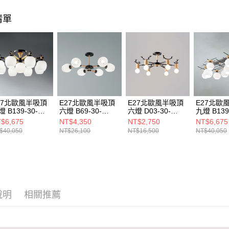
【注意事
清單
１．透過由
交易，需
求債權轉
２．關於
https://aft
３．未成
「AFTE
任。
４．使用「
即時審查
27北歐風半吸頂
E27北歐風半吸頂
E27北歐風半吸頂
E27北歐
結果請求
 B139-30-
六燈 B69-30-
六燈 D03-30-
九燈 B139
５．嚴禁
241A 21241B
21262
21692A
21593
$6,675
NT$4,350
NT$2,750
NT$6,675
形，恩沛
$40,050
NT$26,100
NT$16,500
NT$40,050
動。
說明
相關推薦