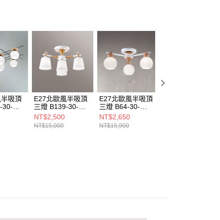
項】
恩沛科技股份有限公司提供之「AFTEE先享後付」服務完成之
依本服務之必要範圍內提供個人資料，並將交易相關給付款項請
讓予恩沛科技股份有限公司。
個人資料處理事宜，請瀏覽以下網址：
ee.tw/terms/#terms3
年的使用者請事先徵得法定代理人或監護人之同意方可使用
E先享後付」，若未經同意申辦者引起之損失，本公司不負相關責
AFTEE先享後付」時，將依據個別帳號之用戶狀況，依本公司
核予不同之上限額度；若仍有額度不足之情形，本公司將視審查
風半吸頂
E27北歐風半吸頂
E27北歐風半吸頂
E27半吸頂燈 B56
用戶進行身份認證。
-30-
三燈 B139-30-
三燈 B64-30-
32-35561
一人註冊多個帳號或使用他人資訊註冊。若發現惡意使用之情
21246A 21246B
21232
NT$2,500
NT$2,650
NT$1,680
科技股份有限公司將有權停止該用戶之使用額度並採取法律行
NT$15,000
NT$15,900
NT$10,120