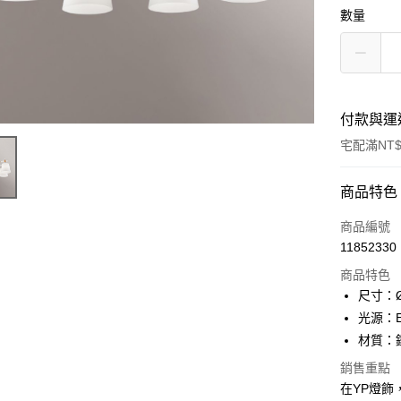
數量
付款與運
宅配滿NT$
付款方式
商品特色
信用卡一
商品編號
11852330
LINE Pay
商品特色
Apple Pay
尺寸：Ø
光源：E
街口支付
材質：
悠遊付
銷售重點
在YP燈飾
Google Pa