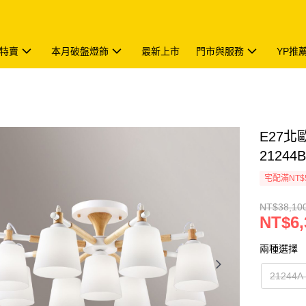
特賣
本月破盤燈飾
最新上市
門市與服務
YP推
E27北歐
21244
宅配滿NT$
NT$38,10
NT$6,
兩種選擇
21244