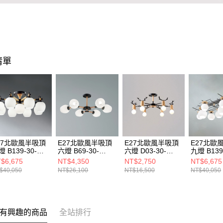
清單
27北歐風半吸頂
E27北歐風半吸頂
E27北歐風半吸頂
E27北歐
 B139-30-
六燈 B69-30-
六燈 D03-30-
九燈 B139
241A 21241B
21262
21692A
21593
$6,675
NT$4,350
NT$2,750
NT$6,675
$40,050
NT$26,100
NT$16,500
NT$40,050
有興趣的商品
全站排行