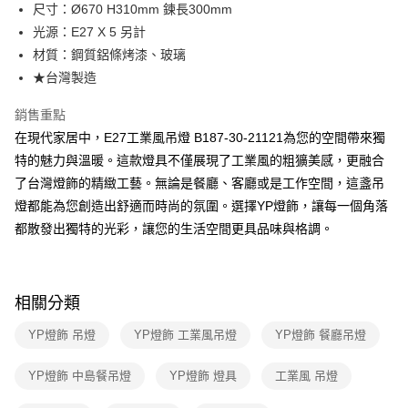
街口支付
尺寸：Ø670 H310mm 鍊長300mm
光源：E27 X 5 另計
悠遊付
材質：鋼質鋁條烤漆、玻璃
Google Pay
★台灣製造
全盈+PAY
銷售重點
在現代家居中，E27工業風吊燈 B187-30-21121為您的空間帶來獨
AFTEE先享後付
特的魅力與溫暖。這款燈具不僅展現了工業風的粗獷美感，更融合
相關說明
了台灣燈飾的精緻工藝。無論是餐廳、客廳或是工作空間，這盞吊
【關於「AFTEE先享後付」】
ATM付款
AFTEE先享後付是「在收到商品之後才付款」的支付方式。 讓您購物簡單
燈都能為您創造出舒適而時尚的氛圍。選擇YP燈飾，讓每一個角落
便利好安心！
都散發出獨特的光彩，讓您的生活空間更具品味與格調。
１．簡單：不需註冊會員、不需綁卡、不需儲值。
運送方式
２．便利：只要手機號碼，簡訊認證，即可結帳。
３．安心：先確認商品／服務後，再付款。
新竹貨運宅配
每筆NT$180，滿NT$5,000(含以上)免運費
【「AFTEE先享後付」結帳流程】
相關分類
１．於結帳方式選擇「AFTEE先享後付」後，將跳轉至「AFTEE先享後付」
結帳頁面，進行簡訊認證並確認金額後，即可完成結帳。
YP燈飾 吊燈
YP燈飾 工業風吊燈
YP燈飾 餐廳吊燈
２．訂單成立數日內，您將收到繳費通知簡訊。
３．收到繳費通知簡訊後14天內，點擊此簡訊中的連結，可透過四大超商／
YP燈飾 中島餐吊燈
YP燈飾 燈具
工業風 吊燈
ATM／網路銀行／等多元方式進行付款，方視為交易完成。
※ 請注意：結帳手續完成當下不需立刻繳費，但若您需要取消訂單，請聯絡