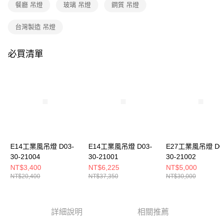
購買商品的店家。未經商家同意取消之訂單仍視為有效，需透過AFTEE先享
餐廳 吊燈
玻璃 吊燈
鋼質 吊燈
後付繳納相關費用。
※ 交易是否成功請以「AFTEE先享後付 」之結帳頁面顯示為準，若有關於
台灣製造 吊燈
是否繳費成功／繳費後需取消欲退款等相關疑問，請聯繫「AFTEE先享後付
客戶支援中心」
https://netprotections.freshdesk.com/support/home
必買清單
【注意事項】
１．透過由恩沛科技股份有限公司提供之「AFTEE先享後付」服務完成之交
易，需依本服務之必要範圍內提供個人資料，並將交易相關給付款項請求債
權轉讓予恩沛科技股份有限公司。
２．關於個人資料處理事宜，請瀏覽以下網址：
https://aftee.tw/terms/#terms3
３．未成年的使用者請事先徵得法定代理人或監護人之同意方可使用
「AFTEE先享後付」，若未經同意申辦者引起之損失，本公司不負相關責
任。
４．使用「AFTEE先享後付」時，將依據個別帳號之用戶狀況，依本公司即
時審查核予不同之上限額度；若仍有額度不足之情形，本公司將視審查結果
E14工業風吊燈 D03-
E14工業風吊燈 D03-
E27工業風吊燈 D0
請求用戶進行身份認證。
30-21004
30-21001
30-21002
５．嚴禁一人註冊多個帳號或使用他人資訊註冊。若發現惡意使用之情形，
NT$3,400
NT$6,225
NT$5,000
恩沛科技股份有限公司將有權停止該用戶之使用額度並採取法律行動。
NT$20,400
NT$37,350
NT$30,000
詳細說明
相關推薦