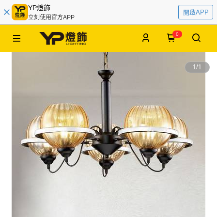
YP燈飾
開啟APP
立刻使用官方APP
0
1
/
1