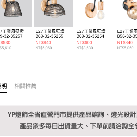
https://aft
３．未成
「AFTE
任。
４．使用「
即時審查
27工業風壁燈
E27工業風壁燈
E27工業風壁燈
E27工業
結果請求
9-32-35257
B69-32-35255
B69-32-35254
B56-32-3
５．嚴禁
$930
NT$840
NT$600
NT$840
形，恩沛
$5,610
NT$5,060
NT$3,630
NT$5,060
動。
說明
相關推薦