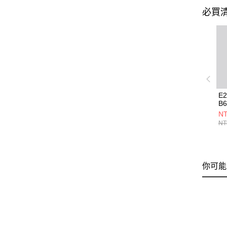
必買
E
B6
NT
NT
你可能