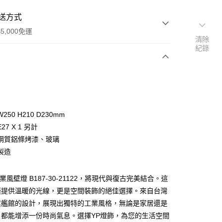
送方式
5,000免運
清除
紀錄
次付款
50 H210 D230mm
27 X 1 另計
鋼質鋁條烤漆、玻璃
製造
y
業風壁燈 B187-30-21122，將現代與復古完美結合。這
僅提供溫暖的光線，更是空間裝飾的絕佳選擇。來自台灣
享後付
旗艦館的設計，展現出獨特的工業風格，無論是家居還是
，都能增添一份時尚氣息。選擇YP燈飾，為您的生活空間