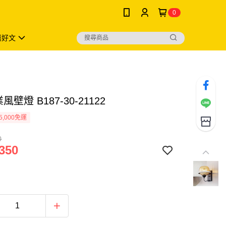
0
薦好文
風壁燈 B187-30-21122
5,000免運
0
350