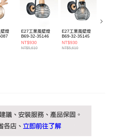
ee.tw/terms/#terms3
年的使用者請事先徵得法定代理人或監護人之同意方可使用
E先享後付」，若未經同意申辦者引起之損失，本公司不負相關責
AFTEE先享後付」時，將依據個別帳號之用戶狀況，依本公司
核予不同之上限額度；若仍有額度不足之情形，本公司將視審查
風壁燈
E27工業風壁燈
E27工業風壁燈
E27工業風壁燈
用戶進行身份認證。
5087
B69-32-35146
B69-32-35145
B69-32-35071
一人註冊多個帳號或使用他人資訊註冊。若發現惡意使用之情
NT$930
NT$930
NT$1,190
科技股份有限公司將有權停止該用戶之使用額度並採取法律行
NT$5,610
NT$5,610
NT$7,150