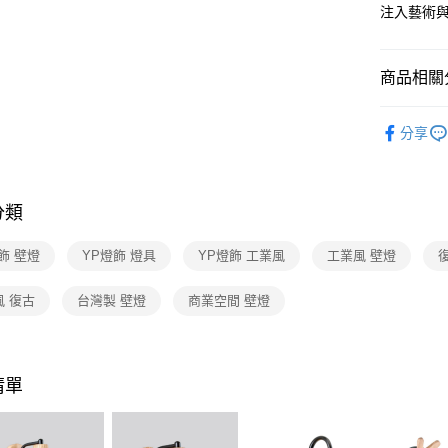
【關於「A
注入藝術
ATM付款
AFTEE
便利好安
１．簡單
商品相關分
２．便利
運送方式
３．安心
台灣燈飾
新竹貨運
【「AFT
分享
每筆NT$1
LOFT工
１．於結帳
付」結帳
壁燈系列
２．訂單
３．收到繳
分類
／ATM／
※ 請注意
飾 壁燈
YP燈飾 燈具
YP燈飾 工業風
工業風 壁燈
絡購買商品
先享後付
※ 交易是
風 復古
台灣製 壁燈
商業空間 壁燈
是否繳費成
付客戶支
【注意事
清單
１．透過由
交易，需
求債權轉
２．關於