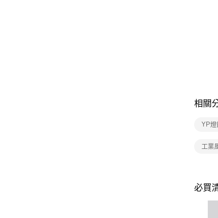
相關
YP燈
工業
必買