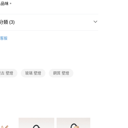
FTEE先享後付」】
與品味。
先享後付是「在收到商品之後才付款」的支付方式。 讓您購物簡單
心！
：不需註冊會員、不需綁卡、不需儲值。
類 (3)
：只要手機號碼，簡訊認證，即可結帳。
：先確認商品／服務後，再付款。
品牌旗艦館
台灣之光燈飾
宅配
EE先享後付」結帳流程】
客服
80，滿NT$5,000(含以上)免運費
業風燈飾系列
工業風壁燈
方式選擇「AFTEE先享後付」後，將跳轉至「AFTEE先享後
頁面，進行簡訊認證並確認金額後，即可完成結帳。
工業風壁燈
成立數日內，您將收到繳費通知簡訊。
費通知簡訊後14天內，點擊此簡訊中的連結，可透過四大超商
網路銀行／等多元方式進行付款，方視為交易完成。
：結帳手續完成當下不需立刻繳費，但若您需要取消訂單，請聯
復古 壁燈
玻璃 壁燈
鋼質 壁燈
的店家。未經商家同意取消之訂單仍視為有效，需透過AFTEE
繳納相關費用。
否成功請以「AFTEE先享後付 」之結帳頁面顯示為準，若有關於
功／繳費後需取消欲退款等相關疑問，請聯繫「AFTEE先享後
援中心」
https://netprotections.freshdesk.com/support/home
項】
恩沛科技股份有限公司提供之「AFTEE先享後付」服務完成之
依本服務之必要範圍內提供個人資料，並將交易相關給付款項請
讓予恩沛科技股份有限公司。
個人資料處理事宜，請瀏覽以下網址：