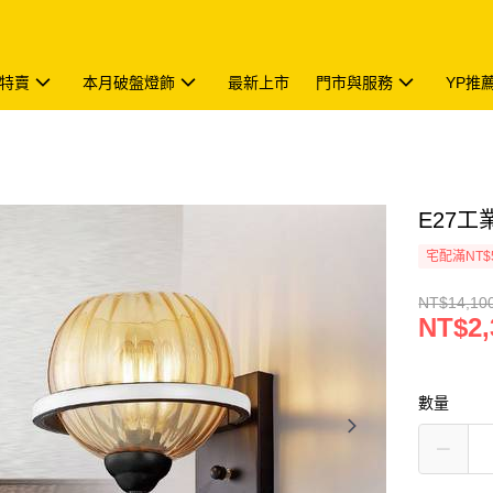
特賣
本月破盤燈飾
最新上市
門市與服務
YP推
E27工業
宅配滿NT$
NT$14,10
NT$2,
數量