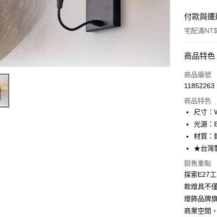
付款與運
宅配滿NT$
付款方式
商品特色
信用卡一
商品編號
11852263
LINE Pay
商品特色
Apple Pay
尺寸：W2
光源：E
街口支付
材質：
悠遊付
★台灣
Google Pa
銷售重點
探索E27工
全盈+PAY
款燈具不
AFTEE先
燈飾品牌
相關說明
商業空間