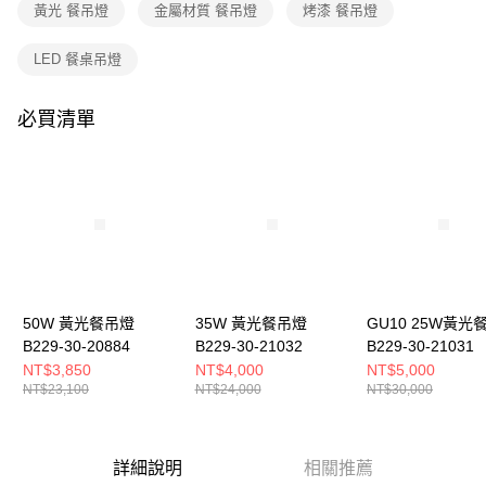
購買商品的店家。未經商家同意取消之訂單仍視為有效，需透過AFTEE先享
黃光 餐吊燈
金屬材質 餐吊燈
烤漆 餐吊燈
後付繳納相關費用。
※ 交易是否成功請以「AFTEE先享後付 」之結帳頁面顯示為準，若有關於
LED 餐桌吊燈
是否繳費成功／繳費後需取消欲退款等相關疑問，請聯繫「AFTEE先享後付
客戶支援中心」
https://netprotections.freshdesk.com/support/home
必買清單
【注意事項】
１．透過由恩沛科技股份有限公司提供之「AFTEE先享後付」服務完成之交
易，需依本服務之必要範圍內提供個人資料，並將交易相關給付款項請求債
權轉讓予恩沛科技股份有限公司。
２．關於個人資料處理事宜，請瀏覽以下網址：
https://aftee.tw/terms/#terms3
３．未成年的使用者請事先徵得法定代理人或監護人之同意方可使用
「AFTEE先享後付」，若未經同意申辦者引起之損失，本公司不負相關責
任。
４．使用「AFTEE先享後付」時，將依據個別帳號之用戶狀況，依本公司即
時審查核予不同之上限額度；若仍有額度不足之情形，本公司將視審查結果
50W 黃光餐吊燈
35W 黃光餐吊燈
GU10 25W黃光
請求用戶進行身份認證。
B229-30-20884
B229-30-21032
B229-30-21031
５．嚴禁一人註冊多個帳號或使用他人資訊註冊。若發現惡意使用之情形，
NT$3,850
NT$4,000
NT$5,000
恩沛科技股份有限公司將有權停止該用戶之使用額度並採取法律行動。
NT$23,100
NT$24,000
NT$30,000
詳細說明
相關推薦