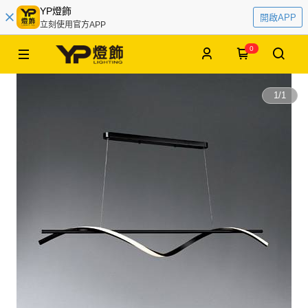
YP燈飾
開啟APP
立刻使用官方APP
0
1
/
1