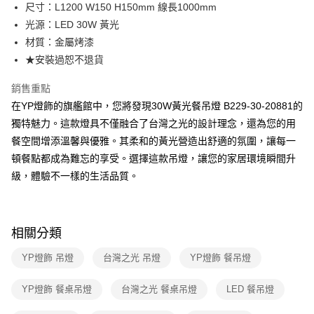
街口支付
尺寸：L1200 W150 H150mm 線長1000mm
光源：LED 30W 黃光
悠遊付
材質：金屬烤漆
Google Pay
★安裝過恕不退貨
全盈+PAY
銷售重點
在YP燈飾的旗艦館中，您將發現30W黃光餐吊燈 B229-30-20881的
AFTEE先享後付
獨特魅力。這款燈具不僅融合了台灣之光的設計理念，還為您的用
相關說明
餐空間增添溫馨與優雅。其柔和的黃光營造出舒適的氛圍，讓每一
【關於「AFTEE先享後付」】
ATM付款
AFTEE先享後付是「在收到商品之後才付款」的支付方式。 讓您購物簡單
頓餐點都成為難忘的享受。選擇這款吊燈，讓您的家居環境瞬間升
便利好安心！
級，體驗不一樣的生活品質。
１．簡單：不需註冊會員、不需綁卡、不需儲值。
運送方式
２．便利：只要手機號碼，簡訊認證，即可結帳。
３．安心：先確認商品／服務後，再付款。
新竹貨運宅配
每筆NT$180，滿NT$5,000(含以上)免運費
【「AFTEE先享後付」結帳流程】
相關分類
１．於結帳方式選擇「AFTEE先享後付」後，將跳轉至「AFTEE先享後付」
結帳頁面，進行簡訊認證並確認金額後，即可完成結帳。
YP燈飾 吊燈
台灣之光 吊燈
YP燈飾 餐吊燈
２．訂單成立數日內，您將收到繳費通知簡訊。
３．收到繳費通知簡訊後14天內，點擊此簡訊中的連結，可透過四大超商／
YP燈飾 餐桌吊燈
台灣之光 餐桌吊燈
LED 餐吊燈
ATM／網路銀行／等多元方式進行付款，方視為交易完成。
※ 請注意：結帳手續完成當下不需立刻繳費，但若您需要取消訂單，請聯絡