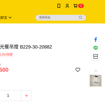
0
薦好文
光餐吊燈 B229-30-20882
5,000免運
0
500