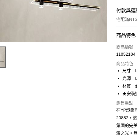
付款與運
宅配滿NT$
付款方式
商品特色
信用卡一
商品編號
11852184
LINE Pay
商品特色
Apple Pay
尺寸：L9
光源：L
街口支付
材質：
悠遊付
★安裝
Google Pa
銷售重點
在YP燈飾
全盈+PAY
20882
AFTEE先
氛圍的完
相關說明
灣之光。