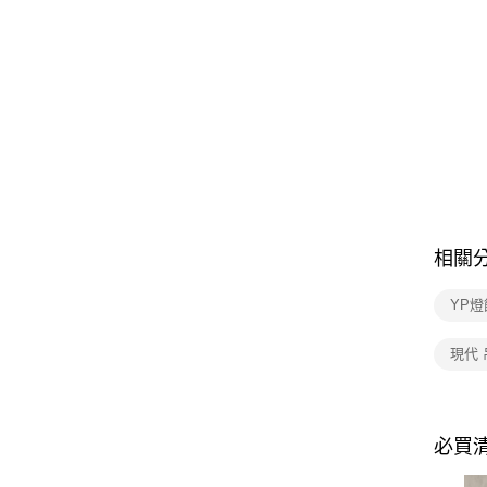
相關
YP燈
現代 
必買