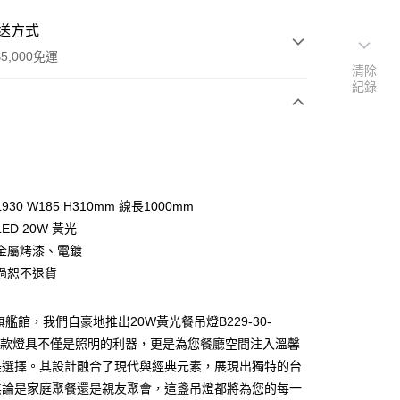
送方式
5,000免運
清除
紀錄
次付款
30 W185 H310mm 線長1000mm
ED 20W 黃光
金屬烤漆、電鍍
過恕不退貨
y
旗艦館，我們自豪地推出20W黃光餐吊燈B229-30-
，這款燈具不僅是照明的利器，更是為您餐廳空間注入溫馨
享後付
美選擇。其設計融合了現代與經典元素，展現出獨特的台
無論是家庭聚餐還是親友聚會，這盞吊燈都將為您的每一