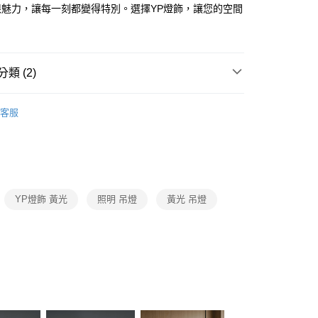
FTEE先享後付」】
限魅力，讓每一刻都變得特別。選擇YP燈飾，讓您的空間
先享後付是「在收到商品之後才付款」的支付方式。 讓您購物簡單
。
心！
：不需註冊會員、不需綁卡、不需儲值。
：只要手機號碼，簡訊認證，即可結帳。
：先確認商品／服務後，再付款。
類 (2)
宅配
EE先享後付」結帳流程】
品牌旗艦館
台灣之光燈飾
80，滿NT$5,000(含以上)免運費
方式選擇「AFTEE先享後付」後，將跳轉至「AFTEE先享後
客服
頁面，進行簡訊認證並確認金額後，即可完成結帳。
/ 中島餐吊燈、餐廳單吊燈系列
LED中島長型餐桌吊燈
成立數日內，您將收到繳費通知簡訊。
費通知簡訊後14天內，點擊此簡訊中的連結，可透過四大超商
網路銀行／等多元方式進行付款，方視為交易完成。
：結帳手續完成當下不需立刻繳費，但若您需要取消訂單，請聯
的店家。未經商家同意取消之訂單仍視為有效，需透過AFTEE
繳納相關費用。
YP燈飾 黃光
照明 吊燈
黃光 吊燈
否成功請以「AFTEE先享後付 」之結帳頁面顯示為準，若有關於
功／繳費後需取消欲退款等相關疑問，請聯繫「AFTEE先享後
援中心」
https://netprotections.freshdesk.com/support/home
項】
恩沛科技股份有限公司提供之「AFTEE先享後付」服務完成之
依本服務之必要範圍內提供個人資料，並將交易相關給付款項請
讓予恩沛科技股份有限公司。
個人資料處理事宜，請瀏覽以下網址：