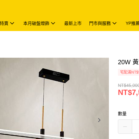
特賣
本月破盤燈飾
最新上市
門市與服務
YP推
20W 黃
宅配滿NT$
NT$45,00
NT$7,
數量