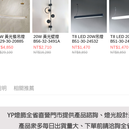
https://aft
３．未成
「AFTE
任。
４．使用「
即時審查
結果請求
0W 黃光餐吊燈
20W 黃光壁燈
T8 LED 20W吊燈
T8 LED 
５．嚴禁
29-30-20885
B56-32-3491A
B51-30-24532
B51-30-2
形，恩沛
$4,850
NT$2,710
NT$1,470
NT$1,470
動。
$29,100
NT$16,280
NT$8,850
NT$8,850
說明
相關推薦