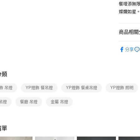
【關於「A
餐增添無
ATM付款
AFTEE
燦爛如星
便利好安
１．簡單
２．便利
運送方式
３．安心
商品相關分
新竹貨運
【「AFT
台灣燈飾
每筆NT$1
１．於結帳
分享
付」結帳
餐廳吊燈 
２．訂單
３．收到繳
／ATM／
分類
※ 請注意
絡購買商品
先享後付
飾 吊燈
YP燈飾 餐吊燈
YP燈飾 餐桌吊燈
YP燈飾 照明
※ 交易是
是否繳費成
吊燈
餐廳 吊燈
金屬 吊燈
付客戶支
【注意事
１．透過由
交易，需
清單
求債權轉
２．關於