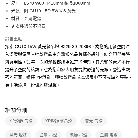
街口支付
尺寸：L570 W60 H410mm 線長1000mm
光源：附 GU10 LED 5W X 3 黃光
悠遊付
材質：金屬電鍍
Google Pay
★安裝過恕不退貨
全盈+PAY
銷售重點
探索 GU10 15W 黃光餐吊燈 B229-30-20896，為您的用餐空間注
AFTEE先享後付
入溫暖與氛圍。這款燈飾由台灣知名品牌精心設計，結合現代美學
相關說明
與實用性，讓每一次的聚餐都成為難忘的時刻。其柔和的黃光不僅
【關於「AFTEE先享後付」】
ATM付款
AFTEE先享後付是「在收到商品之後才付款」的支付方式。 讓您購物簡單
提升了空間的格調，也為您和家人朋友提供舒適的光線，營造出親
便利好安心！
密的氛圍。選擇 YP燈飾，讓這款燈飾成為您家中不可或缺的亮點，
１．簡單：不需註冊會員、不需綁卡、不需儲值。
運送方式
２．便利：只要手機號碼，簡訊認證，即可結帳。
為生活添增一份優雅與溫馨。
３．安心：先確認商品／服務後，再付款。
新竹貨運宅配
每筆NT$180，滿NT$5,000(含以上)免運費
【「AFTEE先享後付」結帳流程】
１．於結帳方式選擇「AFTEE先享後付」後，將跳轉至「AFTEE先享後付」
相關分類
結帳頁面，進行簡訊認證並確認金額後，即可完成結帳。
２．訂單成立數日內，您將收到繳費通知簡訊。
YP燈飾 吊燈
YP燈飾 餐吊燈
黃光 吊燈
３．收到繳費通知簡訊後14天內，點擊此簡訊中的連結，可透過四大超商／
ATM／網路銀行／等多元方式進行付款，方視為交易完成。
※ 請注意：結帳手續完成當下不需立刻繳費，但若您需要取消訂單，請聯絡
黃光 燈飾
金屬 吊燈
餐廳 吊燈
金屬 電鍍