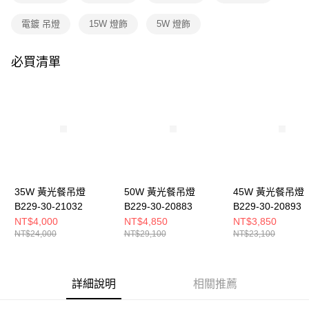
購買商品的店家。未經商家同意取消之訂單仍視為有效，需透過AFTEE先享
後付繳納相關費用。
電鍍 吊燈
15W 燈飾
5W 燈飾
※ 交易是否成功請以「AFTEE先享後付 」之結帳頁面顯示為準，若有關於
是否繳費成功／繳費後需取消欲退款等相關疑問，請聯繫「AFTEE先享後付
客戶支援中心」
https://netprotections.freshdesk.com/support/home
必買清單
【注意事項】
１．透過由恩沛科技股份有限公司提供之「AFTEE先享後付」服務完成之交
易，需依本服務之必要範圍內提供個人資料，並將交易相關給付款項請求債
權轉讓予恩沛科技股份有限公司。
２．關於個人資料處理事宜，請瀏覽以下網址：
https://aftee.tw/terms/#terms3
３．未成年的使用者請事先徵得法定代理人或監護人之同意方可使用
「AFTEE先享後付」，若未經同意申辦者引起之損失，本公司不負相關責
任。
４．使用「AFTEE先享後付」時，將依據個別帳號之用戶狀況，依本公司即
35W 黃光餐吊燈
50W 黃光餐吊燈
45W 黃光餐吊燈
時審查核予不同之上限額度；若仍有額度不足之情形，本公司將視審查結果
B229-30-21032
B229-30-20883
B229-30-20893
請求用戶進行身份認證。
NT$4,000
NT$4,850
NT$3,850
５．嚴禁一人註冊多個帳號或使用他人資訊註冊。若發現惡意使用之情形，
NT$24,000
NT$29,100
NT$23,100
恩沛科技股份有限公司將有權停止該用戶之使用額度並採取法律行動。
詳細說明
相關推薦