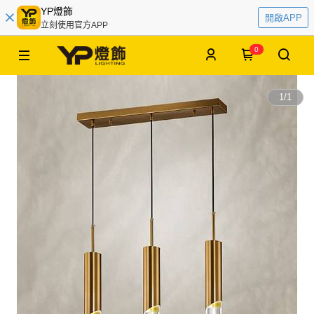
YP燈飾
開啟APP
立刻使用官方APP
0
1
/
1