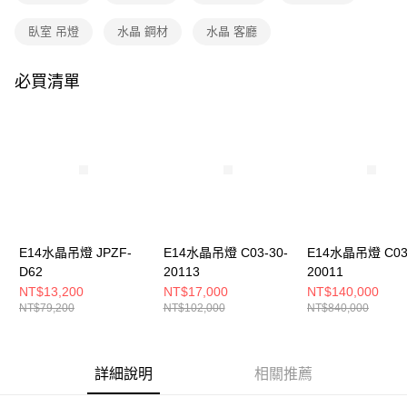
購買商品的店家。未經商家同意取消之訂單仍視為有效，需透過AFTEE先享
後付繳納相關費用。
臥室 吊燈
水晶 鋼材
水晶 客廳
※ 交易是否成功請以「AFTEE先享後付 」之結帳頁面顯示為準，若有關於
是否繳費成功／繳費後需取消欲退款等相關疑問，請聯繫「AFTEE先享後付
客戶支援中心」
https://netprotections.freshdesk.com/support/home
必買清單
【注意事項】
１．透過由恩沛科技股份有限公司提供之「AFTEE先享後付」服務完成之交
易，需依本服務之必要範圍內提供個人資料，並將交易相關給付款項請求債
權轉讓予恩沛科技股份有限公司。
２．關於個人資料處理事宜，請瀏覽以下網址：
https://aftee.tw/terms/#terms3
３．未成年的使用者請事先徵得法定代理人或監護人之同意方可使用
「AFTEE先享後付」，若未經同意申辦者引起之損失，本公司不負相關責
任。
４．使用「AFTEE先享後付」時，將依據個別帳號之用戶狀況，依本公司即
E14水晶吊燈 JPZF-
E14水晶吊燈 C03-30-
E14水晶吊燈 C03-
時審查核予不同之上限額度；若仍有額度不足之情形，本公司將視審查結果
D62
20113
20011
請求用戶進行身份認證。
NT$13,200
NT$17,000
NT$140,000
５．嚴禁一人註冊多個帳號或使用他人資訊註冊。若發現惡意使用之情形，
NT$79,200
NT$102,000
NT$840,000
恩沛科技股份有限公司將有權停止該用戶之使用額度並採取法律行動。
詳細說明
相關推薦