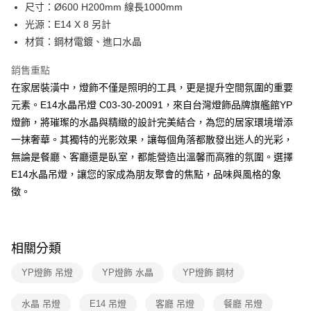
街口支付
尺寸：Ø600 H200mm 線長1000mm
光源：E14 X 8 另計
悠遊付
材質：鋼材電鍍、進口水晶
Google Pay
銷售重點
全盈+PAY
在家居裝潢中，燈飾不僅是照明的工具，更是提升空間氛圍的重要
元素。E14水晶吊燈 C03-30-20091，來自台灣燈飾品牌旗艦館YP
AFTEE先享後付
燈飾，將璀璨的水晶與精緻的設計完美結合，為您的居家環境增添
相關說明
一抹奢華。其獨特的光影效果，讓每個角落都散發出迷人的光彩，
【關於「AFTEE先享後付」】
ATM付款
AFTEE先享後付是「在收到商品之後才付款」的支付方式。 讓您購物簡單
無論是餐廳、客廳還是臥室，都能營造出溫馨而高雅的氛圍。選擇
便利好安心！
E14水晶吊燈，讓您的家成為朋友聚會的焦點，品味與風格的象
１．簡單：不需註冊會員、不需綁卡、不需儲值。
運送方式
２．便利：只要手機號碼，簡訊認證，即可結帳。
徵。
３．安心：先確認商品／服務後，再付款。
新竹貨運宅配
每筆NT$180，滿NT$5,000(含以上)免運費
【「AFTEE先享後付」結帳流程】
１．於結帳方式選擇「AFTEE先享後付」後，將跳轉至「AFTEE先享後付」
相關分類
結帳頁面，進行簡訊認證並確認金額後，即可完成結帳。
２．訂單成立數日內，您將收到繳費通知簡訊。
YP燈飾 吊燈
YP燈飾 水晶
YP燈飾 鋼材
３．收到繳費通知簡訊後14天內，點擊此簡訊中的連結，可透過四大超商／
ATM／網路銀行／等多元方式進行付款，方視為交易完成。
※ 請注意：結帳手續完成當下不需立刻繳費，但若您需要取消訂單，請聯絡
水晶 吊燈
E14 吊燈
客廳 吊燈
餐廳 吊燈