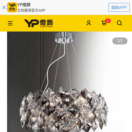
YP燈飾
開啟APP
立刻使用官方APP
0
1
/
1