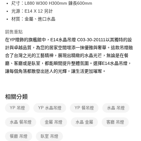
街口支付
尺寸：L880 W300 H300mm 鍊長600mm
光源：E14 X 12 另計
悠遊付
材質：金屬、進口水晶
Google Pay
銷售重點
全盈+PAY
在YP燈飾的旗艦館中，E14水晶吊燈 C03-30-20111以其獨特的設
計與卓越品質，為您的居家空間增添一抹優雅與奢華。這款吊燈融
AFTEE先享後付
合了台灣之光的工藝精神，展現出精緻的水晶光芒，無論是在餐
相關說明
廳、客廳或是臥室，都能瞬間提升整體氛圍。選擇E14水晶吊燈，
【關於「AFTEE先享後付」】
ATM付款
AFTEE先享後付是「在收到商品之後才付款」的支付方式。 讓您購物簡單
讓每個角落都散發出迷人的光輝，讓生活更加璀璨。
便利好安心！
１．簡單：不需註冊會員、不需綁卡、不需儲值。
運送方式
２．便利：只要手機號碼，簡訊認證，即可結帳。
３．安心：先確認商品／服務後，再付款。
新竹貨運宅配
相關分類
每筆NT$180，滿NT$5,000(含以上)免運費
【「AFTEE先享後付」結帳流程】
YP 吊燈
YP 水晶吊燈
YP 餐吊燈
水晶 吊燈
１．於結帳方式選擇「AFTEE先享後付」後，將跳轉至「AFTEE先享後付」
結帳頁面，進行簡訊認證並確認金額後，即可完成結帳。
２．訂單成立數日內，您將收到繳費通知簡訊。
水晶 餐吊燈
金屬 吊燈
水晶 金屬
客廳 吊燈
３．收到繳費通知簡訊後14天內，點擊此簡訊中的連結，可透過四大超商／
ATM／網路銀行／等多元方式進行付款，方視為交易完成。
餐廳 吊燈
臥室 吊燈
※ 請注意：結帳手續完成當下不需立刻繳費，但若您需要取消訂單，請聯絡