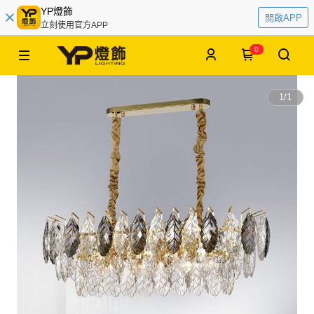
YP燈飾
開啟APP
立刻使用官方APP
0
1
/
1