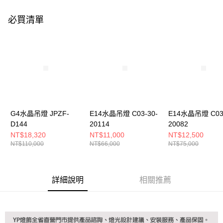
購買商品的店家。未經商家同意取消之訂單仍視為有效，需透過AFTEE先享
後付繳納相關費用。
必買清單
※ 交易是否成功請以「AFTEE先享後付 」之結帳頁面顯示為準，若有關於
是否繳費成功／繳費後需取消欲退款等相關疑問，請聯繫「AFTEE先享後付
客戶支援中心」
https://netprotections.freshdesk.com/support/home
【注意事項】
１．透過由恩沛科技股份有限公司提供之「AFTEE先享後付」服務完成之交
易，需依本服務之必要範圍內提供個人資料，並將交易相關給付款項請求債
權轉讓予恩沛科技股份有限公司。
２．關於個人資料處理事宜，請瀏覽以下網址：
https://aftee.tw/terms/#terms3
３．未成年的使用者請事先徵得法定代理人或監護人之同意方可使用
G4水晶吊燈 JPZF-
E14水晶吊燈 C03-30-
E14水晶吊燈 C03-
「AFTEE先享後付」，若未經同意申辦者引起之損失，本公司不負相關責
D144
20114
20082
任。
NT$18,320
NT$11,000
NT$12,500
４．使用「AFTEE先享後付」時，將依據個別帳號之用戶狀況，依本公司即
NT$110,000
NT$66,000
NT$75,000
時審查核予不同之上限額度；若仍有額度不足之情形，本公司將視審查結果
請求用戶進行身份認證。
５．嚴禁一人註冊多個帳號或使用他人資訊註冊。若發現惡意使用之情形，
恩沛科技股份有限公司將有權停止該用戶之使用額度並採取法律行動。
詳細說明
相關推薦