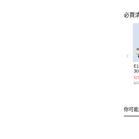
必買
E
30
NT
NT
你可能