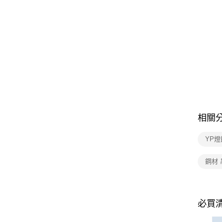
相關
YP燈
鋼材 
必買