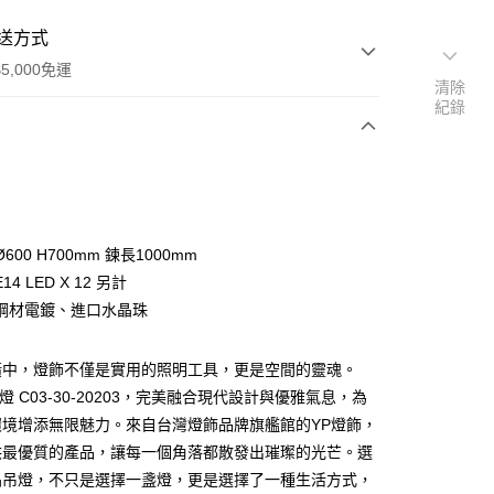
送方式
5,000免運
清除
紀錄
次付款
600 H700mm 鍊長1000mm
4 LED X 12 另計
鋼材電鍍、進口水晶珠
潢中，燈飾不僅是實用的照明工具，更是空間的靈魂。
y
燈 C03-30-20203，完美融合現代設計與優雅氣息，為
環境增添無限魅力。來自台灣燈飾品牌旗艦館的YP燈飾，
享後付
供最優質的產品，讓每一個角落都散發出璀璨的光芒。選
晶吊燈，不只是選擇一盞燈，更是選擇了一種生活方式，