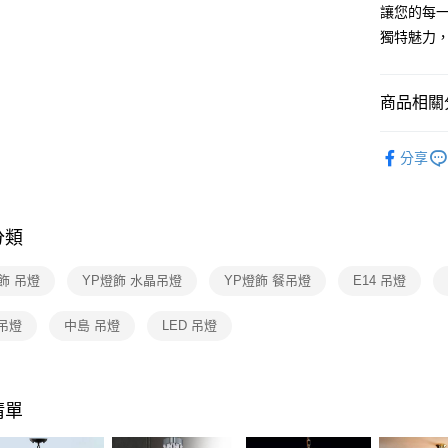
【關於「A
讓您的每
ATM付款
AFTEE
獨特魅力
便利好安
１．簡單
２．便利
運送方式
３．安心
商品相關分
新竹貨運
【「AFT
台灣燈飾
每筆NT$1
１．於結帳
分享
付」結帳
水晶燈飾
２．訂單
３．收到繳
水晶燈飾
／ATM／
分類
※ 請注意
絡購買商品
先享後付
飾 吊燈
YP燈飾 水晶吊燈
YP燈飾 餐吊燈
E14 吊燈
※ 交易是
是否繳費成
吊燈
中島 吊燈
LED 吊燈
付客戶支
【注意事
１．透過由
交易，需
清單
求債權轉
２．關於