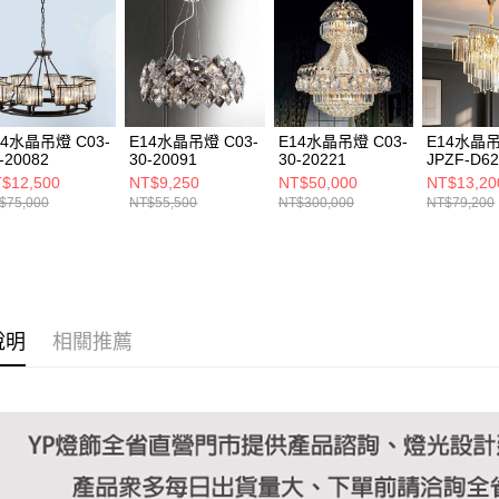
https://aft
３．未成
「AFTE
任。
４．使用「
即時審查
結果請求
14水晶吊燈 C03-
E14水晶吊燈 C03-
E14水晶吊燈 C03-
E14水晶
５．嚴禁
-20082
30-20091
30-20221
JPZF-D6
形，恩沛
$12,500
NT$9,250
NT$50,000
NT$13,20
動。
$75,000
NT$55,500
NT$300,000
NT$79,200
說明
相關推薦