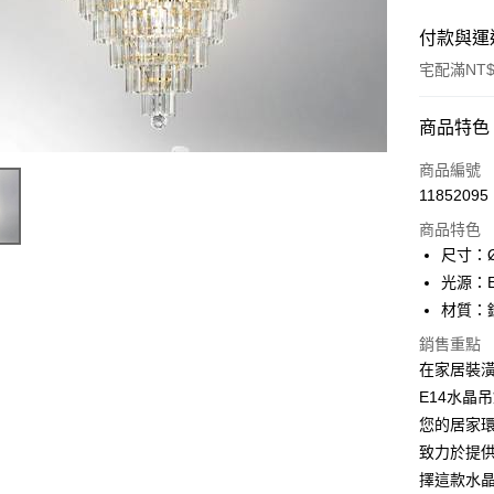
付款與運
宅配滿NT$
付款方式
商品特色
信用卡一
商品編號
11852095
LINE Pay
商品特色
Apple Pay
尺寸：Ø
光源：E1
街口支付
材質：
悠遊付
銷售重點
在家居裝
Google Pa
E14水晶吊
全盈+PAY
您的居家
AFTEE先
致力於提
相關說明
擇這款水