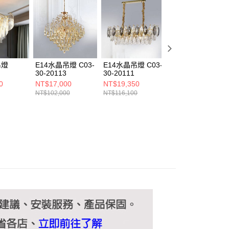
ee.tw/terms/#terms3
年的使用者請事先徵得法定代理人或監護人之同意方可使用
E先享後付」，若未經同意申辦者引起之損失，本公司不負相關責
AFTEE先享後付」時，將依據個別帳號之用戶狀況，依本公司
核予不同之上限額度；若仍有額度不足之情形，本公司將視審查
用戶進行身份認證。
吊燈
E14水晶吊燈 C03-
E14水晶吊燈 C03-
E14水晶吊燈 C03
一人註冊多個帳號或使用他人資訊註冊。若發現惡意使用之情
2
30-20113
30-20111
30-20114
科技股份有限公司將有權停止該用戶之使用額度並採取法律行
0
NT$17,000
NT$19,350
NT$11,000
NT$102,000
NT$116,100
NT$66,000