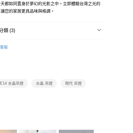
FTEE先享後付」】
一天都如同置身於夢幻的光影之中。立即體驗台灣之光的
先享後付是「在收到商品之後才付款」的支付方式。 讓您購物簡單
，讓您的家居更具品味與格調。
心！
：不需註冊會員、不需綁卡、不需儲值。
：只要手機號碼，簡訊認證，即可結帳。
：先確認商品／服務後，再付款。
類 (3)
宅配
EE先享後付」結帳流程】
品牌旗艦館
台灣之光燈飾
80，滿NT$5,000(含以上)免運費
方式選擇「AFTEE先享後付」後，將跳轉至「AFTEE先享後
客服
頁面，進行簡訊認證並確認金額後，即可完成結帳。
系列
LED水晶吊燈、水晶布罩吊燈
成立數日內，您將收到繳費通知簡訊。
費通知簡訊後14天內，點擊此簡訊中的連結，可透過四大超商
系列
LED水晶餐吊燈、水晶中島餐吊燈、水晶單吊燈
網路銀行／等多元方式進行付款，方視為交易完成。
：結帳手續完成當下不需立刻繳費，但若您需要取消訂單，請聯
的店家。未經商家同意取消之訂單仍視為有效，需透過AFTEE
繳納相關費用。
E14 水晶吊燈
水晶 吊燈
現代 吊燈
否成功請以「AFTEE先享後付 」之結帳頁面顯示為準，若有關於
功／繳費後需取消欲退款等相關疑問，請聯繫「AFTEE先享後
援中心」
https://netprotections.freshdesk.com/support/home
項】
恩沛科技股份有限公司提供之「AFTEE先享後付」服務完成之
依本服務之必要範圍內提供個人資料，並將交易相關給付款項請
讓予恩沛科技股份有限公司。
個人資料處理事宜，請瀏覽以下網址：