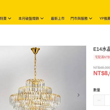
特賣
本月破盤燈飾
最新上市
門市與服務
YP推
E14水晶
宅配滿NT$
NT$48,00
NT$8,
數量