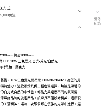
送方式
5,000免運
清除
紀錄
次付款
200mm 線長1000mm
 LED 10W 三色變光 白光/黃光/自然光
鋼材電鍍、壓克力
術，10W三色變光餐吊燈 C03-30-20402，為您的用
y
添獨特魅力。這款吊燈具備三種色溫選擇，無論是溫馨的
新的白光或自然的中性色，都能完美適應不同的氛圍需
享後付
台灣燈飾品牌的旗艦產品，該燈具不僅設計精美，還展現
光的工藝精神。讓每一次聚餐都在優雅的光暈中進行，選