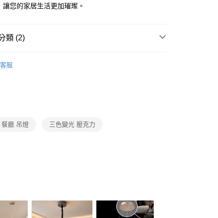
FTEE先享後付」】
，讓您的家居生活更加璀璨。
先享後付是「在收到商品之後才付款」的支付方式。 讓您購物簡單
心！
：不需註冊會員、不需綁卡、不需儲值。
類 (2)
：只要手機號碼，簡訊認證，即可結帳。
：先確認商品／服務後，再付款。
品牌旗艦館
台灣之光燈飾
宅配
EE先享後付」結帳流程】
客服
80，滿NT$5,000(含以上)免運費
/ 中島餐吊燈、餐廳單吊燈系列
LED餐廳吊燈、LED餐
方式選擇「AFTEE先享後付」後，將跳轉至「AFTEE先享後
頁面，進行簡訊認證並確認金額後，即可完成結帳。
成立數日內，您將收到繳費通知簡訊。
費通知簡訊後14天內，點擊此簡訊中的連結，可透過四大超商
網路銀行／等多元方式進行付款，方視為交易完成。
：結帳手續完成當下不需立刻繳費，但若您需要取消訂單，請聯
餐廳 吊燈
三色變光 壓克力
的店家。未經商家同意取消之訂單仍視為有效，需透過AFTEE
繳納相關費用。
否成功請以「AFTEE先享後付 」之結帳頁面顯示為準，若有關於
功／繳費後需取消欲退款等相關疑問，請聯繫「AFTEE先享後
援中心」
https://netprotections.freshdesk.com/support/home
項】
恩沛科技股份有限公司提供之「AFTEE先享後付」服務完成之
依本服務之必要範圍內提供個人資料，並將交易相關給付款項請
讓予恩沛科技股份有限公司。
個人資料處理事宜，請瀏覽以下網址：