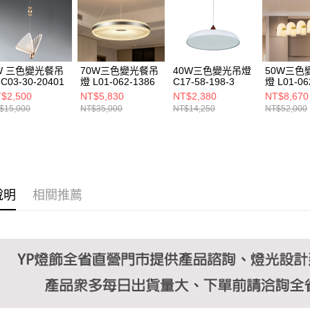
https://aft
３．未成
「AFTE
任。
４．使用「
即時審查
W 三色變光餐吊
70W三色變光餐吊
40W三色變光吊燈
50W三色
結果請求
C03-30-20401
燈 L01-062-1386
C17-58-198-3
燈 L01-06
５．嚴禁
$2,500
NT$5,830
NT$2,380
NT$8,670
形，恩沛
$15,000
NT$35,000
NT$14,250
NT$52,000
動。
說明
相關推薦