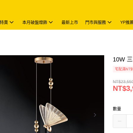
特賣
本月破盤燈飾
最新上市
門市與服務
YP推
10W 三
宅配滿NT$
NT$23,55
NT$3,
數量