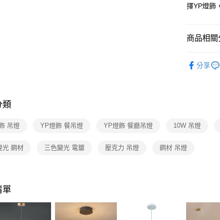
【關於「A
擇YP燈飾
ATM付款
AFTEE
便利好安
１．簡單
商品相關分
２．便利
運送方式
３．安心
台灣燈飾
新竹貨運
【「AFT
分享
每筆NT$1
餐廳吊燈 
１．於結帳
付」結帳
廳單吊燈
２．訂單
３．收到繳
分類
／ATM／
※ 請注意
飾 吊燈
YP燈飾 餐吊燈
YP燈飾 餐廳吊燈
10W 吊燈
絡購買商品
先享後付
※ 交易是
變光 鋼材
三色變光 電鍍
壓克力 吊燈
鋼材 吊燈
是否繳費成
付客戶支
【注意事
清單
１．透過由
交易，需
求債權轉
２．關於