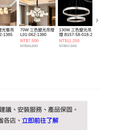
ee.tw/terms/#terms3
年的使用者請事先徵得法定代理人或監護人之同意方可使用
E先享後付」，若未經同意申辦者引起之損失，本公司不負相關責
AFTEE先享後付」時，將依據個別帳號之用戶狀況，依本公司
核予不同之上限額度；若仍有額度不足之情形，本公司將視審查
變光餐吊
70W 三色變光吊燈
130W 三色變光吊
30W 三色變光吊
用戶進行身份認證。
2-1385
L01-062-1380
燈 B157-58-018-2
B236-58-103-2
一人註冊多個帳號或使用他人資訊註冊。若發現惡意使用之情
NT$7,500
NT$11,250
NT$5,830
科技股份有限公司將有權停止該用戶之使用額度並採取法律行
NT$45,000
NT$67,500
NT$35,000