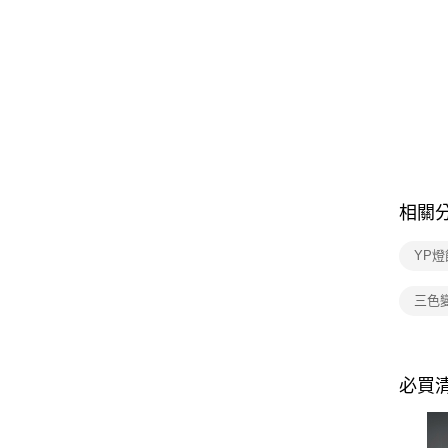
相關
YP燈
三色
必買