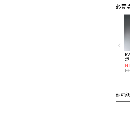
必買
5
燈 
NT
NT
你可能