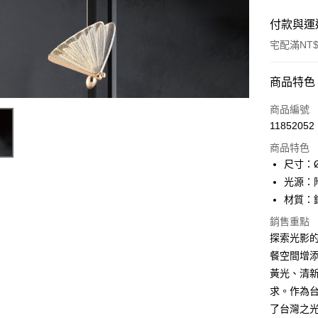
付款與運
宅配滿NT$
付款方式
商品特色
信用卡一
商品編號
11852052
LINE Pay
商品特色
Apple Pay
尺寸：Ø
光源：附
街口支付
材質：
悠遊付
銷售重點
探索光影的藝
Google Pa
餐空間增
全盈+PAY
黃光、清
AFTEE先
求。作為
相關說明
了台灣之