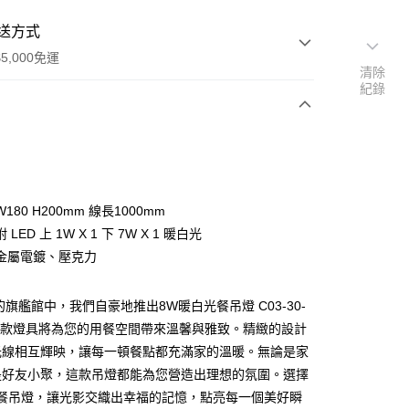
送方式
5,000免運
清除
紀錄
次付款
180 H200mm 線長1000mm
LED 上 1W X 1 下 7W X 1 暖白光
金屬電鍍、壓克力
的旗艦館中，我們自豪地推出8W暖白光餐吊燈 C03-30-
y
，這款燈具將為您的用餐空間帶來溫馨與雅致。精緻的設計
光線相互輝映，讓每一頓餐點都充滿家的溫暖。無論是家
享後付
是好友小聚，這款吊燈都能為您營造出理想的氛圍。選擇
光餐吊燈，讓光影交織出幸福的記憶，點亮每一個美好瞬