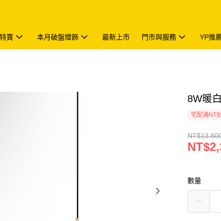
特賣
本月破盤燈飾
最新上市
門市與服務
YP推
8W暖白光
宅配滿NT$
NT$13,80
NT$2,
數量