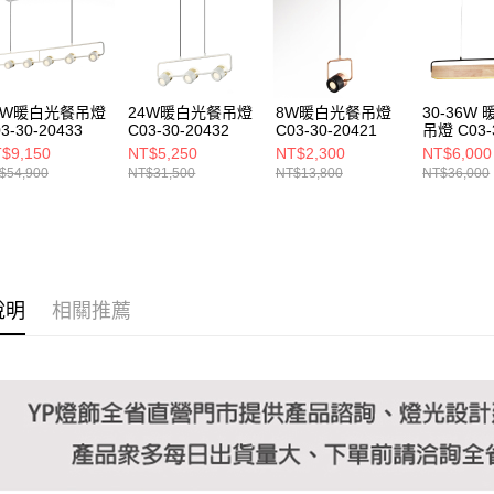
https://aft
３．未成
「AFTE
任。
４．使用「
即時審查
8W暖白光餐吊燈
24W暖白光餐吊燈
8W暖白光餐吊燈
30-36W
結果請求
3-30-20433
C03-30-20432
C03-30-20421
吊燈 C03-
５．嚴禁
20462 20
$9,150
NT$5,250
NT$2,300
NT$6,000
形，恩沛
$54,900
NT$31,500
NT$13,800
NT$36,000
動。
說明
相關推薦