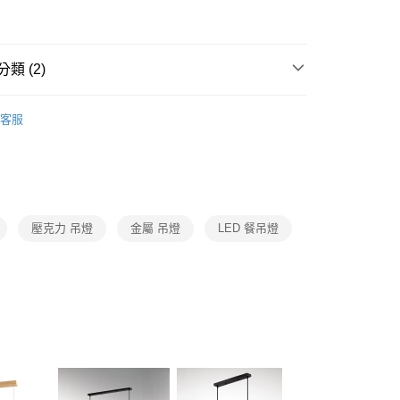
FTEE先享後付」】
先享後付是「在收到商品之後才付款」的支付方式。 讓您購物簡單
心！
：不需註冊會員、不需綁卡、不需儲值。
類 (2)
：只要手機號碼，簡訊認證，即可結帳。
：先確認商品／服務後，再付款。
品牌旗艦館
台灣之光燈飾
宅配
EE先享後付」結帳流程】
客服
80，滿NT$5,000(含以上)免運費
/ 中島餐吊燈、餐廳單吊燈系列
LED餐廳吊燈、LED餐
方式選擇「AFTEE先享後付」後，將跳轉至「AFTEE先享後
頁面，進行簡訊認證並確認金額後，即可完成結帳。
成立數日內，您將收到繳費通知簡訊。
費通知簡訊後14天內，點擊此簡訊中的連結，可透過四大超商
網路銀行／等多元方式進行付款，方視為交易完成。
：結帳手續完成當下不需立刻繳費，但若您需要取消訂單，請聯
壓克力 吊燈
金屬 吊燈
LED 餐吊燈
的店家。未經商家同意取消之訂單仍視為有效，需透過AFTEE
繳納相關費用。
否成功請以「AFTEE先享後付 」之結帳頁面顯示為準，若有關於
功／繳費後需取消欲退款等相關疑問，請聯繫「AFTEE先享後
援中心」
https://netprotections.freshdesk.com/support/home
項】
恩沛科技股份有限公司提供之「AFTEE先享後付」服務完成之
依本服務之必要範圍內提供個人資料，並將交易相關給付款項請
讓予恩沛科技股份有限公司。
個人資料處理事宜，請瀏覽以下網址：