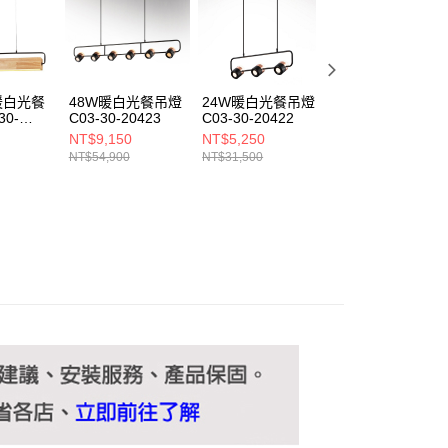
ee.tw/terms/#terms3
年的使用者請事先徵得法定代理人或監護人之同意方可使用
E先享後付」，若未經同意申辦者引起之損失，本公司不負相關責
AFTEE先享後付」時，將依據個別帳號之用戶狀況，依本公司
核予不同之上限額度；若仍有額度不足之情形，本公司將視審查
 暖白光餐
48W暖白光餐吊燈
24W暖白光餐吊燈
60W白光吊燈
用戶進行身份認證。
30-
C03-30-20423
C03-30-20422
B97-64-75323
一人註冊多個帳號或使用他人資訊註冊。若發現惡意使用之情
463
75324
NT$9,150
NT$5,250
NT$2,660
科技股份有限公司將有權停止該用戶之使用額度並採取法律行
NT$54,900
NT$31,500
NT$16,000