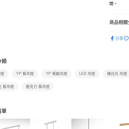
【關於「A
間。
ATM付款
AFTEE
便利好安
１．簡單
商品相關分
２．便利
運送方式
３．安心
台灣燈飾
新竹貨運
【「AFT
分享
每筆NT$1
餐廳吊燈 
１．於結帳
付」結帳
廳單吊燈
２．訂單
３．收到繳
分類
／ATM／
※ 請注意
吊燈
YP 餐吊燈
YP 餐廳吊燈
LED 吊燈
暖白光 吊燈
絡購買商品
先享後付
※ 交易是
光 餐吊燈
壓克力 餐吊燈
是否繳費成
付客戶支
【注意事
清單
１．透過由
交易，需
求債權轉
２．關於