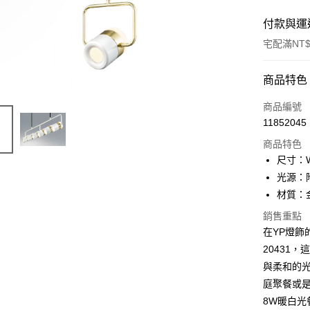
付款與運
宅配滿NT$
付款方式
商品特色
信用卡一
商品編號
11852045
LINE Pay
商品特色
Apple Pay
尺寸：W
光源：附 
街口支付
材質：
悠遊付
銷售重點
在YP燈飾
Google Pa
20431
全盈+PAY
與柔和的
AFTEE先
庭聚餐或
相關說明
8W暖白