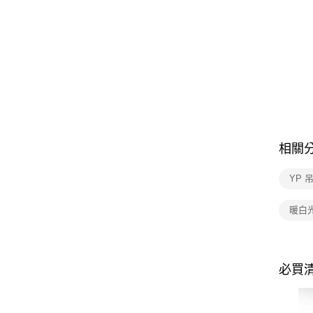
相關
YP 
暖白
必買