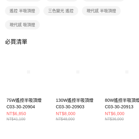
購買商品的店家。未經商家同意取消之訂單仍視為有效，需透過AFTEE先享
後付繳納相關費用。
遙控 半吸頂燈
三色變光 遙控
現代感 半吸頂燈
※ 交易是否成功請以「AFTEE先享後付 」之結帳頁面顯示為準，若有關於
是否繳費成功／繳費後需取消欲退款等相關疑問，請聯繫「AFTEE先享後付
客戶支援中心」
https://netprotections.freshdesk.com/support/home
現代感 吸頂燈
【注意事項】
１．透過由恩沛科技股份有限公司提供之「AFTEE先享後付」服務完成之交
必買清單
易，需依本服務之必要範圍內提供個人資料，並將交易相關給付款項請求債
權轉讓予恩沛科技股份有限公司。
２．關於個人資料處理事宜，請瀏覽以下網址：
https://aftee.tw/terms/#terms3
３．未成年的使用者請事先徵得法定代理人或監護人之同意方可使用
「AFTEE先享後付」，若未經同意申辦者引起之損失，本公司不負相關責
任。
４．使用「AFTEE先享後付」時，將依據個別帳號之用戶狀況，依本公司即
時審查核予不同之上限額度；若仍有額度不足之情形，本公司將視審查結果
請求用戶進行身份認證。
75W遙控半吸頂燈
130W遙控半吸頂燈
80W遙控半吸頂
５．嚴禁一人註冊多個帳號或使用他人資訊註冊。若發現惡意使用之情形，
C03-30-20904
C03-30-20903
C03-30-20913
恩沛科技股份有限公司將有權停止該用戶之使用額度並採取法律行動。
NT$6,850
NT$8,000
NT$6,000
NT$41,100
NT$48,000
NT$36,000