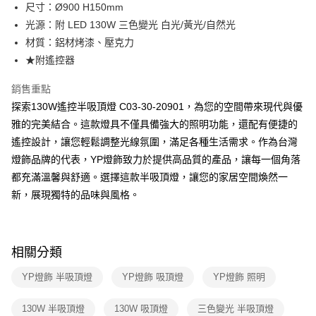
街口支付
尺寸：Ø900 H150mm
光源：附 LED 130W 三色變光 白光/黃光/自然光
悠遊付
材質：鋁材烤漆、壓克力
Google Pay
★附遙控器
全盈+PAY
銷售重點
探索130W遙控半吸頂燈 C03-30-20901，為您的空間帶來現代與優
AFTEE先享後付
雅的完美結合。這款燈具不僅具備強大的照明功能，還配有便捷的
相關說明
遙控設計，讓您輕鬆調整光線氛圍，滿足各種生活需求。作為台灣
【關於「AFTEE先享後付」】
ATM付款
AFTEE先享後付是「在收到商品之後才付款」的支付方式。 讓您購物簡單
燈飾品牌的代表，YP燈飾致力於提供高品質的產品，讓每一個角落
便利好安心！
都充滿溫馨與舒適。選擇這款半吸頂燈，讓您的家居空間煥然一
１．簡單：不需註冊會員、不需綁卡、不需儲值。
運送方式
２．便利：只要手機號碼，簡訊認證，即可結帳。
新，展現獨特的品味與風格。
３．安心：先確認商品／服務後，再付款。
新竹貨運宅配
每筆NT$180，滿NT$5,000(含以上)免運費
【「AFTEE先享後付」結帳流程】
１．於結帳方式選擇「AFTEE先享後付」後，將跳轉至「AFTEE先享後付」
相關分類
結帳頁面，進行簡訊認證並確認金額後，即可完成結帳。
２．訂單成立數日內，您將收到繳費通知簡訊。
YP燈飾 半吸頂燈
YP燈飾 吸頂燈
YP燈飾 照明
３．收到繳費通知簡訊後14天內，點擊此簡訊中的連結，可透過四大超商／
ATM／網路銀行／等多元方式進行付款，方視為交易完成。
※ 請注意：結帳手續完成當下不需立刻繳費，但若您需要取消訂單，請聯絡
130W 半吸頂燈
130W 吸頂燈
三色變光 半吸頂燈