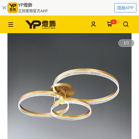
YP燈飾
開啟APP
立刻使用官方APP
0
1
/
1