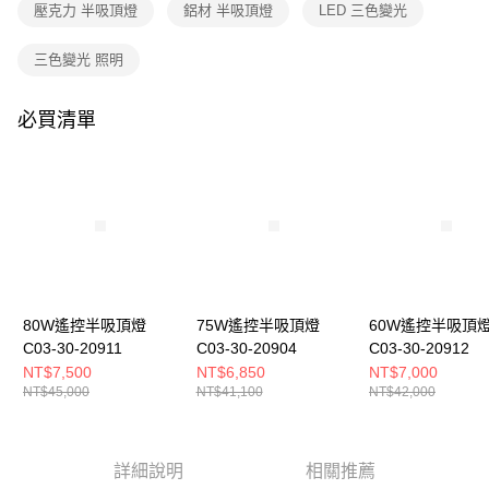
購買商品的店家。未經商家同意取消之訂單仍視為有效，需透過AFTEE先享
壓克力 半吸頂燈
鋁材 半吸頂燈
LED 三色變光
後付繳納相關費用。
※ 交易是否成功請以「AFTEE先享後付 」之結帳頁面顯示為準，若有關於
三色變光 照明
是否繳費成功／繳費後需取消欲退款等相關疑問，請聯繫「AFTEE先享後付
客戶支援中心」
https://netprotections.freshdesk.com/support/home
必買清單
【注意事項】
１．透過由恩沛科技股份有限公司提供之「AFTEE先享後付」服務完成之交
易，需依本服務之必要範圍內提供個人資料，並將交易相關給付款項請求債
權轉讓予恩沛科技股份有限公司。
２．關於個人資料處理事宜，請瀏覽以下網址：
https://aftee.tw/terms/#terms3
３．未成年的使用者請事先徵得法定代理人或監護人之同意方可使用
「AFTEE先享後付」，若未經同意申辦者引起之損失，本公司不負相關責
任。
４．使用「AFTEE先享後付」時，將依據個別帳號之用戶狀況，依本公司即
時審查核予不同之上限額度；若仍有額度不足之情形，本公司將視審查結果
80W遙控半吸頂燈
75W遙控半吸頂燈
60W遙控半吸頂
請求用戶進行身份認證。
C03-30-20911
C03-30-20904
C03-30-20912
５．嚴禁一人註冊多個帳號或使用他人資訊註冊。若發現惡意使用之情形，
NT$7,500
NT$6,850
NT$7,000
恩沛科技股份有限公司將有權停止該用戶之使用額度並採取法律行動。
NT$45,000
NT$41,100
NT$42,000
詳細說明
相關推薦