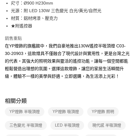
街口支付
尺寸：Ø900 H230mm
光源：附 LED 130W 三色變光 白光/黃光/自然光
悠遊付
材質：鋁材烤漆、壓克力
Google Pay
★附遙控器
全盈+PAY
銷售重點
在YP燈飾的旗艦館中，我們自豪地推出130W遙控半吸頂燈 C03-
AFTEE先享後付
30-20903，這款燈具不僅融合了現代設計與實用性，更是台灣之光
相關說明
的代表。其強大的照明效果與靈活的遙控功能，讓每一個空間都能
【關於「AFTEE先享後付」】
ATM付款
AFTEE先享後付是「在收到商品之後才付款」的支付方式。 讓您購物簡單
輕鬆營造出理想的氛圍。選擇這款燈飾，讓您的家居生活瞬間升
便利好安心！
級，體驗不一樣的美學與舒適。立即選購，為生活添上光彩！
１．簡單：不需註冊會員、不需綁卡、不需儲值。
運送方式
２．便利：只要手機號碼，簡訊認證，即可結帳。
３．安心：先確認商品／服務後，再付款。
新竹貨運宅配
每筆NT$180，滿NT$5,000(含以上)免運費
【「AFTEE先享後付」結帳流程】
相關分類
１．於結帳方式選擇「AFTEE先享後付」後，將跳轉至「AFTEE先享後付」
結帳頁面，進行簡訊認證並確認金額後，即可完成結帳。
YP燈飾 半吸頂燈
YP燈飾 吸頂燈
YP燈飾 照明
２．訂單成立數日內，您將收到繳費通知簡訊。
３．收到繳費通知簡訊後14天內，點擊此簡訊中的連結，可透過四大超商／
三色變光 半吸頂燈
LED 半吸頂燈
現代感 半吸頂燈
ATM／網路銀行／等多元方式進行付款，方視為交易完成。
※ 請注意：結帳手續完成當下不需立刻繳費，但若您需要取消訂單，請聯絡