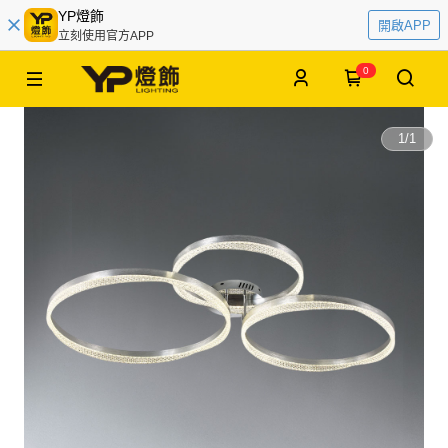
YP燈飾
開啟APP
立刻使用官方APP
0
1
/
1