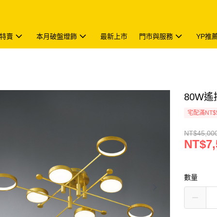
特賣
本月破盤燈飾
最新上市
門市與服務
YP推
80W遙控
宅配滿NT$
NT$45,00
NT$7,
數量