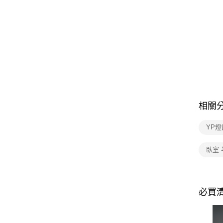
相關
YP燈
臥室
必買