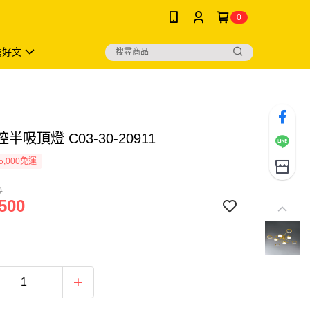
0
薦好文
半吸頂燈 C03-30-20911
5,000免運
0
500