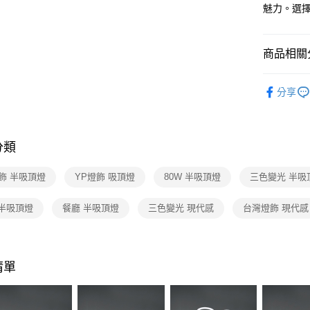
【關於「A
魅力。選
ATM付款
AFTEE
便利好安
１．簡單
商品相關分
２．便利
運送方式
３．安心
台灣燈飾
新竹貨運
【「AFT
分享
每筆NT$1
半吸頂燈 
１．於結帳
付」結帳
２．訂單
３．收到繳
分類
／ATM／
※ 請注意
飾 半吸頂燈
YP燈飾 吸頂燈
80W 半吸頂燈
三色變光 半吸
絡購買商品
先享後付
※ 交易是
 半吸頂燈
餐廳 半吸頂燈
三色變光 現代感
台灣燈飾 現代感
是否繳費成
付客戶支
【注意事
清單
１．透過由
交易，需
求債權轉
２．關於