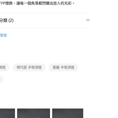
FTEE先享後付」】
擇YP燈飾，讓每一個角落都閃耀出迷人的光彩。
先享後付是「在收到商品之後才付款」的支付方式。 讓您購物簡單
心！
：不需註冊會員、不需綁卡、不需儲值。
類 (2)
：只要手機號碼，簡訊認證，即可結帳。
：先確認商品／服務後，再付款。
品牌旗艦館
台灣之光燈飾
宅配
EE先享後付」結帳流程】
客服
80，滿NT$5,000(含以上)免運費
/ 客廳臥室系列
LED現代感半吸頂燈
方式選擇「AFTEE先享後付」後，將跳轉至「AFTEE先享後
頁面，進行簡訊認證並確認金額後，即可完成結帳。
成立數日內，您將收到繳費通知簡訊。
費通知簡訊後14天內，點擊此簡訊中的連結，可透過四大超商
網路銀行／等多元方式進行付款，方視為交易完成。
：結帳手續完成當下不需立刻繳費，但若您需要取消訂單，請聯
頂燈
現代感 半吸頂燈
客廳 半吸頂燈
的店家。未經商家同意取消之訂單仍視為有效，需透過AFTEE
繳納相關費用。
否成功請以「AFTEE先享後付 」之結帳頁面顯示為準，若有關於
功／繳費後需取消欲退款等相關疑問，請聯繫「AFTEE先享後
援中心」
https://netprotections.freshdesk.com/support/home
項】
恩沛科技股份有限公司提供之「AFTEE先享後付」服務完成之
依本服務之必要範圍內提供個人資料，並將交易相關給付款項請
讓予恩沛科技股份有限公司。
個人資料處理事宜，請瀏覽以下網址：