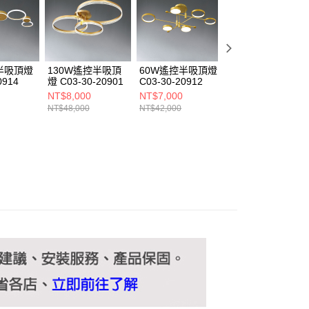
ee.tw/terms/#terms3
年的使用者請事先徵得法定代理人或監護人之同意方可使用
E先享後付」，若未經同意申辦者引起之損失，本公司不負相關責
AFTEE先享後付」時，將依據個別帳號之用戶狀況，依本公司
核予不同之上限額度；若仍有額度不足之情形，本公司將視審查
半吸頂燈
130W遙控半吸頂
60W遙控半吸頂燈
110W遙控半吸頂
用戶進行身份認證。
0914
燈 C03-30-20901
C03-30-20912
燈 C03-30-20902
一人註冊多個帳號或使用他人資訊註冊。若發現惡意使用之情
NT$8,000
NT$7,000
NT$6,850
科技股份有限公司將有權停止該用戶之使用額度並採取法律行
NT$48,000
NT$42,000
NT$41,100