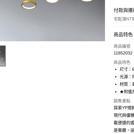
付款與運
宅配滿NT$
付款方式
商品特色
信用卡一
商品編號
11852032
LINE Pay
商品特色
Apple Pay
尺寸：Ø
光源：附
街口支付
材質：
悠遊付
★附遙
Google Pa
銷售重點
探索YP燈飾
全盈+PAY
現代與優
AFTEE先
載便捷的
相關說明
是餐廳，