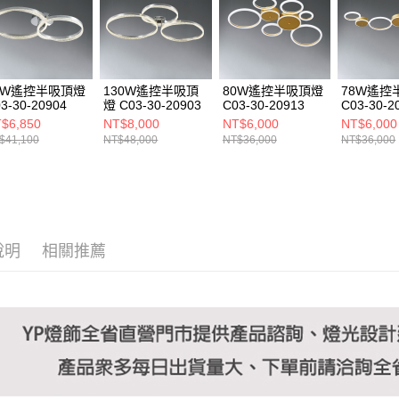
https://aft
３．未成
「AFTE
任。
４．使用「
即時審查
5W遙控半吸頂燈
130W遙控半吸頂
80W遙控半吸頂燈
78W遙控
結果請求
3-30-20904
燈 C03-30-20903
C03-30-20913
C03-30-2
５．嚴禁
$6,850
NT$8,000
NT$6,000
NT$6,000
形，恩沛
$41,100
NT$48,000
NT$36,000
NT$36,000
動。
說明
相關推薦