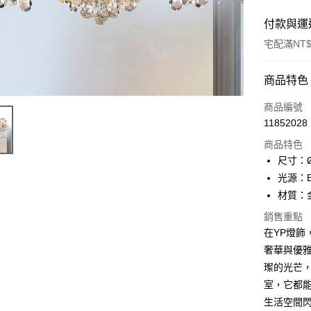
付款與運
宅配滿NT$
付款方式
商品特色
信用卡一
商品編號
11852028
LINE Pay
商品特色
Apple Pay
尺寸：Ø
光源：E1
街口支付
材質：
悠遊付
銷售重點
在YP燈飾，
Google Pa
奢華與優
全盈+PAY
璨的光芒
AFTEE先
室，它都
相關說明
生活空間