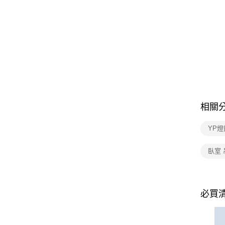
相關
YP燈
臥室 
必買