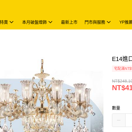
特賣
本月破盤燈飾
最新上市
門市與服務
YP推
E14進口
宅配滿NT$
NT$248,1
NT$41
數量