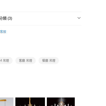
FTEE先享後付」】
！
先享後付是「在收到商品之後才付款」的支付方式。 讓您購物簡單
心！
：不需註冊會員、不需綁卡、不需儲值。
類 (3)
：只要手機號碼，簡訊認證，即可結帳。
：先確認商品／服務後，再付款。
品牌旗艦館
台灣之光燈飾
宅配
EE先享後付」結帳流程】
客服
80，滿NT$5,000(含以上)免運費
系列
LED水晶吊燈、水晶布罩吊燈
方式選擇「AFTEE先享後付」後，將跳轉至「AFTEE先享後
頁面，進行簡訊認證並確認金額後，即可完成結帳。
系列
LED水晶餐吊燈、水晶中島餐吊燈、水晶單吊燈
成立數日內，您將收到繳費通知簡訊。
費通知簡訊後14天內，點擊此簡訊中的連結，可透過四大超商
網路銀行／等多元方式進行付款，方視為交易完成。
：結帳手續完成當下不需立刻繳費，但若您需要取消訂單，請聯
14 吊燈
客廳 吊燈
餐廳 吊燈
的店家。未經商家同意取消之訂單仍視為有效，需透過AFTEE
繳納相關費用。
否成功請以「AFTEE先享後付 」之結帳頁面顯示為準，若有關於
功／繳費後需取消欲退款等相關疑問，請聯繫「AFTEE先享後
援中心」
https://netprotections.freshdesk.com/support/home
項】
恩沛科技股份有限公司提供之「AFTEE先享後付」服務完成之
依本服務之必要範圍內提供個人資料，並將交易相關給付款項請
讓予恩沛科技股份有限公司。
個人資料處理事宜，請瀏覽以下網址：