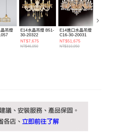
ee.tw/terms/#terms3
年的使用者請事先徵得法定代理人或監護人之同意方可使用
E先享後付」，若未經同意申辦者引起之損失，本公司不負相關責
AFTEE先享後付」時，將依據個別帳號之用戶狀況，依本公司
核予不同之上限額度；若仍有額度不足之情形，本公司將視審查
水晶吊燈
E14水晶吊燈 B51-
E14進口水晶吊燈
E14水晶吊燈
用戶進行身份認證。
1057
30-20322
C16-30-20031
B139-30-20072
一人註冊多個帳號或使用他人資訊註冊。若發現惡意使用之情
NT$7,675
NT$51,675
NT$20,000
科技股份有限公司將有權停止該用戶之使用額度並採取法律行
NT$46,050
NT$310,050
NT$120,000