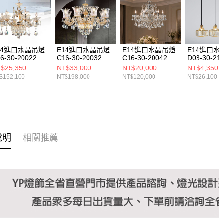
https://aft
３．未成
「AFTE
任。
４．使用「
即時審查
14進口水晶吊燈
E14進口水晶吊燈
E14進口水晶吊燈
E14進口
結果請求
6-30-20022
C16-30-20032
C16-30-20042
D03-30-2
５．嚴禁
$25,350
NT$33,000
NT$20,000
NT$4,350
形，恩沛
$152,100
NT$198,000
NT$120,000
NT$26,100
動。
說明
相關推薦