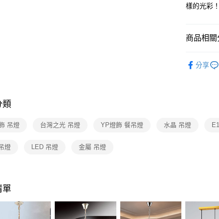
【關於「A
樣的光彩
ATM付款
AFTEE
便利好安
１．簡單
商品相關分
２．便利
運送方式
３．安心
台灣燈飾
新竹貨運
【「AFT
分享
每筆NT$1
水晶燈飾
１．於結帳
付」結帳
水晶燈飾
２．訂單
３．收到繳
分類
／ATM／
※ 請注意
飾 吊燈
台灣之光 吊燈
YP燈飾 餐吊燈
水晶 吊燈
E
絡購買商品
先享後付
※ 交易是
吊燈
LED 吊燈
金屬 吊燈
是否繳費成
付客戶支
【注意事
清單
１．透過由
交易，需
求債權轉
２．關於