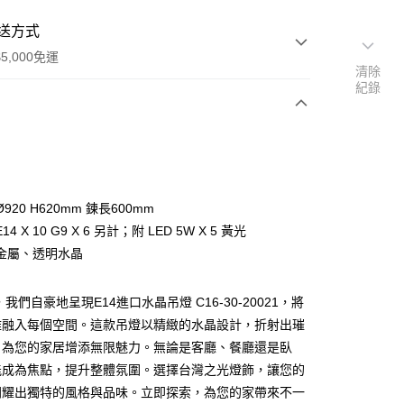
送方式
5,000免運
清除
紀錄
次付款
920 H620mm 鍊長600mm
4 X 10 G9 X 6 另計；附 LED 5W X 5 黃光
金屬、透明水晶
我們自豪地呈現E14進口水晶吊燈 C16-30-20021，將
y
雅融入每個空間。這款吊燈以精緻的水晶設計，折射出璀
，為您的家居增添無限魅力。無論是客廳、餐廳還是臥
享後付
能成為焦點，提升整體氛圍。選擇台灣之光燈飾，讓您的
閃耀出獨特的風格與品味。立即探索，為您的家帶來不一