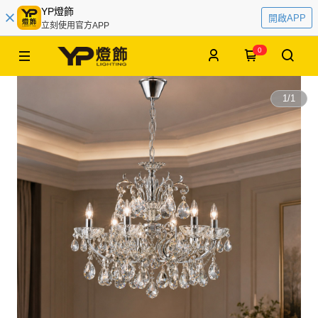
YP燈飾
開啟APP
立刻使用官方APP
0
1
/
1