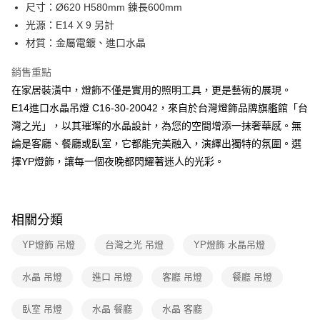
街口支付
尺寸：Ø620 H580mm 鍊長600mm
光源：E14 X 9 另計
悠遊付
材質：金屬電鍍、進口水晶
Google Pay
銷售重點
全盈+PAY
在家居裝潢中，燈飾不僅是實用的照明工具，更是藝術的展現。
E14進口水晶吊燈 C16-30-20042，來自於台灣燈飾品牌旗艦館「台
AFTEE先享後付
灣之光」，以其璀璨的水晶設計，為您的空間增添一抹奢華感。無
相關說明
論是客廳、餐廳或臥室，它都能完美融入，演繹出獨特的氛圍。選
【關於「AFTEE先享後付」】
ATM付款
AFTEE先享後付是「在收到商品之後才付款」的支付方式。 讓您購物簡單
擇YP燈飾，讓每一個夜晚都閃耀著迷人的光彩。
便利好安心！
１．簡單：不需註冊會員、不需綁卡、不需儲值。
運送方式
２．便利：只要手機號碼，簡訊認證，即可結帳。
３．安心：先確認商品／服務後，再付款。
新竹貨運宅配
相關分類
每筆NT$180，滿NT$5,000(含以上)免運費
【「AFTEE先享後付」結帳流程】
YP燈飾 吊燈
台灣之光 吊燈
YP燈飾 水晶吊燈
１．於結帳方式選擇「AFTEE先享後付」後，將跳轉至「AFTEE先享後付」
結帳頁面，進行簡訊認證並確認金額後，即可完成結帳。
２．訂單成立數日內，您將收到繳費通知簡訊。
水晶 吊燈
進口 吊燈
客廳 吊燈
餐廳 吊燈
３．收到繳費通知簡訊後14天內，點擊此簡訊中的連結，可透過四大超商／
ATM／網路銀行／等多元方式進行付款，方視為交易完成。
臥室 吊燈
水晶 餐廳
水晶 客廳
※ 請注意：結帳手續完成當下不需立刻繳費，但若您需要取消訂單，請聯絡