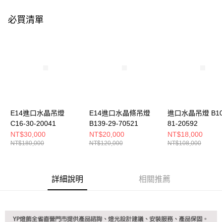
購買商品的店家。未經商家同意取消之訂單仍視為有效，需透過AFTEE先享
後付繳納相關費用。
必買清單
※ 交易是否成功請以「AFTEE先享後付 」之結帳頁面顯示為準，若有關於
是否繳費成功／繳費後需取消欲退款等相關疑問，請聯繫「AFTEE先享後付
客戶支援中心」
https://netprotections.freshdesk.com/support/home
【注意事項】
１．透過由恩沛科技股份有限公司提供之「AFTEE先享後付」服務完成之交
易，需依本服務之必要範圍內提供個人資料，並將交易相關給付款項請求債
權轉讓予恩沛科技股份有限公司。
２．關於個人資料處理事宜，請瀏覽以下網址：
https://aftee.tw/terms/#terms3
３．未成年的使用者請事先徵得法定代理人或監護人之同意方可使用
E14進口水晶吊燈
E14進口水晶條吊燈
進口水晶吊燈 B10
「AFTEE先享後付」，若未經同意申辦者引起之損失，本公司不負相關責
C16-30-20041
B139-29-70521
81-20592
任。
NT$30,000
NT$20,000
NT$18,000
４．使用「AFTEE先享後付」時，將依據個別帳號之用戶狀況，依本公司即
NT$180,000
NT$120,000
NT$108,000
時審查核予不同之上限額度；若仍有額度不足之情形，本公司將視審查結果
請求用戶進行身份認證。
５．嚴禁一人註冊多個帳號或使用他人資訊註冊。若發現惡意使用之情形，
恩沛科技股份有限公司將有權停止該用戶之使用額度並採取法律行動。
詳細說明
相關推薦