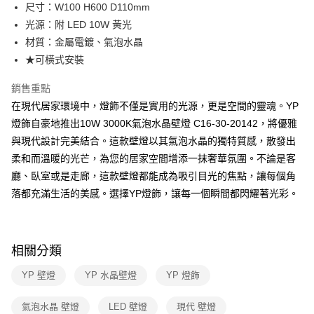
街口支付
尺寸：W100 H600 D110mm
光源：附 LED 10W 黃光
悠遊付
材質：金屬電鍍、氣泡水晶
Google Pay
★可橫式安裝
全盈+PAY
銷售重點
在現代居家環境中，燈飾不僅是實用的光源，更是空間的靈魂。YP
AFTEE先享後付
燈飾自豪地推出10W 3000K氣泡水晶壁燈 C16-30-20142，將優雅
相關說明
與現代設計完美結合。這款壁燈以其氣泡水晶的獨特質感，散發出
【關於「AFTEE先享後付」】
ATM付款
AFTEE先享後付是「在收到商品之後才付款」的支付方式。 讓您購物簡單
柔和而溫暖的光芒，為您的居家空間增添一抹奢華氛圍。不論是客
便利好安心！
廳、臥室或是走廊，這款壁燈都能成為吸引目光的焦點，讓每個角
１．簡單：不需註冊會員、不需綁卡、不需儲值。
運送方式
２．便利：只要手機號碼，簡訊認證，即可結帳。
落都充滿生活的美感。選擇YP燈飾，讓每一個瞬間都閃耀著光彩。
３．安心：先確認商品／服務後，再付款。
新竹貨運宅配
每筆NT$180，滿NT$5,000(含以上)免運費
【「AFTEE先享後付」結帳流程】
１．於結帳方式選擇「AFTEE先享後付」後，將跳轉至「AFTEE先享後付」
相關分類
結帳頁面，進行簡訊認證並確認金額後，即可完成結帳。
２．訂單成立數日內，您將收到繳費通知簡訊。
YP 壁燈
YP 水晶壁燈
YP 燈飾
３．收到繳費通知簡訊後14天內，點擊此簡訊中的連結，可透過四大超商／
ATM／網路銀行／等多元方式進行付款，方視為交易完成。
※ 請注意：結帳手續完成當下不需立刻繳費，但若您需要取消訂單，請聯絡
氣泡水晶 壁燈
LED 壁燈
現代 壁燈