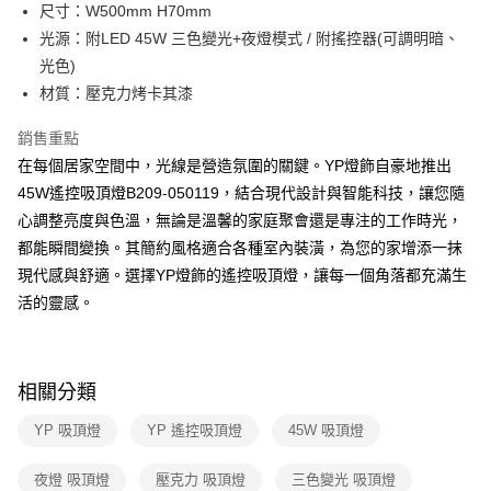
街口支付
尺寸：W500mm H70mm
光源：附LED 45W 三色變光+夜燈模式 / 附搖控器(可調明暗、
悠遊付
光色)
Google Pay
材質：壓克力烤卡其漆
全盈+PAY
銷售重點
在每個居家空間中，光線是營造氛圍的關鍵。YP燈飾自豪地推出
AFTEE先享後付
45W遙控吸頂燈B209-050119，結合現代設計與智能科技，讓您隨
相關說明
心調整亮度與色溫，無論是溫馨的家庭聚會還是專注的工作時光，
【關於「AFTEE先享後付」】
ATM付款
AFTEE先享後付是「在收到商品之後才付款」的支付方式。 讓您購物簡單
都能瞬間變換。其簡約風格適合各種室內裝潢，為您的家增添一抹
便利好安心！
現代感與舒適。選擇YP燈飾的遙控吸頂燈，讓每一個角落都充滿生
１．簡單：不需註冊會員、不需綁卡、不需儲值。
運送方式
２．便利：只要手機號碼，簡訊認證，即可結帳。
活的靈感。
３．安心：先確認商品／服務後，再付款。
新竹貨運宅配
每筆NT$180，滿NT$5,000(含以上)免運費
【「AFTEE先享後付」結帳流程】
１．於結帳方式選擇「AFTEE先享後付」後，將跳轉至「AFTEE先享後付」
相關分類
結帳頁面，進行簡訊認證並確認金額後，即可完成結帳。
２．訂單成立數日內，您將收到繳費通知簡訊。
YP 吸頂燈
YP 遙控吸頂燈
45W 吸頂燈
３．收到繳費通知簡訊後14天內，點擊此簡訊中的連結，可透過四大超商／
ATM／網路銀行／等多元方式進行付款，方視為交易完成。
※ 請注意：結帳手續完成當下不需立刻繳費，但若您需要取消訂單，請聯絡
夜燈 吸頂燈
壓克力 吸頂燈
三色變光 吸頂燈