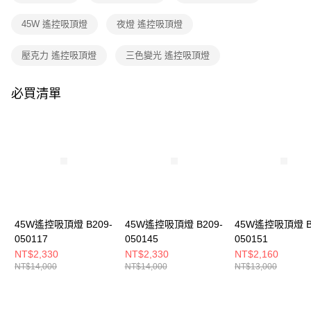
購買商品的店家。未經商家同意取消之訂單仍視為有效，需透過AFTEE先享
後付繳納相關費用。
45W 遙控吸頂燈
夜燈 遙控吸頂燈
※ 交易是否成功請以「AFTEE先享後付 」之結帳頁面顯示為準，若有關於
是否繳費成功／繳費後需取消欲退款等相關疑問，請聯繫「AFTEE先享後付
客戶支援中心」
https://netprotections.freshdesk.com/support/home
壓克力 遙控吸頂燈
三色變光 遙控吸頂燈
【注意事項】
１．透過由恩沛科技股份有限公司提供之「AFTEE先享後付」服務完成之交
必買清單
易，需依本服務之必要範圍內提供個人資料，並將交易相關給付款項請求債
權轉讓予恩沛科技股份有限公司。
２．關於個人資料處理事宜，請瀏覽以下網址：
https://aftee.tw/terms/#terms3
３．未成年的使用者請事先徵得法定代理人或監護人之同意方可使用
「AFTEE先享後付」，若未經同意申辦者引起之損失，本公司不負相關責
任。
４．使用「AFTEE先享後付」時，將依據個別帳號之用戶狀況，依本公司即
時審查核予不同之上限額度；若仍有額度不足之情形，本公司將視審查結果
請求用戶進行身份認證。
45W遙控吸頂燈 B209-
45W遙控吸頂燈 B209-
45W遙控吸頂燈 B
５．嚴禁一人註冊多個帳號或使用他人資訊註冊。若發現惡意使用之情形，
050117
050145
050151
恩沛科技股份有限公司將有權停止該用戶之使用額度並採取法律行動。
NT$2,330
NT$2,330
NT$2,160
NT$14,000
NT$14,000
NT$13,000