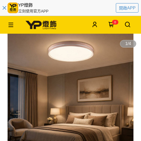
YP燈飾
開啟APP
立刻使用官方APP
0
1
/
4