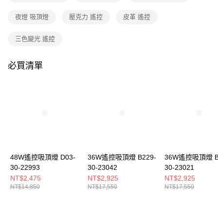
購買商品的店家。未經商家同意取消之訂單仍視為有效，需透過AFTEE先享
後付繳納相關費用。
夜燈 吸頂燈
壓克力 遙控
皮革 遙控
※ 交易是否成功請以「AFTEE先享後付 」之結帳頁面顯示為準，若有關於
是否繳費成功／繳費後需取消欲退款等相關疑問，請聯繫「AFTEE先享後付
客戶支援中心」
https://netprotections.freshdesk.com/support/home
三色變光 遙控
【注意事項】
１．透過由恩沛科技股份有限公司提供之「AFTEE先享後付」服務完成之交
必買清單
易，需依本服務之必要範圍內提供個人資料，並將交易相關給付款項請求債
權轉讓予恩沛科技股份有限公司。
２．關於個人資料處理事宜，請瀏覽以下網址：
https://aftee.tw/terms/#terms3
３．未成年的使用者請事先徵得法定代理人或監護人之同意方可使用
「AFTEE先享後付」，若未經同意申辦者引起之損失，本公司不負相關責
任。
４．使用「AFTEE先享後付」時，將依據個別帳號之用戶狀況，依本公司即
時審查核予不同之上限額度；若仍有額度不足之情形，本公司將視審查結果
請求用戶進行身份認證。
48W遙控吸頂燈 D03-
36W遙控吸頂燈 B229-
36W遙控吸頂燈 B
５．嚴禁一人註冊多個帳號或使用他人資訊註冊。若發現惡意使用之情形，
30-22993
30-23042
30-23021
恩沛科技股份有限公司將有權停止該用戶之使用額度並採取法律行動。
NT$2,475
NT$2,925
NT$2,925
NT$14,850
NT$17,550
NT$17,550