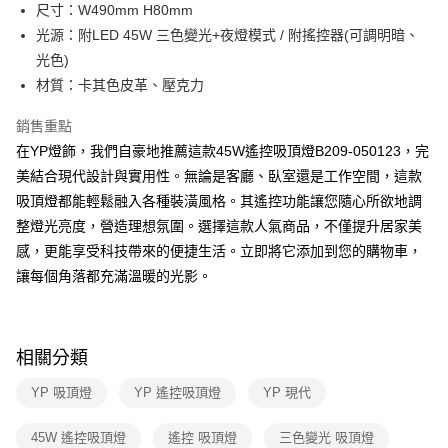
街口支付
尺寸：W490mm H80mm
光源：附LED 45W 三色變光+夜燈模式 / 附搖控器(可調明暗、
悠遊付
光色)
Google Pay
材質：卡其色皮革、壓克力
全盈+PAY
銷售重點
在YP燈飾，我們自豪地推薦這款45W遙控吸頂燈B209-050123，完
AFTEE先享後付
美結合現代設計與實用性。無論是客廳、臥室還是工作空間，這款
相關說明
吸頂燈都能輕鬆融入各種裝潢風格。其遙控功能讓您隨心所欲地調
【關於「AFTEE先享後付」】
ATM付款
AFTEE先享後付是「在收到商品之後才付款」的支付方式。 讓您購物簡單
整燈光亮度，營造理想氛圍。選擇這款人氣商品，不僅提升居家美
便利好安心！
感，更能享受科技帶來的便捷生活。立即將它添加到您的購物車，
１．簡單：不需註冊會員、不需綁卡、不需儲值。
運送方式
２．便利：只要手機號碼，簡訊認證，即可結帳。
讓每個角落都充滿溫暖的光影。
３．安心：先確認商品／服務後，再付款。
新竹貨運宅配
每筆NT$180，滿NT$5,000(含以上)免運費
【「AFTEE先享後付」結帳流程】
１．於結帳方式選擇「AFTEE先享後付」後，將跳轉至「AFTEE先享後付」
相關分類
結帳頁面，進行簡訊認證並確認金額後，即可完成結帳。
２．訂單成立數日內，您將收到繳費通知簡訊。
YP 吸頂燈
YP 遙控吸頂燈
YP 現代
３．收到繳費通知簡訊後14天內，點擊此簡訊中的連結，可透過四大超商／
ATM／網路銀行／等多元方式進行付款，方視為交易完成。
※ 請注意：結帳手續完成當下不需立刻繳費，但若您需要取消訂單，請聯絡
45W 遙控吸頂燈
遙控 吸頂燈
三色變光 吸頂燈