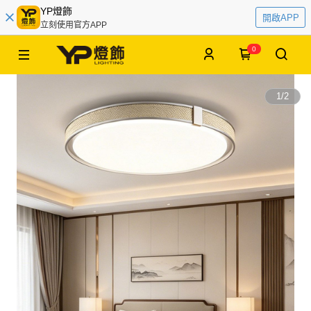
YP燈飾
開啟APP
立刻使用官方APP
0
1
/
2