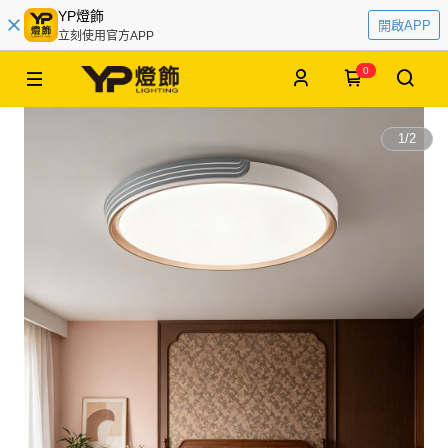
YP燈飾
開啟APP
立刻使用官方APP
0
1
/
2