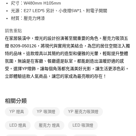
街口支付
尺寸：W480mm H105mm
光源：E27 LED*5 另計、小夜燈5W*1、附電子開關
悠遊付
材質：壓克力烤漆
Google Pay
銷售重點
全盈+PAY
在家居裝潢中，燈光的設計扮演著至關重要的角色。壓克力吸頂五
燈 B209-050126，將現代與實用完美結合，為您的居住空間注入獨
AFTEE先享後付
特的品味。這款燈具以其簡約的造型和優雅的光暈，輕鬆提升整體
相關說明
氛圍，無論是在客廳、餐廳還是臥室，都能創造出溫暖舒適的感
【關於「AFTEE先享後付」】
ATM付款
AFTEE先享後付是「在收到商品之後才付款」的支付方式。 讓您購物簡單
受。選擇YP燈飾，讓每個角落都充滿美好光影，讓生活更添色彩。
便利好安心！
立即體驗這款人氣商品，讓您的家成為最亮眼的存在！
１．簡單：不需註冊會員、不需綁卡、不需儲值。
運送方式
２．便利：只要手機號碼，簡訊認證，即可結帳。
３．安心：先確認商品／服務後，再付款。
新竹貨運宅配
每筆NT$180，滿NT$5,000(含以上)免運費
【「AFTEE先享後付」結帳流程】
相關分類
１．於結帳方式選擇「AFTEE先享後付」後，將跳轉至「AFTEE先享後付」
結帳頁面，進行簡訊認證並確認金額後，即可完成結帳。
YP 燈具
YP 吸頂燈
YP 壓克力吸頂燈
２．訂單成立數日內，您將收到繳費通知簡訊。
３．收到繳費通知簡訊後14天內，點擊此簡訊中的連結，可透過四大超商／
LED 燈具
壓克力 燈具
LED 吸頂燈
ATM／網路銀行／等多元方式進行付款，方視為交易完成。
※ 請注意：結帳手續完成當下不需立刻繳費，但若您需要取消訂單，請聯絡