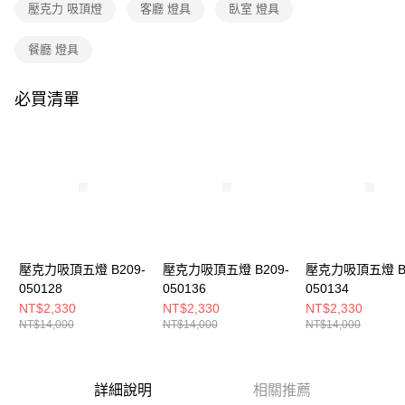
購買商品的店家。未經商家同意取消之訂單仍視為有效，需透過AFTEE先享
壓克力 吸頂燈
客廳 燈具
臥室 燈具
後付繳納相關費用。
※ 交易是否成功請以「AFTEE先享後付 」之結帳頁面顯示為準，若有關於
餐廳 燈具
是否繳費成功／繳費後需取消欲退款等相關疑問，請聯繫「AFTEE先享後付
客戶支援中心」
https://netprotections.freshdesk.com/support/home
必買清單
【注意事項】
１．透過由恩沛科技股份有限公司提供之「AFTEE先享後付」服務完成之交
易，需依本服務之必要範圍內提供個人資料，並將交易相關給付款項請求債
權轉讓予恩沛科技股份有限公司。
２．關於個人資料處理事宜，請瀏覽以下網址：
https://aftee.tw/terms/#terms3
３．未成年的使用者請事先徵得法定代理人或監護人之同意方可使用
「AFTEE先享後付」，若未經同意申辦者引起之損失，本公司不負相關責
任。
４．使用「AFTEE先享後付」時，將依據個別帳號之用戶狀況，依本公司即
時審查核予不同之上限額度；若仍有額度不足之情形，本公司將視審查結果
壓克力吸頂五燈 B209-
壓克力吸頂五燈 B209-
壓克力吸頂五燈 B2
請求用戶進行身份認證。
050128
050136
050134
５．嚴禁一人註冊多個帳號或使用他人資訊註冊。若發現惡意使用之情形，
NT$2,330
NT$2,330
NT$2,330
恩沛科技股份有限公司將有權停止該用戶之使用額度並採取法律行動。
NT$14,000
NT$14,000
NT$14,000
詳細說明
相關推薦