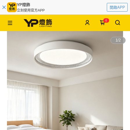
YP燈飾
開啟APP
立刻使用官方APP
0
1
/
2