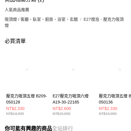
人氣商品推薦
吸頂燈 / 客廳、臥室、廚房、浴室、玄關
E27燈泡．壓克力吸頂
燈
必買清單
壓克力吸頂五燈 B209-
E27壓克力吸頂六燈
壓克力吸頂五燈 B2
050128
A19-30-22185
050136
NT$2,330
NT$2,600
NT$2,330
NT$14,000
NT$15,600
NT$14,000
你可能有興趣的商品
全站排行