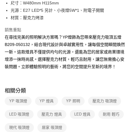
街口支付
尺寸：W480mm H115mm
光源：E27 LED*5 另計、小夜燈5W*1、附電子開關
悠遊付
材質：壓克力烤漆
Google Pay
銷售重點
全盈+PAY
在尋找完美的照明解決方案嗎？YP燈飾為您帶來壓克力吸頂五燈
B209-050132，結合現代設計與卓越實用性，讓每個空間瞬間煥然
AFTEE先享後付
一新。這款燈具不僅提供均勻的光源，還能為您的居家或商業環境
相關說明
增添一抹時尚感。選擇壓克力材質，輕巧且耐用，讓您無需擔心安
【關於「AFTEE先享後付」】
ATM付款
AFTEE先享後付是「在收到商品之後才付款」的支付方式。 讓您購物簡單
裝問題。立即體驗照明的藝術，將您的空間提升至新的境界！
便利好安心！
１．簡單：不需註冊會員、不需綁卡、不需儲值。
運送方式
２．便利：只要手機號碼，簡訊認證，即可結帳。
３．安心：先確認商品／服務後，再付款。
新竹貨運宅配
相關分類
每筆NT$180，滿NT$5,000(含以上)免運費
【「AFTEE先享後付」結帳流程】
YP 吸頂燈
YP 燈具
YP 照明
壓克力 吸頂燈
１．於結帳方式選擇「AFTEE先享後付」後，將跳轉至「AFTEE先享後付」
結帳頁面，進行簡訊認證並確認金額後，即可完成結帳。
２．訂單成立數日內，您將收到繳費通知簡訊。
LED 吸頂燈
壓克力 燈具
LED 燈具
耐用 輕巧
３．收到繳費通知簡訊後14天內，點擊此簡訊中的連結，可透過四大超商／
ATM／網路銀行／等多元方式進行付款，方視為交易完成。
現代 吸頂燈
居家 吸頂燈
※ 請注意：結帳手續完成當下不需立刻繳費，但若您需要取消訂單，請聯絡