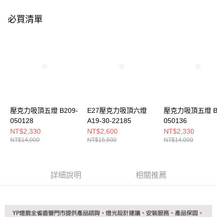
購買商品的店家。未經商家同意取消之訂單仍視為有效，需透過AFTEE先享
後付繳納相關費用。
必買清單
※ 交易是否成功請以「AFTEE先享後付 」之結帳頁面顯示為準，若有關於
是否繳費成功／繳費後需取消欲退款等相關疑問，請聯繫「AFTEE先享後付
客戶支援中心」
https://netprotections.freshdesk.com/support/home
【注意事項】
１．透過由恩沛科技股份有限公司提供之「AFTEE先享後付」服務完成之交
易，需依本服務之必要範圍內提供個人資料，並將交易相關給付款項請求債
權轉讓予恩沛科技股份有限公司。
２．關於個人資料處理事宜，請瀏覽以下網址：
https://aftee.tw/terms/#terms3
３．未成年的使用者請事先徵得法定代理人或監護人之同意方可使用
壓克力吸頂五燈 B209-
E27壓克力吸頂六燈
壓克力吸頂五燈 B2
「AFTEE先享後付」，若未經同意申辦者引起之損失，本公司不負相關責
050128
A19-30-22185
050136
任。
NT$2,330
NT$2,600
NT$2,330
４．使用「AFTEE先享後付」時，將依據個別帳號之用戶狀況，依本公司即
NT$14,000
NT$15,600
NT$14,000
時審查核予不同之上限額度；若仍有額度不足之情形，本公司將視審查結果
請求用戶進行身份認證。
５．嚴禁一人註冊多個帳號或使用他人資訊註冊。若發現惡意使用之情形，
恩沛科技股份有限公司將有權停止該用戶之使用額度並採取法律行動。
詳細說明
相關推薦