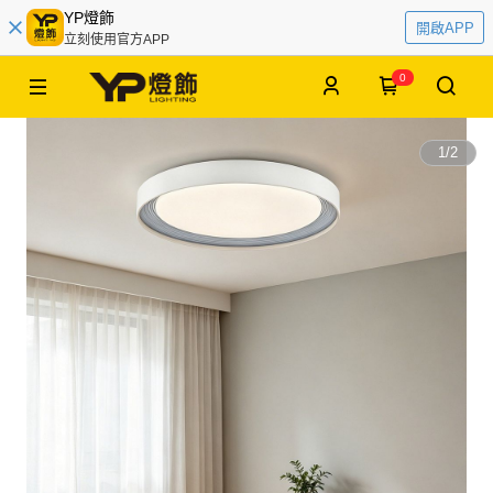
YP燈飾
開啟APP
立刻使用官方APP
0
1
/
2