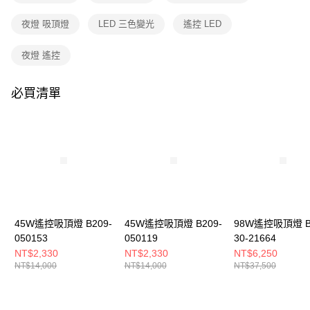
購買商品的店家。未經商家同意取消之訂單仍視為有效，需透過AFTEE先享
後付繳納相關費用。
夜燈 吸頂燈
LED 三色變光
遙控 LED
※ 交易是否成功請以「AFTEE先享後付 」之結帳頁面顯示為準，若有關於
是否繳費成功／繳費後需取消欲退款等相關疑問，請聯繫「AFTEE先享後付
客戶支援中心」
https://netprotections.freshdesk.com/support/home
夜燈 遙控
【注意事項】
１．透過由恩沛科技股份有限公司提供之「AFTEE先享後付」服務完成之交
必買清單
易，需依本服務之必要範圍內提供個人資料，並將交易相關給付款項請求債
權轉讓予恩沛科技股份有限公司。
２．關於個人資料處理事宜，請瀏覽以下網址：
https://aftee.tw/terms/#terms3
３．未成年的使用者請事先徵得法定代理人或監護人之同意方可使用
「AFTEE先享後付」，若未經同意申辦者引起之損失，本公司不負相關責
任。
４．使用「AFTEE先享後付」時，將依據個別帳號之用戶狀況，依本公司即
時審查核予不同之上限額度；若仍有額度不足之情形，本公司將視審查結果
請求用戶進行身份認證。
45W遙控吸頂燈 B209-
45W遙控吸頂燈 B209-
98W遙控吸頂燈 B
５．嚴禁一人註冊多個帳號或使用他人資訊註冊。若發現惡意使用之情形，
050153
050119
30-21664
恩沛科技股份有限公司將有權停止該用戶之使用額度並採取法律行動。
NT$2,330
NT$2,330
NT$6,250
NT$14,000
NT$14,000
NT$37,500