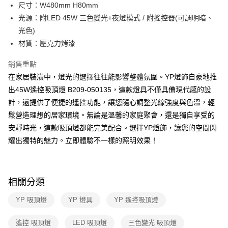
街口支付
尺寸：W480mm H80mm
光源：附LED 45W 三色變光+夜燈模式 / 附搖控器(可調明暗、
悠遊付
光色)
Google Pay
材質：壓克力烤漆
全盈+PAY
銷售重點
在家居裝潢中，燈光的選擇往往能影響整體氛圍。YP燈飾自豪地推
AFTEE先享後付
出45W遙控吸頂燈 B209-050135，這款燈具不僅具備現代感的設
相關說明
計，還提供了便捷的遙控功能，讓您隨心調整光線強度與色溫，輕
【關於「AFTEE先享後付」】
ATM付款
AFTEE先享後付是「在收到商品之後才付款」的支付方式。 讓您購物簡單
鬆營造理想的居家環境。無論是溫馨的家庭聚會，還是獨自享受的
便利好安心！
安靜時光，這款吸頂燈都能完美配合。選擇YP燈飾，讓您的空間閃
１．簡單：不需註冊會員、不需綁卡、不需儲值。
運送方式
２．便利：只要手機號碼，簡訊認證，即可結帳。
耀出獨特的魅力。立即體驗不一樣的照明效果！
３．安心：先確認商品／服務後，再付款。
新竹貨運宅配
每筆NT$180，滿NT$5,000(含以上)免運費
【「AFTEE先享後付」結帳流程】
１．於結帳方式選擇「AFTEE先享後付」後，將跳轉至「AFTEE先享後付」
相關分類
結帳頁面，進行簡訊認證並確認金額後，即可完成結帳。
２．訂單成立數日內，您將收到繳費通知簡訊。
YP 吸頂燈
YP 燈具
YP 遙控吸頂燈
３．收到繳費通知簡訊後14天內，點擊此簡訊中的連結，可透過四大超商／
ATM／網路銀行／等多元方式進行付款，方視為交易完成。
※ 請注意：結帳手續完成當下不需立刻繳費，但若您需要取消訂單，請聯絡
遙控 吸頂燈
LED 吸頂燈
三色變光 吸頂燈