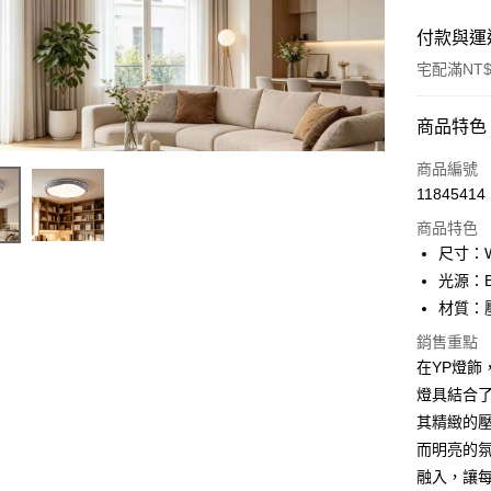
付款與運
宅配滿NT$
付款方式
商品特色
信用卡一
商品編號
11845414
LINE Pay
商品特色
Apple Pay
尺寸：W
光源：E
街口支付
材質：
悠遊付
銷售重點
在YP燈飾
Google Pa
燈具結合
全盈+PAY
其精緻的
AFTEE先
而明亮的
相關說明
融入，讓