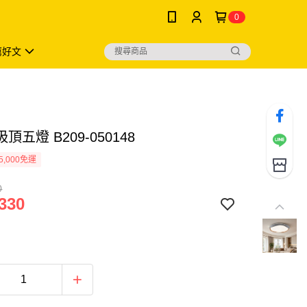
0
薦好文
頂五燈 B209-050148
5,000免運
0
330