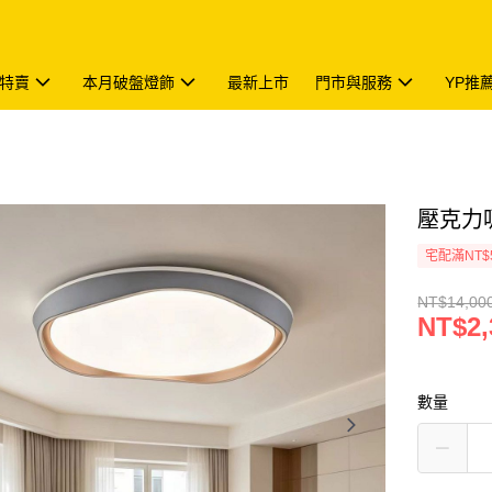
特賣
本月破盤燈飾
最新上市
門市與服務
YP推
壓克力吸
宅配滿NT$
NT$14,00
NT$2,
數量