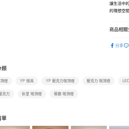
【關於「A
讓生活中
ATM付款
AFTEE
的理想空
便利好安
１．簡單
２．便利
運送方式
３．安心
商品相關分
新竹貨運
【「AFT
人氣商品
每筆NT$1
１．於結帳
分享
付」結帳
吸頂燈 /
２．訂單
燈
３．收到繳
／ATM／
分類
※ 請注意
絡購買商品
先享後付
吸頂燈
YP 燈具
YP 壓克力吸頂燈
壓克力 吸頂燈
LE
※ 交易是
是否繳費成
 壓克力
臥室 吸頂燈
餐廳 吸頂燈
付客戶支
【注意事
１．透過由
交易，需
清單
求債權轉
２．關於