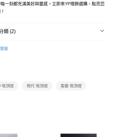
FTEE先享後付」】
的每一刻都充滿美好與靈感。立即來YP燈飾選購，點亮您
先享後付是「在收到商品之後才付款」的支付方式。 讓您購物簡單
間！
心！
：不需註冊會員、不需綁卡、不需儲值。
：只要手機號碼，簡訊認證，即可結帳。
：先確認商品／服務後，再付款。
類 (2)
宅配
EE先享後付」結帳流程】
推薦
80，滿NT$5,000(含以上)免運費
方式選擇「AFTEE先享後付」後，將跳轉至「AFTEE先享後
客服
頁面，進行簡訊認證並確認金額後，即可完成結帳。
 客廳、臥室、廚房、浴室、玄關
E27燈泡．壓克力吸頂
成立數日內，您將收到繳費通知簡訊。
費通知簡訊後14天內，點擊此簡訊中的連結，可透過四大超商
網路銀行／等多元方式進行付款，方視為交易完成。
：結帳手續完成當下不需立刻繳費，但若您需要取消訂單，請聯
的店家。未經商家同意取消之訂單仍視為有效，需透過AFTEE
繳納相關費用。
D 吸頂燈
現代 吸頂燈
客廳 吸頂燈
否成功請以「AFTEE先享後付 」之結帳頁面顯示為準，若有關於
功／繳費後需取消欲退款等相關疑問，請聯繫「AFTEE先享後
援中心」
https://netprotections.freshdesk.com/support/home
項】
恩沛科技股份有限公司提供之「AFTEE先享後付」服務完成之
依本服務之必要範圍內提供個人資料，並將交易相關給付款項請
讓予恩沛科技股份有限公司。
個人資料處理事宜，請瀏覽以下網址：