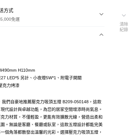
送方式
5,000免運
清除
紀錄
次付款
490mm H110mm
27 LED*5 另計、小夜燈5W*1、附電子開關
壓克力烤漆
，我們自豪地推薦壓克力吸頂五燈 B209-050148，這款
y
了現代設計與卓越功能，為您的居家空間增添時尚氣息。
壓克力材質，不僅輕盈，更能有效擴散光線，營造出柔和
享後付
氛圍。無論是客廳、餐廳或臥室，這款五燈設計都能完美
每一個角落都散發出溫馨的光彩。選擇壓克力吸頂五燈，