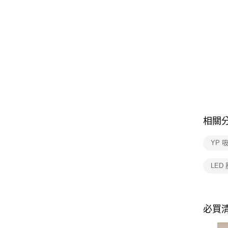
相關
YP 
LED
必買