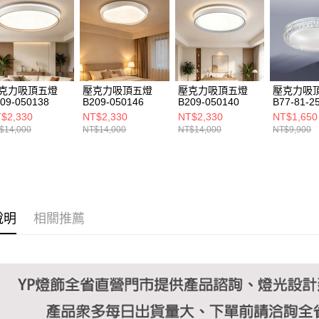
https://aft
３．未成
「AFTE
任。
４．使用「
即時審查
結果請求
克力吸頂五燈
壓克力吸頂五燈
壓克力吸頂五燈
壓克力吸
５．嚴禁
09-050138
B209-050146
B209-050140
B77-81-2
形，恩沛
$2,330
NT$2,330
NT$2,330
NT$1,650
動。
$14,000
NT$14,000
NT$14,000
NT$9,900
說明
相關推薦