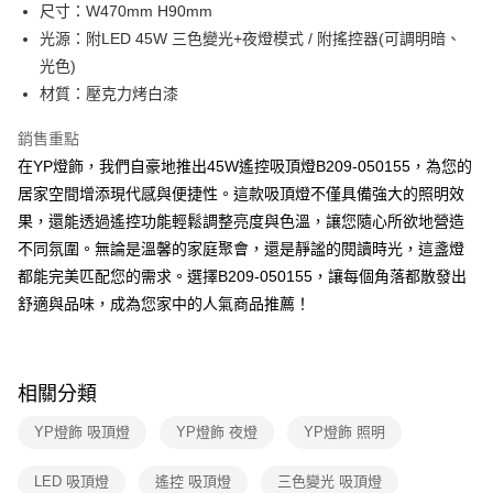
街口支付
尺寸：W470mm H90mm
光源：附LED 45W 三色變光+夜燈模式 / 附搖控器(可調明暗、
悠遊付
光色)
Google Pay
材質：壓克力烤白漆
全盈+PAY
銷售重點
在YP燈飾，我們自豪地推出45W遙控吸頂燈B209-050155，為您的
AFTEE先享後付
居家空間增添現代感與便捷性。這款吸頂燈不僅具備強大的照明效
相關說明
果，還能透過遙控功能輕鬆調整亮度與色溫，讓您隨心所欲地營造
【關於「AFTEE先享後付」】
ATM付款
AFTEE先享後付是「在收到商品之後才付款」的支付方式。 讓您購物簡單
不同氛圍。無論是溫馨的家庭聚會，還是靜謐的閱讀時光，這盞燈
便利好安心！
都能完美匹配您的需求。選擇B209-050155，讓每個角落都散發出
１．簡單：不需註冊會員、不需綁卡、不需儲值。
運送方式
２．便利：只要手機號碼，簡訊認證，即可結帳。
舒適與品味，成為您家中的人氣商品推薦！
３．安心：先確認商品／服務後，再付款。
新竹貨運宅配
每筆NT$180，滿NT$5,000(含以上)免運費
【「AFTEE先享後付」結帳流程】
１．於結帳方式選擇「AFTEE先享後付」後，將跳轉至「AFTEE先享後付」
相關分類
結帳頁面，進行簡訊認證並確認金額後，即可完成結帳。
２．訂單成立數日內，您將收到繳費通知簡訊。
YP燈飾 吸頂燈
YP燈飾 夜燈
YP燈飾 照明
３．收到繳費通知簡訊後14天內，點擊此簡訊中的連結，可透過四大超商／
ATM／網路銀行／等多元方式進行付款，方視為交易完成。
※ 請注意：結帳手續完成當下不需立刻繳費，但若您需要取消訂單，請聯絡
LED 吸頂燈
遙控 吸頂燈
三色變光 吸頂燈