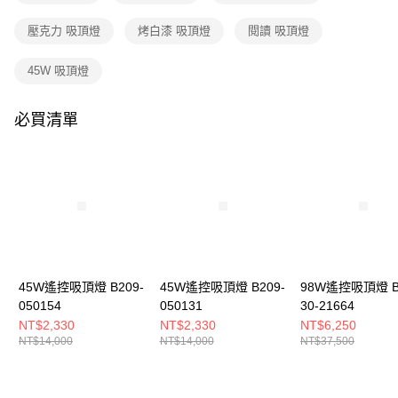
購買商品的店家。未經商家同意取消之訂單仍視為有效，需透過AFTEE先享
後付繳納相關費用。
壓克力 吸頂燈
烤白漆 吸頂燈
閱讀 吸頂燈
※ 交易是否成功請以「AFTEE先享後付 」之結帳頁面顯示為準，若有關於
是否繳費成功／繳費後需取消欲退款等相關疑問，請聯繫「AFTEE先享後付
客戶支援中心」
https://netprotections.freshdesk.com/support/home
45W 吸頂燈
【注意事項】
１．透過由恩沛科技股份有限公司提供之「AFTEE先享後付」服務完成之交
必買清單
易，需依本服務之必要範圍內提供個人資料，並將交易相關給付款項請求債
權轉讓予恩沛科技股份有限公司。
２．關於個人資料處理事宜，請瀏覽以下網址：
https://aftee.tw/terms/#terms3
３．未成年的使用者請事先徵得法定代理人或監護人之同意方可使用
「AFTEE先享後付」，若未經同意申辦者引起之損失，本公司不負相關責
任。
４．使用「AFTEE先享後付」時，將依據個別帳號之用戶狀況，依本公司即
時審查核予不同之上限額度；若仍有額度不足之情形，本公司將視審查結果
請求用戶進行身份認證。
45W遙控吸頂燈 B209-
45W遙控吸頂燈 B209-
98W遙控吸頂燈 B
５．嚴禁一人註冊多個帳號或使用他人資訊註冊。若發現惡意使用之情形，
050154
050131
30-21664
恩沛科技股份有限公司將有權停止該用戶之使用額度並採取法律行動。
NT$2,330
NT$2,330
NT$6,250
NT$14,000
NT$14,000
NT$37,500