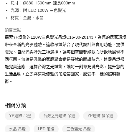
街口支付
尺寸：Ø880 H500mm 鍊長600mm
光源：附 LED 120W 三色變光
悠遊付
材質：金屬、水晶
Google Pay
銷售重點
全盈+PAY
探索YP燈飾的120W三色變光吊燈C16-30-20143，為您的居家環境
帶來全新的光影體驗。這款吊燈結合了現代設計與實用功能，提供
AFTEE先享後付
暖光、自然光與冷光三種選擇，讓每個空間都能隨心所欲地展現不
相關說明
同氛圍。無論是溫馨的家庭聚會還是靜謐的閱讀時光，這盞吊燈都
【關於「AFTEE先享後付」】
ATM付款
AFTEE先享後付是「在收到商品之後才付款」的支付方式。 讓您購物簡單
能完美適應。選擇台灣之光燈飾，讓每一刻都充滿光彩，提升您的
便利好安心！
生活品味。立即將這款優雅的吊燈帶回家，感受不一樣的照明藝
１．簡單：不需註冊會員、不需綁卡、不需儲值。
運送方式
２．便利：只要手機號碼，簡訊認證，即可結帳。
術。
３．安心：先確認商品／服務後，再付款。
新竹貨運宅配
每筆NT$180，滿NT$5,000(含以上)免運費
【「AFTEE先享後付」結帳流程】
１．於結帳方式選擇「AFTEE先享後付」後，將跳轉至「AFTEE先享後付」
相關分類
結帳頁面，進行簡訊認證並確認金額後，即可完成結帳。
２．訂單成立數日內，您將收到繳費通知簡訊。
YP燈飾 吊燈
台灣之光燈飾 吊燈
YP燈飾 餐吊燈
３．收到繳費通知簡訊後14天內，點擊此簡訊中的連結，可透過四大超商／
ATM／網路銀行／等多元方式進行付款，方視為交易完成。
※ 請注意：結帳手續完成當下不需立刻繳費，但若您需要取消訂單，請聯絡
水晶 吊燈
LED 吊燈
三色變光 吊燈