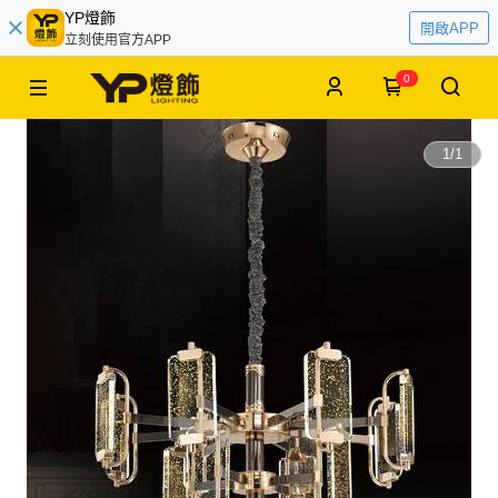
YP燈飾
開啟APP
立刻使用官方APP
0
1
/
1