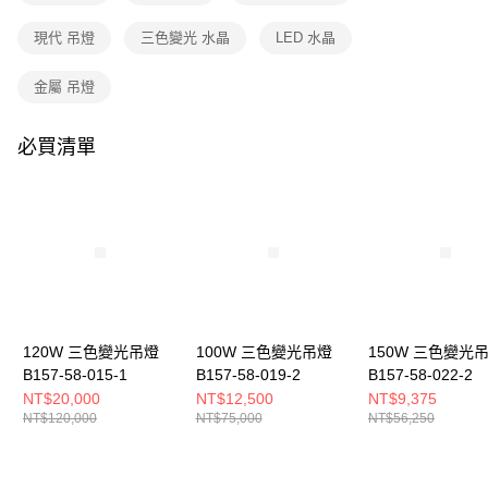
購買商品的店家。未經商家同意取消之訂單仍視為有效，需透過AFTEE先享
後付繳納相關費用。
現代 吊燈
三色變光 水晶
LED 水晶
※ 交易是否成功請以「AFTEE先享後付 」之結帳頁面顯示為準，若有關於
是否繳費成功／繳費後需取消欲退款等相關疑問，請聯繫「AFTEE先享後付
客戶支援中心」
https://netprotections.freshdesk.com/support/home
金屬 吊燈
【注意事項】
１．透過由恩沛科技股份有限公司提供之「AFTEE先享後付」服務完成之交
必買清單
易，需依本服務之必要範圍內提供個人資料，並將交易相關給付款項請求債
權轉讓予恩沛科技股份有限公司。
２．關於個人資料處理事宜，請瀏覽以下網址：
https://aftee.tw/terms/#terms3
３．未成年的使用者請事先徵得法定代理人或監護人之同意方可使用
「AFTEE先享後付」，若未經同意申辦者引起之損失，本公司不負相關責
任。
４．使用「AFTEE先享後付」時，將依據個別帳號之用戶狀況，依本公司即
時審查核予不同之上限額度；若仍有額度不足之情形，本公司將視審查結果
請求用戶進行身份認證。
120W 三色變光吊燈
100W 三色變光吊燈
150W 三色變光
５．嚴禁一人註冊多個帳號或使用他人資訊註冊。若發現惡意使用之情形，
B157-58-015-1
B157-58-019-2
B157-58-022-2
恩沛科技股份有限公司將有權停止該用戶之使用額度並採取法律行動。
NT$20,000
NT$12,500
NT$9,375
NT$120,000
NT$75,000
NT$56,250