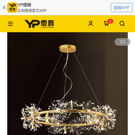
YP燈飾
開啟APP
立刻使用官方APP
0
1
/
1