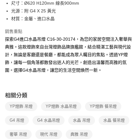
街口支付
尺寸：Ø620 H120mm 線長900mm
光源：附 G4 X 25 黃光
悠遊付
材質：金屬、進口水晶
Google Pay
銷售重點
全盈+PAY
探索G4進口水晶吊燈 C16-30-20174，為您的家居空間注入奢華與
典雅。這款燈飾來自台灣燈飾品牌旗艦館，結合精湛工藝與現代設
AFTEE先享後付
計，無論是客廳還是餐廳，都能成為眾人矚目的焦點。透過YP燈
相關說明
飾，讓每一個角落都散發出迷人的光芒，創造出溫馨而高雅的氛
【關於「AFTEE先享後付」】
ATM付款
AFTEE先享後付是「在收到商品之後才付款」的支付方式。 讓您購物簡單
圍。選擇G4水晶吊燈，讓您的生活空間煥然一新。
便利好安心！
１．簡單：不需註冊會員、不需綁卡、不需儲值。
運送方式
２．便利：只要手機號碼，簡訊認證，即可結帳。
３．安心：先確認商品／服務後，再付款。
新竹貨運宅配
相關分類
每筆NT$180，滿NT$5,000(含以上)免運費
【「AFTEE先享後付」結帳流程】
YP燈飾 吊燈
YP燈飾 水晶吊燈
YP燈飾 餐吊燈
１．於結帳方式選擇「AFTEE先享後付」後，將跳轉至「AFTEE先享後付」
結帳頁面，進行簡訊認證並確認金額後，即可完成結帳。
２．訂單成立數日內，您將收到繳費通知簡訊。
G4 吊燈
G4 水晶吊燈
水晶 吊燈
水晶 餐吊燈
３．收到繳費通知簡訊後14天內，點擊此簡訊中的連結，可透過四大超商／
ATM／網路銀行／等多元方式進行付款，方視為交易完成。
奢華 吊燈
現代 吊燈
典雅 吊燈
※ 請注意：結帳手續完成當下不需立刻繳費，但若您需要取消訂單，請聯絡