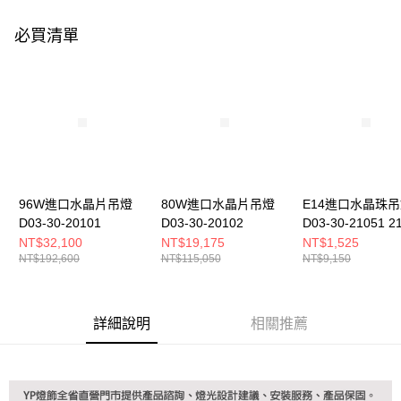
購買商品的店家。未經商家同意取消之訂單仍視為有效，需透過AFTEE先享
後付繳納相關費用。
必買清單
※ 交易是否成功請以「AFTEE先享後付 」之結帳頁面顯示為準，若有關於
是否繳費成功／繳費後需取消欲退款等相關疑問，請聯繫「AFTEE先享後付
客戶支援中心」
https://netprotections.freshdesk.com/support/home
【注意事項】
１．透過由恩沛科技股份有限公司提供之「AFTEE先享後付」服務完成之交
易，需依本服務之必要範圍內提供個人資料，並將交易相關給付款項請求債
權轉讓予恩沛科技股份有限公司。
２．關於個人資料處理事宜，請瀏覽以下網址：
https://aftee.tw/terms/#terms3
３．未成年的使用者請事先徵得法定代理人或監護人之同意方可使用
96W進口水晶片吊燈
80W進口水晶片吊燈
E14進口水晶珠
「AFTEE先享後付」，若未經同意申辦者引起之損失，本公司不負相關責
D03-30-20101
D03-30-20102
D03-30-21051 2
任。
NT$32,100
NT$19,175
NT$1,525
４．使用「AFTEE先享後付」時，將依據個別帳號之用戶狀況，依本公司即
NT$192,600
NT$115,050
NT$9,150
時審查核予不同之上限額度；若仍有額度不足之情形，本公司將視審查結果
請求用戶進行身份認證。
５．嚴禁一人註冊多個帳號或使用他人資訊註冊。若發現惡意使用之情形，
恩沛科技股份有限公司將有權停止該用戶之使用額度並採取法律行動。
詳細說明
相關推薦