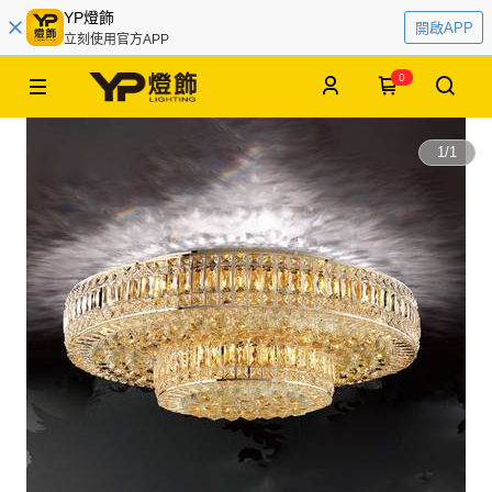
YP燈飾
開啟APP
立刻使用官方APP
0
1
/
1