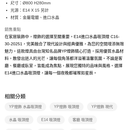
街口支付
尺寸：Ø800 H280mm
光源：E14 X 15 另計
悠遊付
材質：金屬電鍍、進口水晶
Google Pay
銷售重點
全盈+PAY
在家居裝飾中，燈飾的選擇至關重要。E14進口水晶吸頂燈 C16-
30-20251，完美融合了現代設計與經典優雅，為您的空間增添無限
AFTEE先享後付
魅力。這款燈具由台灣知名品牌YP燈飾精心打造，採用優質水晶材
相關說明
料，散發出迷人的光芒，讓每個角落都洋溢著溫馨氛圍。不論是客
【關於「AFTEE先享後付」】
ATM付款
AFTEE先享後付是「在收到商品之後才付款」的支付方式。 讓您購物簡單
廳、餐廳或臥室，皆能成為焦點，展現您獨特的品味與風格。選擇
便利好安心！
E14進口水晶吸頂燈，讓每一個夜晚都璀璨如星辰。
１．簡單：不需註冊會員、不需綁卡、不需儲值。
運送方式
２．便利：只要手機號碼，簡訊認證，即可結帳。
３．安心：先確認商品／服務後，再付款。
新竹貨運宅配
每筆NT$180，滿NT$5,000(含以上)免運費
【「AFTEE先享後付」結帳流程】
相關分類
１．於結帳方式選擇「AFTEE先享後付」後，將跳轉至「AFTEE先享後付」
結帳頁面，進行簡訊認證並確認金額後，即可完成結帳。
YP燈飾 水晶吸頂燈
YP燈飾 吸頂燈
YP燈飾 現代
２．訂單成立數日內，您將收到繳費通知簡訊。
３．收到繳費通知簡訊後14天內，點擊此簡訊中的連結，可透過四大超商／
水晶 吸頂燈
E14 吸頂燈
客廳 吸頂燈
ATM／網路銀行／等多元方式進行付款，方視為交易完成。
※ 請注意：結帳手續完成當下不需立刻繳費，但若您需要取消訂單，請聯絡