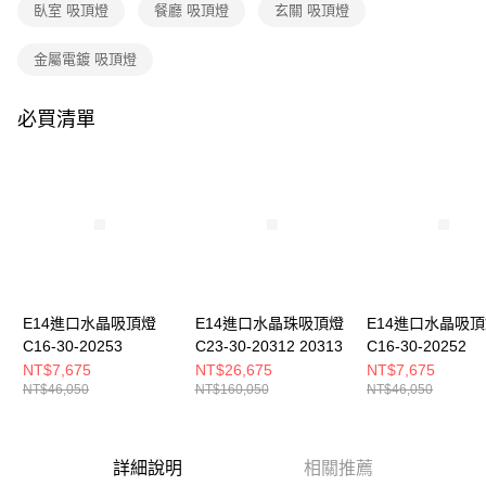
購買商品的店家。未經商家同意取消之訂單仍視為有效，需透過AFTEE先享
臥室 吸頂燈
餐廳 吸頂燈
玄關 吸頂燈
後付繳納相關費用。
※ 交易是否成功請以「AFTEE先享後付 」之結帳頁面顯示為準，若有關於
金屬電鍍 吸頂燈
是否繳費成功／繳費後需取消欲退款等相關疑問，請聯繫「AFTEE先享後付
客戶支援中心」
https://netprotections.freshdesk.com/support/home
必買清單
【注意事項】
１．透過由恩沛科技股份有限公司提供之「AFTEE先享後付」服務完成之交
易，需依本服務之必要範圍內提供個人資料，並將交易相關給付款項請求債
權轉讓予恩沛科技股份有限公司。
２．關於個人資料處理事宜，請瀏覽以下網址：
https://aftee.tw/terms/#terms3
３．未成年的使用者請事先徵得法定代理人或監護人之同意方可使用
「AFTEE先享後付」，若未經同意申辦者引起之損失，本公司不負相關責
任。
４．使用「AFTEE先享後付」時，將依據個別帳號之用戶狀況，依本公司即
時審查核予不同之上限額度；若仍有額度不足之情形，本公司將視審查結果
E14進口水晶吸頂燈
E14進口水晶珠吸頂燈
E14進口水晶吸
請求用戶進行身份認證。
C16-30-20253
C23-30-20312 20313
C16-30-20252
５．嚴禁一人註冊多個帳號或使用他人資訊註冊。若發現惡意使用之情形，
NT$7,675
NT$26,675
NT$7,675
恩沛科技股份有限公司將有權停止該用戶之使用額度並採取法律行動。
NT$46,050
NT$160,050
NT$46,050
詳細說明
相關推薦