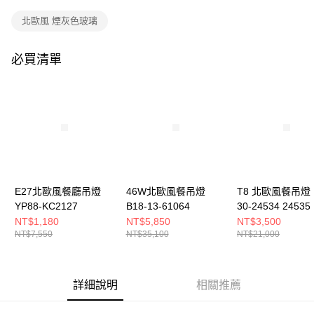
購買商品的店家。未經商家同意取消之訂單仍視為有效，需透過AFTEE先享
後付繳納相關費用。
北歐風 煙灰色玻璃
※ 交易是否成功請以「AFTEE先享後付 」之結帳頁面顯示為準，若有關於
是否繳費成功／繳費後需取消欲退款等相關疑問，請聯繫「AFTEE先享後付
客戶支援中心」
https://netprotections.freshdesk.com/support/home
必買清單
【注意事項】
１．透過由恩沛科技股份有限公司提供之「AFTEE先享後付」服務完成之交
易，需依本服務之必要範圍內提供個人資料，並將交易相關給付款項請求債
權轉讓予恩沛科技股份有限公司。
２．關於個人資料處理事宜，請瀏覽以下網址：
https://aftee.tw/terms/#terms3
３．未成年的使用者請事先徵得法定代理人或監護人之同意方可使用
「AFTEE先享後付」，若未經同意申辦者引起之損失，本公司不負相關責
任。
E27北歐風餐廳吊燈
46W北歐風餐吊燈
T8 北歐風餐吊燈 B
４．使用「AFTEE先享後付」時，將依據個別帳號之用戶狀況，依本公司即
時審查核予不同之上限額度；若仍有額度不足之情形，本公司將視審查結果
YP88-KC2127
B18-13-61064
30-24534 24535
請求用戶進行身份認證。
NT$1,180
NT$5,850
NT$3,500
５．嚴禁一人註冊多個帳號或使用他人資訊註冊。若發現惡意使用之情形，
NT$7,550
NT$35,100
NT$21,000
恩沛科技股份有限公司將有權停止該用戶之使用額度並採取法律行動。
詳細說明
相關推薦