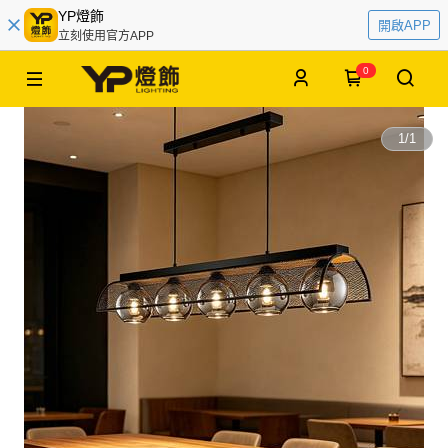
YP燈飾
開啟APP
立刻使用官方APP
0
1
/
1