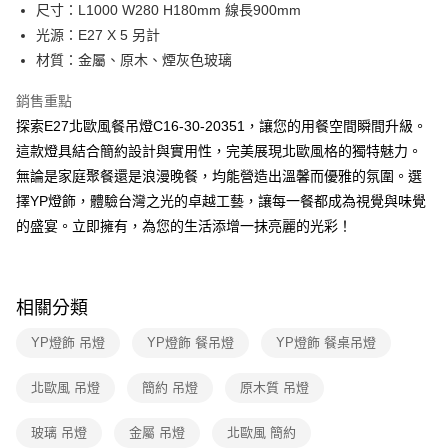
街口支付
尺寸：L1000 W280 H180mm 線長900mm
光源：E27 X 5 另計
悠遊付
材質：金屬、原木、煙灰色玻璃
Google Pay
銷售重點
全盈+PAY
探索E27北歐風餐吊燈C16-30-20351，讓您的用餐空間瞬間升級。
這款燈具結合簡約設計與實用性，完美展現北歐風格的獨特魅力。
AFTEE先享後付
無論是家庭聚餐還是浪漫晚餐，均能營造出溫馨而優雅的氛圍。選
相關說明
擇YP燈飾，體驗台灣之光的卓越工藝，讓每一餐都成為視覺與味覺
【關於「AFTEE先享後付」】
ATM付款
AFTEE先享後付是「在收到商品之後才付款」的支付方式。 讓您購物簡單
的盛宴。立即擁有，為您的生活添增一抹亮麗的光彩！
便利好安心！
１．簡單：不需註冊會員、不需綁卡、不需儲值。
運送方式
２．便利：只要手機號碼，簡訊認證，即可結帳。
３．安心：先確認商品／服務後，再付款。
新竹貨運宅配
相關分類
每筆NT$180，滿NT$5,000(含以上)免運費
【「AFTEE先享後付」結帳流程】
YP燈飾 吊燈
YP燈飾 餐吊燈
YP燈飾 餐桌吊燈
１．於結帳方式選擇「AFTEE先享後付」後，將跳轉至「AFTEE先享後付」
結帳頁面，進行簡訊認證並確認金額後，即可完成結帳。
２．訂單成立數日內，您將收到繳費通知簡訊。
北歐風 吊燈
簡約 吊燈
原木質 吊燈
３．收到繳費通知簡訊後14天內，點擊此簡訊中的連結，可透過四大超商／
ATM／網路銀行／等多元方式進行付款，方視為交易完成。
玻璃 吊燈
金屬 吊燈
北歐風 簡約
※ 請注意：結帳手續完成當下不需立刻繳費，但若您需要取消訂單，請聯絡