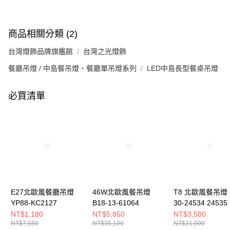
商品相關分類 (2)
台灣燈飾品牌旗艦館
台灣之光燈飾
餐廳吊燈 / 中島餐吊燈、餐廳單吊燈系列
LED中島長型餐桌吊燈
必買清單
E27北歐風餐廳吊燈
46W北歐風餐吊燈
T8 北歐風餐吊燈 B
YP88-KC2127
B18-13-61064
30-24534 24535
NT$1,180
NT$5,850
NT$3,500
NT$7,550
NT$35,100
NT$21,000