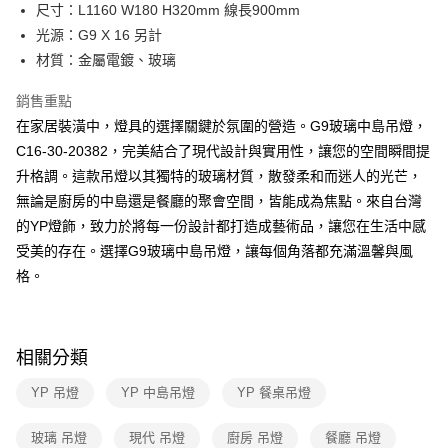
街口支付
尺寸：L1160 W180 H320mm 線長900mm
光源：G9 X 16 另計
悠遊付
材質：金屬電鍍、玻璃
Google Pay
銷售重點
全盈+PAY
在家居裝潢中，燈具的選擇關鍵於氛圍的營造。G9玻璃中島吊燈，
C16-30-20382，完美結合了現代設計與實用性，讓您的空間瞬間提
AFTEE先享後付
升格調。這款吊燈以其獨特的玻璃材質，散發柔和而迷人的光芒，
相關說明
無論是廚房的中島還是餐廳的聚會空間，皆能成為焦點。來自台灣
【關於「AFTEE先享後付」】
ATM付款
AFTEE先享後付是「在收到商品之後才付款」的支付方式。 讓您購物簡單
的YP燈飾，致力於將每一份設計都打造成藝術品，讓您在生活中感
便利好安心！
受美的存在。選擇G9玻璃中島吊燈，讓每個角落都充滿溫馨與風
１．簡單：不需註冊會員、不需綁卡、不需儲值。
運送方式
２．便利：只要手機號碼，簡訊認證，即可結帳。
格。
３．安心：先確認商品／服務後，再付款。
新竹貨運宅配
每筆NT$180，滿NT$5,000(含以上)免運費
【「AFTEE先享後付」結帳流程】
１．於結帳方式選擇「AFTEE先享後付」後，將跳轉至「AFTEE先享後付」
相關分類
結帳頁面，進行簡訊認證並確認金額後，即可完成結帳。
２．訂單成立數日內，您將收到繳費通知簡訊。
YP 吊燈
YP 中島吊燈
YP 餐桌吊燈
３．收到繳費通知簡訊後14天內，點擊此簡訊中的連結，可透過四大超商／
ATM／網路銀行／等多元方式進行付款，方視為交易完成。
※ 請注意：結帳手續完成當下不需立刻繳費，但若您需要取消訂單，請聯絡
玻璃 吊燈
現代 吊燈
廚房 吊燈
餐廳 吊燈