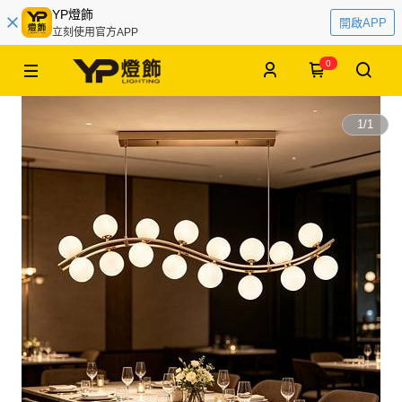
YP燈飾
開啟APP
立刻使用官方APP
0
1
/
1