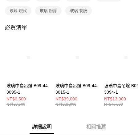
購買商品的店家。未經商家同意取消之訂單仍視為有效，需透過AFTEE先享
後付繳納相關費用。
玻璃 現代
玻璃 廚房
玻璃 餐廳
※ 交易是否成功請以「AFTEE先享後付 」之結帳頁面顯示為準，若有關於
是否繳費成功／繳費後需取消欲退款等相關疑問，請聯繫「AFTEE先享後付
客戶支援中心」
https://netprotections.freshdesk.com/support/home
必買清單
【注意事項】
１．透過由恩沛科技股份有限公司提供之「AFTEE先享後付」服務完成之交
易，需依本服務之必要範圍內提供個人資料，並將交易相關給付款項請求債
權轉讓予恩沛科技股份有限公司。
２．關於個人資料處理事宜，請瀏覽以下網址：
https://aftee.tw/terms/#terms3
３．未成年的使用者請事先徵得法定代理人或監護人之同意方可使用
「AFTEE先享後付」，若未經同意申辦者引起之損失，本公司不負相關責
任。
４．使用「AFTEE先享後付」時，將依據個別帳號之用戶狀況，依本公司即
玻璃中島吊燈 B09-44-
玻璃中島吊燈 B09-44-
玻璃中島吊燈 B09-
時審查核予不同之上限額度；若仍有額度不足之情形，本公司將視審查結果
3095-1
3015-1
3094-1
請求用戶進行身份認證。
NT$6,500
NT$39,000
NT$13,000
５．嚴禁一人註冊多個帳號或使用他人資訊註冊。若發現惡意使用之情形，
NT$37,500
NT$225,000
NT$75,000
恩沛科技股份有限公司將有權停止該用戶之使用額度並採取法律行動。
詳細說明
相關推薦