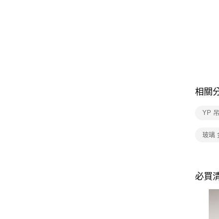
相關
YP 
玻璃 
必買