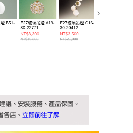
ee.tw/terms/#terms3
年的使用者請事先徵得法定代理人或監護人之同意方可使用
E先享後付」，若未經同意申辦者引起之損失，本公司不負相關責
燈 B51-
E27玻璃吊燈 A19-
E27玻璃吊燈 C16-
E14玻璃吊燈 L11
AFTEE先享後付」時，將依據個別帳號之用戶狀況，依本公司
30-22771
30-20412
30-20941
核予不同之上限額度；若仍有額度不足之情形，本公司將視審查
NT$3,300
NT$3,500
NT$10,675
用戶進行身份認證。
NT$19,800
NT$21,000
NT$64,050
一人註冊多個帳號或使用他人資訊註冊。若發現惡意使用之情
科技股份有限公司將有權停止該用戶之使用額度並採取法律行