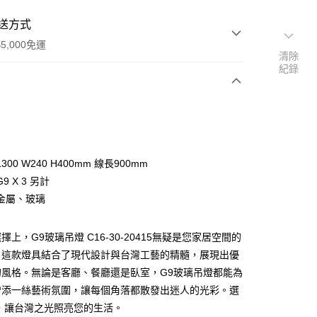
送方式
5,000免運
清除
紀錄
次付款
300 W240 H400mm 線長900mm
9 X 3 另計
金屬、玻璃
擇上，G9玻璃吊燈 C16-30-20415無疑是您家居空間的
y
。這款燈具結合了現代設計與台灣工藝的精髓，展現出優
的風格。無論是客廳、餐廳還是臥室，G9玻璃吊燈都能為
享後付
增添一絲藝術氛圍，讓每個角落都散發出迷人的光彩。選
，讓台灣之光照亮您的生活。