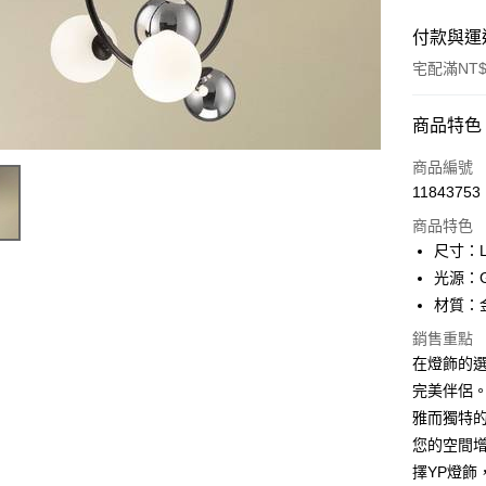
付款與運
宅配滿NT$
付款方式
商品特色
信用卡一
商品編號
11843753
LINE Pay
商品特色
Apple Pay
尺寸：L
光源：G
街口支付
材質：
悠遊付
銷售重點
在燈飾的選
Google Pa
完美伴侶
全盈+PAY
雅而獨特
AFTEE先
您的空間
相關說明
擇YP燈飾