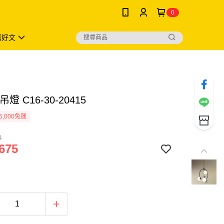
0
薦好文
燈 C16-30-20415
5,000免運
0
675