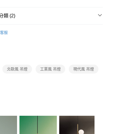
FTEE先享後付」】
先享後付是「在收到商品之後才付款」的支付方式。 讓您購物簡單
心！
類 (2)
：不需註冊會員、不需綁卡、不需儲值。
：只要手機號碼，簡訊認證，即可結帳。
品牌旗艦館
台灣之光燈飾
：先確認商品／服務後，再付款。
客服
宅配
/ 中島餐吊燈、餐廳單吊燈系列
單吊燈．北歐風 工業
EE先享後付」結帳流程】
80，滿NT$5,000(含以上)免運費
方式選擇「AFTEE先享後付」後，將跳轉至「AFTEE先享後
頁面，進行簡訊認證並確認金額後，即可完成結帳。
成立數日內，您將收到繳費通知簡訊。
費通知簡訊後14天內，點擊此簡訊中的連結，可透過四大超商
網路銀行／等多元方式進行付款，方視為交易完成。
北歐風 吊燈
工業風 吊燈
現代風 吊燈
：結帳手續完成當下不需立刻繳費，但若您需要取消訂單，請聯
的店家。未經商家同意取消之訂單仍視為有效，需透過AFTEE
繳納相關費用。
否成功請以「AFTEE先享後付 」之結帳頁面顯示為準，若有關於
功／繳費後需取消欲退款等相關疑問，請聯繫「AFTEE先享後
援中心」
https://netprotections.freshdesk.com/support/home
項】
恩沛科技股份有限公司提供之「AFTEE先享後付」服務完成之
依本服務之必要範圍內提供個人資料，並將交易相關給付款項請
讓予恩沛科技股份有限公司。
個人資料處理事宜，請瀏覽以下網址：