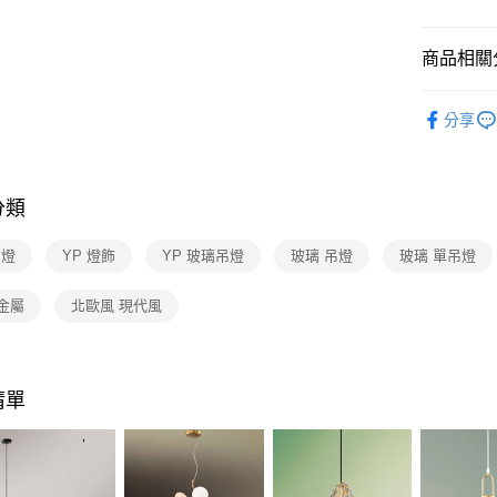
【關於「A
ATM付款
AFTEE
便利好安
商品相關分
１．簡單
２．便利
運送方式
台灣燈飾
３．安心
分享
新竹貨運
餐廳吊燈 
【「AFT
風 複刻版
每筆NT$1
１．於結帳
付」結帳
分類
２．訂單
３．收到繳
／ATM／
吊燈
YP 燈飾
YP 玻璃吊燈
玻璃 吊燈
玻璃 單吊燈
※ 請注意
絡購買商品
金屬
北歐風 現代風
先享後付
※ 交易是
是否繳費成
付客戶支
清單
【注意事
１．透過由
交易，需
求債權轉
２．關於