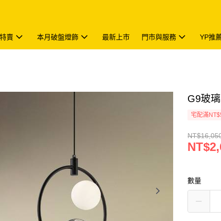
特賣
本月破盤燈飾
最新上市
門市與服務
YP推
G9玻璃吊
宅配滿NT$
NT$16,05
NT$2,
數量