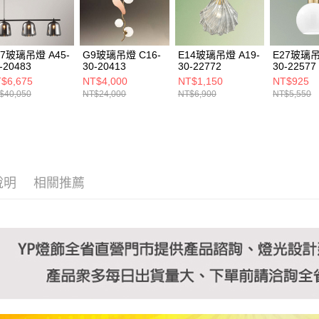
https://aft
３．未成
「AFTE
任。
27玻璃吊燈 A45-
G9玻璃吊燈 C16-
E14玻璃吊燈 A19-
E27玻璃吊
４．使用「
-20483
30-20413
30-22772
30-22577
即時審查
$6,675
NT$4,000
NT$1,150
NT$925
結果請求
$40,050
NT$24,000
NT$6,900
NT$5,550
５．嚴禁
形，恩沛
動。
說明
相關推薦