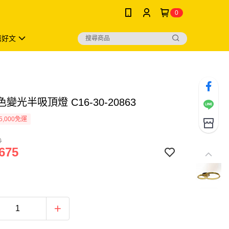
0
薦好文
色變光半吸頂燈 C16-30-20863
5,000免運
0
675