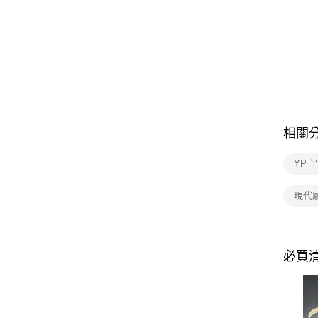
相關
YP 
現代
必買