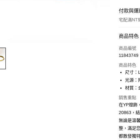
付款與運
宅配滿NT$
付款方式
商品特色
信用卡一
商品編號
11843749
LINE Pay
商品特色
Apple Pay
尺寸：L7
光源：附
街口支付
材質：
悠遊付
銷售重點
在YP燈飾
Google Pa
20863
全盈+PAY
無論是溫
AFTEE先
整，滿足
相關說明
都散發獨