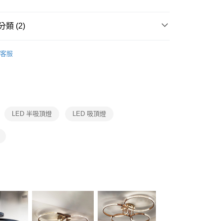
FTEE先享後付」】
先享後付是「在收到商品之後才付款」的支付方式。 讓您購物簡單
心！
類 (2)
：不需註冊會員、不需綁卡、不需儲值。
：只要手機號碼，簡訊認證，即可結帳。
品牌旗艦館
台灣之光燈飾
：先確認商品／服務後，再付款。
客服
宅配
/ 客廳臥室系列
LED現代感半吸頂燈
EE先享後付」結帳流程】
80，滿NT$5,000(含以上)免運費
方式選擇「AFTEE先享後付」後，將跳轉至「AFTEE先享後
頁面，進行簡訊認證並確認金額後，即可完成結帳。
成立數日內，您將收到繳費通知簡訊。
費通知簡訊後14天內，點擊此簡訊中的連結，可透過四大超商
網路銀行／等多元方式進行付款，方視為交易完成。
LED 半吸頂燈
LED 吸頂燈
：結帳手續完成當下不需立刻繳費，但若您需要取消訂單，請聯
的店家。未經商家同意取消之訂單仍視為有效，需透過AFTEE
繳納相關費用。
否成功請以「AFTEE先享後付 」之結帳頁面顯示為準，若有關於
功／繳費後需取消欲退款等相關疑問，請聯繫「AFTEE先享後
援中心」
https://netprotections.freshdesk.com/support/home
項】
恩沛科技股份有限公司提供之「AFTEE先享後付」服務完成之
依本服務之必要範圍內提供個人資料，並將交易相關給付款項請
讓予恩沛科技股份有限公司。
個人資料處理事宜，請瀏覽以下網址：