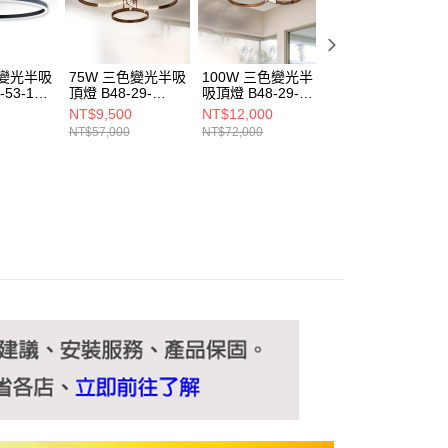
ee.tw/terms/#terms3
年的使用者請事先徵得法定代理人或監護人之同意方可使用
E先享後付」，若未經同意申辦者引起之損失，本公司不負相關責
色變光半吸
75W 三色變光半吸
100W 三色變光半
18W三色變光半
AFTEE先享後付」時，將依據個別帳號之用戶狀況，依本公司
53-12-
頂燈 B48-29-
吸頂燈 B48-29-
頂燈 B102-81-
核予不同之上限額度；若仍有額度不足之情形，本公司將視審查
71042
71041
21232
NT$9,500
NT$12,000
NT$4,500
用戶進行身份認證。
NT$57,000
NT$72,000
NT$27,000
一人註冊多個帳號或使用他人資訊註冊。若發現惡意使用之情
科技股份有限公司將有權停止該用戶之使用額度並採取法律行