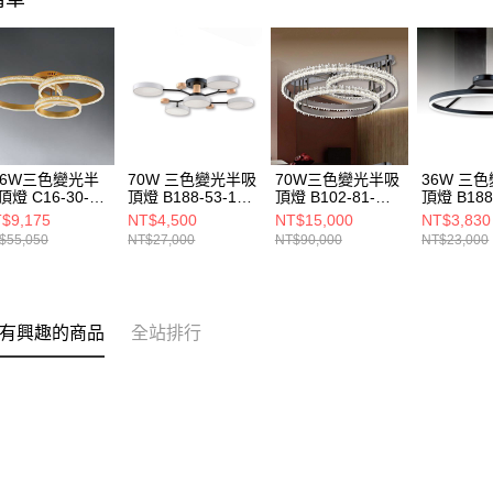
36W三色變光半
70W 三色變光半吸
70W三色變光半吸
36W 三
頂燈 C16-30-
頂燈 B188-53-12-
頂燈 B102-81-
頂燈 B188-
861
0615
21721
0264
$9,175
NT$4,500
NT$15,000
NT$3,830
$55,050
NT$27,000
NT$90,000
NT$23,000
有興趣的商品
全站排行