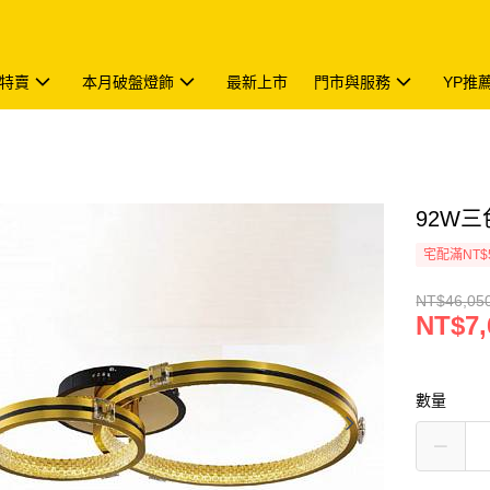
特賣
本月破盤燈飾
最新上市
門市與服務
YP推
92W三
宅配滿NT$
NT$46,05
NT$7,
數量