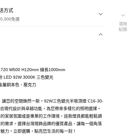
送方式
5,000免運
清除
紀錄
次付款
20 W500 H120mm 線長1000mm
 LED 92W 3000K 三色變光
金屬銅本色、壓克力
，讓您的空間煥然一新。92W三色變光半吸頂燈 C16-30-
y
，結合現代設計與卓越功能，為您帶來多樣化的照明選擇。
馨的家居氛圍或是專業的工作環境，這款燈具都能輕鬆調
享後付
您的需求。選擇台灣燈飾品牌的優質產品，讓每一個角落
特魅力。立即選購，點亮您生活的每一刻！