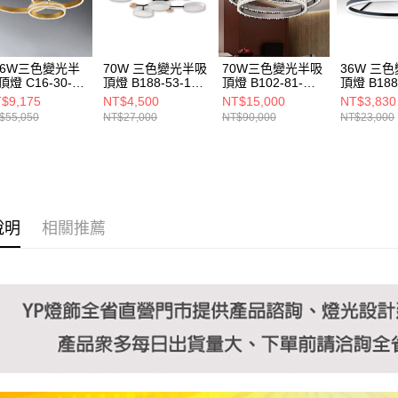
https://aft
３．未成
「AFTE
任。
36W三色變光半
70W 三色變光半吸
70W三色變光半吸
36W 三
４．使用「
頂燈 C16-30-
頂燈 B188-53-12-
頂燈 B102-81-
頂燈 B188-
即時審查
861
0615
21721
0264
$9,175
NT$4,500
NT$15,000
NT$3,830
結果請求
$55,050
NT$27,000
NT$90,000
NT$23,000
５．嚴禁
形，恩沛
動。
說明
相關推薦