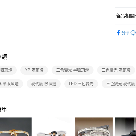
【關於「A
ATM付款
AFTEE
便利好安
商品相關分
１．簡單
２．便利
運送方式
台灣燈飾
３．安心
分享
新竹貨運
半吸頂燈 
【「AFT
每筆NT$1
１．於結帳
付」結帳
分類
２．訂單
３．收到繳
／ATM／
半吸頂燈
YP 吸頂燈
三色變光 半吸頂燈
三色變光 吸頂燈
※ 請注意
絡購買商品
感 半吸頂燈
現代感 吸頂燈
LED 三色變光
三色變光 現代感
先享後付
※ 交易是
是否繳費成
付客戶支
清單
【注意事
１．透過由
交易，需
求債權轉
２．關於